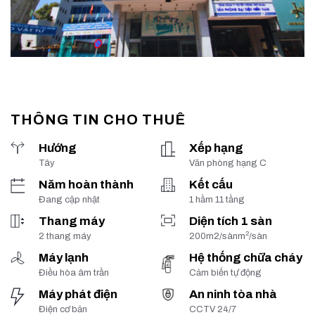
THÔNG TIN CHO THUÊ
Hướng
Xếp hạng
Tây
Văn phòng hạng C
Năm hoàn thành
Kết cấu
Đang cập nhật
1 hầm 11 tầng
Thang máy
Diện tích 1 sàn
2
2 thang máy
200m2/sànm
/sàn
Máy lạnh
Hệ thống chữa cháy
Điều hòa âm trần
Cảm biến tự động
Máy phát điện
An ninh tòa nhà
Điện cơ bản
CCTV 24/7