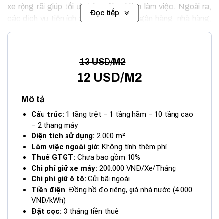
xe rộng rãi giúp tối ưu hóa trải nghiệm làm việc. Ngoài ra,
Đọc tiếp
các dịch vụ tiện ích xung quanh như ngân hàng, nhà hàng,
quán cà phê và trung tâm thương mại tạo điều kiện thuận lợi
cho hoạt động kinh doanh.
13 USD/M2
12 USD/M2
Mô tả
Cấu trúc:
1 tầng trệt – 1 tầng hầm – 10 tầng cao
– 2 thang máy
Diện tích sử dụng:
2.000 m²
Làm việc ngoài giờ:
Không tính thêm phí
Thuế GTGT:
Chưa bao gồm 10%
Chi phí giữ xe máy:
200.000 VNĐ/Xe/Tháng
Chi phí giữ ô tô:
Gửi bãi ngoài
Tiền điện:
Đồng hồ đo riêng, giá nhà nước (4.000
VNĐ/kWh)
Tòa Nhà Halo Land Building Hồ Văn Huê Phú Nhuận
Đặt cọc:
3 tháng tiền thuê