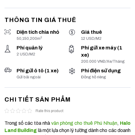
THÔNG TIN GIÁ THUÊ
Diện tích chia nhỏ
Giá thuê
2
50,150,200m
12 USD/M2
Phí quản lý
Phí gửi xe máy (1
2 USD/M2
xe)
200.000 VNĐ/Xe/Tháng
Phí gửi ô tô (1 xe)
Phí điện sử dụng
Gửi bãi ngoài
Đồng hồ riêng
CHI TIẾT SẢN PHẨM
Rate this product
Trong số các tòa nhà
văn phòng cho thuê Phú Nhuận
,
Halo
Land Building
là một lựa chọn lý tưởng dành cho các doanh