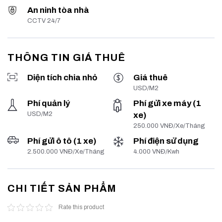
An ninh tòa nhà
CCTV 24/7
THÔNG TIN GIÁ THUÊ
Diện tích chia nhỏ
Giá thuê
USD/M2
Phí quản lý
Phí gửi xe máy (1
USD/M2
xe)
250.000 VNĐ/Xe/Tháng
Phí gửi ô tô (1 xe)
Phí điện sử dụng
2.500.000 VNĐ/Xe/Tháng
4.000 VNĐ/Kwh
CHI TIẾT SẢN PHẨM
Rate this product