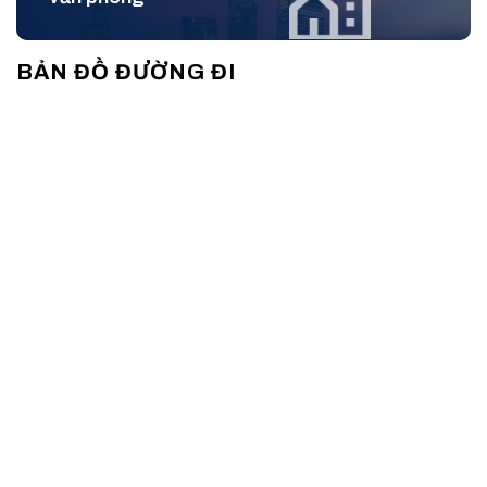
cấp ra thị trường một lượng diện tích sàn vừa phải, tạo nên
một cộng đồng doanh nghiệp gắn kết và văn minh.
BẢN ĐỒ ĐƯỜNG ĐI
Điểm mạnh của tòa nhà nằm ở sự linh hoạt trong phân chia
diện tích. Hiểu được nhu cầu đa dạng của thị trường, ban
quản lý tòa nhà đã thiết kế các mặt sàn có thể chia cắt linh
hoạt từ 60m², 120m² đến 160m². Điều này đặc biệt phù hợp
với các công ty có quy mô nhân sự từ 15 đến 50 người, giúp
doanh nghiệp dễ dàng lựa chọn không gian phù hợp với ngân
sách mà không phải gánh chịu chi phí cho những diện tích
thừa thãi không cần thiết.
Về mặt nhận diện, tòa nhà sở hữu mặt tiền thông thoáng, dễ
dàng tiếp cận. Dù nằm trong phân khúc giá rẻ (10 USD/m²),
nhưng công tác quản lý và vệ sinh tại đây luôn được duy trì ở
mức cao. Sảnh đón khách tuy không quá hoành tráng như
các tòa nhà hạng A nhưng luôn sạch sẽ, gọn gàng, có lễ tân
trực trong giờ hành chính để hỗ trợ hướng dẫn khách hàng và
tiếp nhận thư từ, tạo ấn tượng ban đầu thiện cảm và chuyên