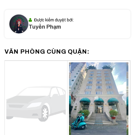
nghiệp.
Hơn nữa, việc đặt văn phòng tại
16 Lê Quý Đôn
cũng giúp
Được kiểm duyệt bởi:
Tuyền Phạm
doanh nghiệp tận dụng được hệ sinh thái dịch vụ đa dạng
của khu vực Phú Nhuận. Từ các dịch vụ hành chính công,
ngân hàng cho đến các địa điểm ăn uống tiếp khách, tất cả
đều nằm trong bán kính di chuyển ngắn, giúp tiết kiệm thời
VĂN PHÒNG CÙNG QUẬN:
gian quý báu cho nhân viên và lãnh đạo.
Xét về khía cạnh kinh tế, trong khi các tòa nhà lân cận hoặc
các tòa nhà tại Quận 1, Quận 3 có mức giá thuê dao động từ
20 đến 40 USD/m², thì mức giá 10 USD của
16 Lê Quý
Đôn
thực sự là một “món hời”. Doanh nghiệp có thể tiết kiệm
đến 50-60% chi phí thuê mặt bằng mỗi tháng, nguồn vốn dư
ra này có thể tái đầu tư vào nhân sự, marketing hoặc phát
triển sản phẩm – yếu tố sống còn của các doanh nghiệp
SME.
Tóm lại,
16 Lê Quý Đôn
không chỉ là một địa điểm cho thuê