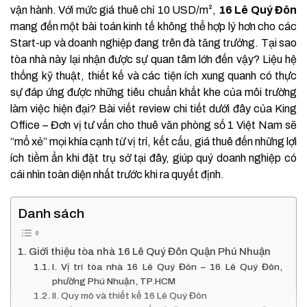
vận hành. Với mức giá thuê chỉ 10 USD/m²,
16 Lê Quý Đôn
mang đến một bài toán kinh tế không thể hợp lý hơn cho các
Start-up và doanh nghiệp đang trên đà tăng trưởng. Tại sao
tòa nhà này lại nhận được sự quan tâm lớn đến vậy? Liệu hệ
thống kỹ thuật, thiết kế và các tiện ích xung quanh có thực
sự đáp ứng được những tiêu chuẩn khắt khe của môi trường
làm việc hiện đại? Bài viết review chi tiết dưới đây của King
Office – Đơn vị tư vấn cho thuê văn phòng số 1 Việt Nam sẽ
“mổ xẻ” mọi khía cạnh từ vị trí, kết cấu, giá thuê đến những lợi
ích tiềm ẩn khi đặt trụ sở tại đây, giúp quý doanh nghiệp có
cái nhìn toàn diện nhất trước khi ra quyết định.
Danh sách
Giới thiệu tòa nhà 16 Lê Quý Đôn Quận Phú Nhuận
I. Vị trí tòa nhà 16 Lê Quý Đôn – 16 Lê Quý Đôn,
phường Phú Nhuận, TP.HCM
II. Quy mô và thiết kế 16 Lê Quý Đôn