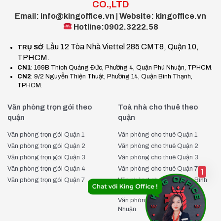
công năng sử dụng cho văn phòng làm việc.
CO.,LTD
Email: info@kingoffice.vn | Website: kingoffice.vn
1. Quy mô kết cấu:
Hotline:0902.3222.58
Tổng diện tích sử dụng:
Tòa nhà có kết cấu bao gồm
1
Lầu 12 Tòa Nhà Viettel 285 CMT8, Quận 10,
TRỤ SỞ
:
TPHCM.
tầng hầm và 9 tầng nổi
. Tổng diện tích sàn cho thuê
CN1
: 169B Thích Quảng Đức, Phường 4, Quận Phú Nhuận, TPHCM.
khá lớn, đáp ứng nhu cầu của nhiều doanh nghiệp cùng
CN2
: 9/2 Nguyễn Thiện Thuật, Phường 14, Quận Bình Thạnh,
lúc.
TPHCM.
Tầng hầm rộng rãi:
Tầng hầm được thiết kế với độ dốc
tiêu chuẩn, sức chứa lớn, đáp ứng đủ nhu cầu gửi xe máy
Văn phòng trọn gói theo
Toà nhà cho thuê theo
cho nhân viên tòa nhà. Đối với xe ô tô, khách hàng có thể
quận
quận
gửi tại các bãi xe dịch vụ gần kề hoặc thương lượng vị trí
Văn phòng trọn gói Quận 1
Văn phòng cho thuê Quận 1
đỗ trước sảnh tùy thời điểm.
Văn phòng trọn gói Quận 2
Văn phòng cho thuê Quận 2
Diện tích sàn điển hình:
Mỗi sàn có diện tích khoảng
Văn phòng trọn gói Quận 3
Văn phòng cho thuê Quận 3
160m². Tuy nhiên, điểm linh hoạt là chủ đầu tư sẵn sàng
Văn phòng trọn gói Quận 4
Văn phòng cho thuê Quận 7
1
chia nhỏ diện tích thành
60m² – 120m²
để phù hợp với quy
Văn phòng trọn gói Quận 7
Văn phòng cho thuê Quận Bình
mô nhân sự của từng công ty.
Thạnh
Văn phòng cho thuê Quận Phú
Nhuận
2. Phong cách thiết kế và chi tiết kỹ thuật: