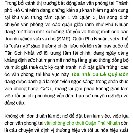
Trong bối cảnh thị trường bất động sản văn phòng tại Thành
phố Hồ Chí Minh đang chứng kiến sự khan hiếm nguồn cung
tại khu vực trung tâm Quận 1 và Quận 3, làn sóng dịch
chuyển văn phòng về các quận giáp ranh như Phú Nhuận
đang trở thành một xu hướng tất yếu và thông minh của các
doanh nghiệp vừa và nhỏ (SME). Quận Phú Nhuận, với vị thế
là “cửa ngõ” giao thương chiến lược nối liền sân bay quốc tế
Tân Sơn Nhất với lõi trung tâm tài chính, đang ngày càng
khẳng định sức hút mạnh mẽ nhờ hạ tầng giao thông đồng bộ
và mức giá thuê cực kỳ cạnh tranh. Nổi bật giữa “rừng” cao
ốc văn phòng tại khu vực này,
tòa nhà 16 Lê Quý Đôn
đang được đánh giá là một “viên ngọc sáng” trong phân khúc
văn phòng hạng C/C+, mang lại giải pháp không gian làm
việc tối ưu chi phí nhưng vẫn đảm bảo sự chuyên nghiệp và
đẳng cấp.
Không chỉ đơn thuần là một nơi để đặt bàn làm việc, việc lựa
chọn văn phòng tại
văn phòng cho thuê Quận Phú Nhuận
còn
là câu chuyện về định vị thương hiệu và tối ưu hóa hiệu suất