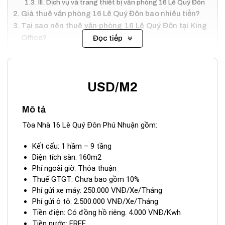
III. Dịch vụ và trang thiết bị văn phòng 16 Lê Quý Đôn
Giá thuê văn phòng 16 Lê Quý Đôn bao nhiêu tiền?
Tại sao nên thuê văn phòng 16 Lê Quý Đôn tại King
Office?
Đọc tiếp
Giới thiệu tòa nhà 16 Lê Quý Đôn
Quận Phú Nhuận
USD/M2
Mô tả
Tòa Nhà 16 Lê Quý Đôn Phú Nhuận gồm:
Kết cấu: 1 hầm – 9 tầng
Diện tích sàn: 160m2
Phí ngoài giờ: Thỏa thuận
Thuế GTGT: Chưa bao gồm 10%
Phí gửi xe máy: 250.000 VNĐ/Xe/Tháng
Phí gửi ô tô: 2.500.000 VNĐ/Xe/Tháng
Tiền điện: Có đồng hồ riêng. 4.000 VNĐ/Kwh
Tiền nước: FREE
Văn phòng 16 Lê Quý Đôn Quận Phú Nhuận