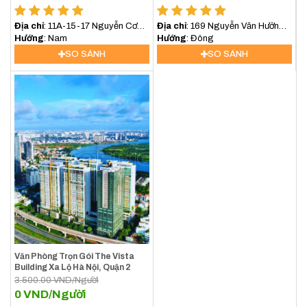
Địa chỉ
: 11A-15-17 Nguyễn Cơ
Địa chỉ
: 169 Nguyễn Văn Hưởng,
Thạch, Phường An Lợi Đông, TP
Hướng
: Nam
Thảo Điền, Quận 2
Hướng
: Đông
Thủ Đức
SO SÁNH
SO SÁNH
Văn Phòng Trọn Gói The Vista
Building Xa Lộ Hà Nội, Quận 2
3.500.00
VND/Người
0
VND/Người