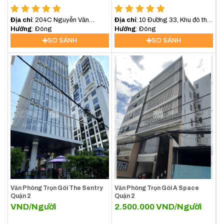
Địa chỉ
: 204C Nguyễn Văn
Địa chỉ
: 10 Đường 33, Khu đô thị
Hưởng, Thảo Điền, Quận 2
Hướng
: Đông
An Phú An Khánh, Quận 2, TP.
Hướng
: Đông
Thủ Đức
SO SÁNH
SO SÁNH
Văn Phòng Trọn Gói The Sentry
Văn Phòng Trọn Gói A Space
Quận 2
Quận 2
VND/Người
2.500.000
VND/Người