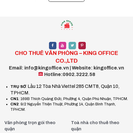
sinh, bảo vệ, hỗ trợ kỹ thuật – tất cả được gói gọn trong một
mức phí cố định hàng tháng.
Mô hình này mang lại sự linh hoạt, tiết kiệm thời gian và chi
phí, đặc biệt phù hợp với các công ty khởi nghiệp, doanh
nghiệp SME và các tổ chức quốc tế đang tìm kiếm một văn
phòng chi nhánh tại TP.HCM.
CHO THUÊ VĂN PHÒNG – KING OFFICE
I. Lợi ích nổi bật của văn phòng trọn
CO.,LTD
gói Quận 2
Email: info@kingoffice.vn | Website: kingoffice.vn
Hotline:0902.3222.58
1. Đầy đủ tiện ích, không phát sinh chi phí
Lầu 12 Tòa Nhà Viettel 285 CMT8, Quận 10,
TRỤ SỞ
:
ngoài
TPHCM.
CN1
: 169B Thích Quảng Đức, Phường 4, Quận Phú Nhuận, TPHCM.
Tất cả chi phí liên quan đến điện, nước, internet, vệ sinh, lễ
CN2
: 9/2 Nguyễn Thiện Thuật, Phường 14, Quận Bình Thạnh,
tân, bảo trì đều được tích hợp trong một mức phí trọn gói.
TPHCM.
Doanh nghiệp không cần lo các khoản phí bất ngờ hoặc đội
Văn phòng trọn gói theo
Toà nhà cho thuê theo
chi phí vận hành.
quận
quận