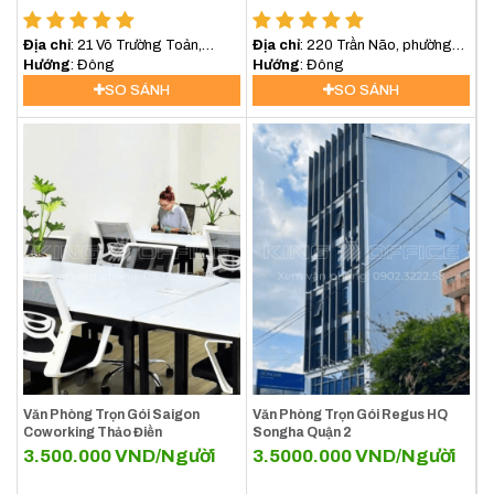
Địa chỉ
: 21 Võ Trường Toản,
Địa chỉ
: 220 Trần Não, phường
Phường Thảo Điền, Quận 2
Hướng
: Đông
An Khánh, Quận 2, Thủ Đức
Hướng
: Đông
SO SÁNH
SO SÁNH
Văn Phòng Trọn Gói Saigon
Văn Phòng Trọn Gói Regus HQ
Coworking Thảo Điền
Songha Quận 2
3.500.000
VND/Người
3.5000.000
VND/Người