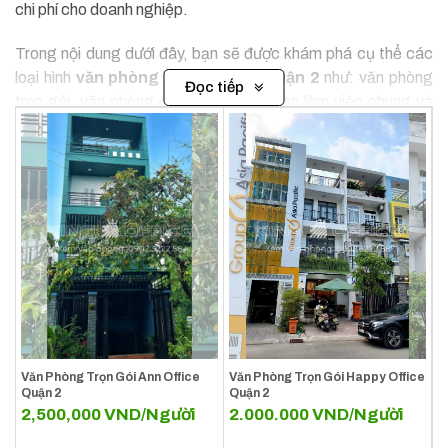
chi phí cho doanh nghiệp.
Trong nội dung dưới đây, bạn sẽ được khám phá cụ thể các
loại hình
văn phòng linh hoạt tại Quận 2
như: văn phòng
Đọc tiếp
trọn gói, văn phòng chia sẻ, không gian làm việc chung và
serviced office. Mỗi mô hình đều mang đến những ưu điểm
riêng, phù hợp với doanh nghiệp ở từng giai đoạn phát triển,
từ startup nhỏ đến công ty quy mô vừa và lớn đang tìm kiếm
địa điểm đặt văn phòng chuyên nghiệp tại một khu vực giàu
tiềm năng như Quận 2.
Giá văn phòng trọn gói quận 2
TpHCM
Văn Phòng Trọn Gói Ann Office
Văn Phòng Trọn Gói Happy Office
Quận 2
Quận 2
2,500,000
VND/Người
2.000.000
VND/Người