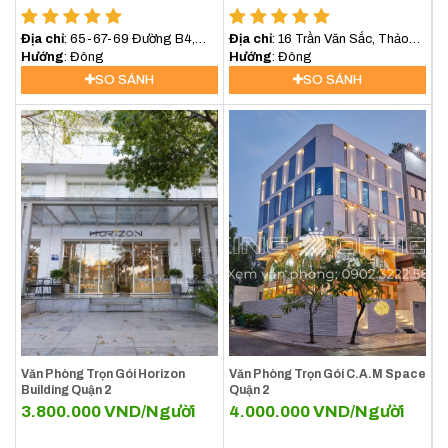
Địa chỉ
: 65-67-69 Đường B4,
Địa chỉ
: 16 Trần Văn Sắc, Thảo
Phường An Lợi Đông, Quận 2, TP
Hướng
: Đông
Điền, Quận 2
Hướng
: Đông
Thủ Đức
SO SÁNH
SO SÁNH
Văn Phòng Trọn Gói Horizon
Văn Phòng Trọn Gói C.A.M Space
Building Quận 2
Quận 2
3.800.000
VND/Người
4.000.000
VND/Người