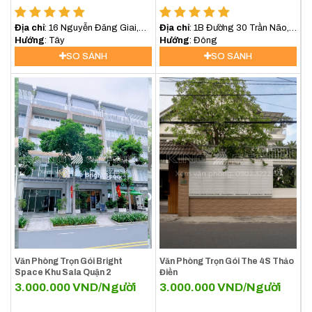
Địa chỉ
: 16 Nguyễn Đăng Giai,
Địa chỉ
: 1B Đường 30 Trần Não,
Quận 2, Hồ Chí Minh
Hướng
: Tây
Phường Bình An, Quận 2
Hướng
: Đông
SO SÁNH
SO SÁNH
Văn Phòng Trọn Gói Bright
Văn Phòng Trọn Gói The 4S Thảo
Space Khu Sala Quận 2
Điền
3.000.000
VND/Người
3.000.000
VND/Người