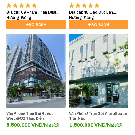
Địa chỉ
: 69 Phạm Thận Duật,
Địa chỉ
: 48 Cao Đức Lân,
Phường Cát Lái, TP. HCM
Hướng
: Đông
Phường Bình Trưng, TP.HCM
Hướng
: Đông
SO SÁNH
SO SÁNH
Văn Phòng Trọn Gói Regus
Văn Phòng Trọn Gói MicroSpace
Worc@Q2 Thảo Điền
Trần Não
5.500.000
VND/Người
1.500.000
VND/Người