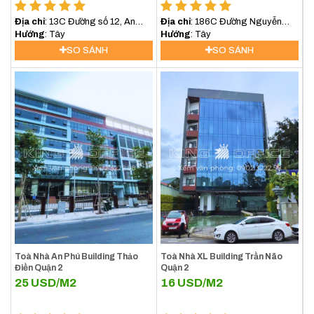
Địa chỉ
: 13C Đường số 12, An
Địa chỉ
: 186C Đường Nguyễn
Khánh, Quận 2, TP.Thủ Đức
Hướng
: Tây
Văn Hưởng, Thảo Điền, TP Thủ
Hướng
: Tây
Đức
SO SÁNH
SO SÁNH
Toà Nhà An Phú Building Thảo
Toà Nhà XL Building Trần Não
Điền Quận 2
Quận 2
25
USD/M2
16
USD/M2