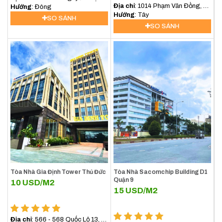
Địa chỉ
: 1014 Phạm Văn Đồng, P.
Nhung, P. Hiệp Bình Phước, TP.
Hướng
: Đông
Hiệp Bình Chánh, TP. Thủ Đức
Hướng
: Tây
Thủ Đức
SO SÁNH
SO SÁNH
Tòa Nhà Gia Định Tower Thủ Đức
Tòa Nhà Sacomchip Building D1
Quận 9
10
USD/M2
15
USD/M2
Địa chỉ
: 566 - 568 Quốc Lộ 13, P.