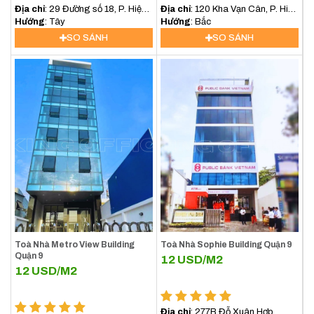
Địa chỉ
: 29 Đường số 18, P. Hiệp
Địa chỉ
: 120 Kha Vạn Cân, P. Hiệp
Bình Chánh, Quận Thủ Đức
Hướng
: Tây
Bình Chánh, Quận Thủ Đức
Hướng
: Bắc
SO SÁNH
SO SÁNH
Toà Nhà Metro View Building
Toà Nhà Sophie Building Quận 9
Quận 9
12
USD/M2
12
USD/M2
Địa chỉ
: 277B Đỗ Xuân Hợp,