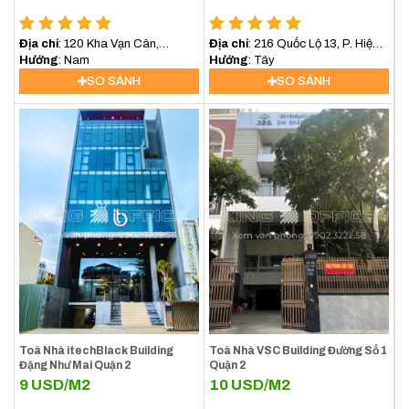
Địa chỉ
: 120 Kha Vạn Cân,
Địa chỉ
: 216 Quốc Lộ 13, P. Hiệp
phường Hiệp Bình Chánh, Tp. Thủ
Hướng
: Nam
Bình Chánh, Quận Thủ Đức
Hướng
: Tây
Đức
SO SÁNH
SO SÁNH
Toà Nhà itechBlack Building
Toà Nhà VSC Building Đường Số 1
Đặng Như Mai Quận 2
Quận 2
9
USD/M2
10
USD/M2