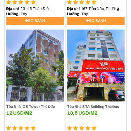
Địa chỉ
: 43-45 Thảo Điền,
Địa chỉ
: 167 Trần Não, Phường
Phường Thảo Điền, Quận 2, TP
Hướng
: Tây
An Khánh, Quận 2, Thành phố
Hướng
: Tây
Thủ Đức
Thủ Đức
SO SÁNH
SO SÁNH
Tòa Nhà IOS Tower Thủ Đức
Tòa Nhà STA Building Thủ Đức
12
USD/M2
10,5
USD/M2