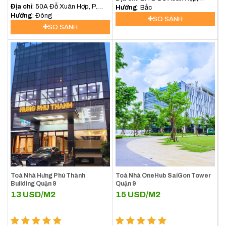
Địa chỉ
: 50A Đỗ Xuân Hợp, P.
P.Phước Long B, Quận 9
Hướng
: Bắc
Phước Long A, Quận 9
Hướng
: Đông
SO SÁNH
SO SÁNH
Toà Nhà Hưng Phú Thành
Toà Nhà OneHub SaiGon Tower
Building Quận 9
Quận 9
13
USD/M2
15
USD/M2