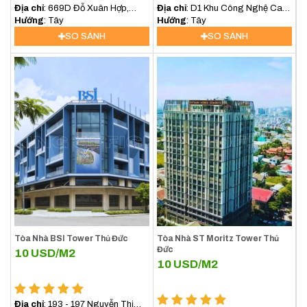
Địa chỉ
: 669D Đỗ Xuân Hợp,
Địa chỉ
: D1 Khu Công Nghệ Cao,
P.Phước Long B, Quận 9
Hướng
: Tây
P. Tân Phú, Quận 9
Hướng
: Tây
SO SÁNH
SO SÁNH
Tòa Nhà BSI Tower Thủ Đức
Tòa Nhà ST Moritz Tower Thủ
Đức
10
USD/M2
10
USD/M2
Địa chỉ
: 193 - 197 Nguyễn Thị