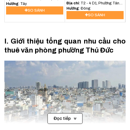
Địa chỉ
: T2 - 4 D1, Phường Tân
Hiệp Bình Phước, Thủ Đức
Hướng
: Tây
Phú, Quận 9
Hướng
: Đông
SO SÁNH
SO SÁNH
I. Giới thiệu tổng quan nhu cầu cho
thuê văn phòng phường Thủ Đức
Đọc tiếp