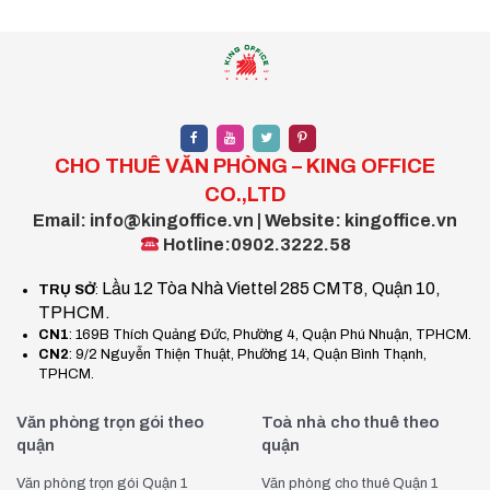
Cho thuê văn phòng phường Thủ Đức giá ưu đãi
Phường Thủ Đức được sáp nhập bởi các
phường nào?
Phường Thủ Đức
được hình thành sau khi sáp nhập các
phường Bình Thọ, Linh Chiểu, Trường Thọ và một
CHO THUÊ VĂN PHÒNG – KING OFFICE
phần phường Linh Đông, Linh Tây – trước đây thuộc
CO.,LTD
quận Thủ Đức cũ
. Đây là khu vực có truyền thống phát
Email: info@kingoffice.vn | Website: kingoffice.vn
triển mạnh về giáo dục, dịch vụ và công nghệ.
Hotline:0902.3222.58
Phường nằm giáp với phường Hiệp Bình, Tam Phú, Linh
Lầu 12 Tòa Nhà Viettel 285 CMT8, Quận 10,
TRỤ SỞ
:
Trung, thuận tiện kết nối với Xa lộ Hà Nội, quốc lộ 13, Phạm
TPHCM.
CN1
: 169B Thích Quảng Đức, Phường 4, Quận Phú Nhuận, TPHCM.
Văn Đồng – các tuyến giao thông huyết mạch của TP.HCM.
CN2
: 9/2 Nguyễn Thiện Thuật, Phường 14, Quận Bình Thạnh,
TPHCM.
Khu vực có lợi thế về vị trí trung tâm TP. Thủ Đức, gần khu
công nghệ cao, các trường đại học lớn, và nhiều tuyến metro
Văn phòng trọn gói theo
Toà nhà cho thuê theo
đang hình thành – tạo điều kiện lý tưởng để mở văn phòng đại
quận
quận
diện, chi nhánh hoặc trụ sở chính cho doanh nghiệp.
Văn phòng trọn gói Quận 1
Văn phòng cho thuê Quận 1