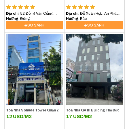
Địa chỉ
: 52 Đống Văn Cống,
Địa chỉ
: Đỗ Xuân Hợp, An Phú,
Phường Bình Trương Tây, Quận 2,
Hướng
: Đông
Thủ Đức, Hồ Chí Minh
Hướng
: Bắc
Thủ Đức
SO SÁNH
SO SÁNH
Toà Nhà Sohude Tower Quận 2
Tòa Nhà QA III Building Thủ Đức
12
USD/M2
17
USD/M2