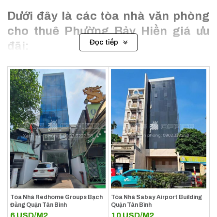
Dưới đây là các tòa nhà văn phòng
cho thuê Phường Bảy Hiền giá ưu
Đọc tiếp
đãi:
Tòa Nhà Redhome Groups Bạch
Tòa Nhà Sabay Airport Building
Đằng Quận Tân Bình
Quận Tân Bình
6
USD/M2
10
USD/M2