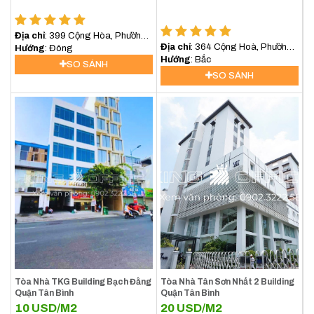
Địa chỉ
: 399 Cộng Hòa, Phường
Địa chỉ
: 364 Cộng Hoà, Phường
13, Quận Tân Bình
Hướng
: Đông
13, Tân Bình
Hướng
: Bắc
SO SÁNH
SO SÁNH
Tòa Nhà TKG Building Bạch Đằng
Tòa Nhà Tân Sơn Nhất 2 Building
Quận Tân Bình
Quận Tân Bình
10
USD/M2
20
USD/M2