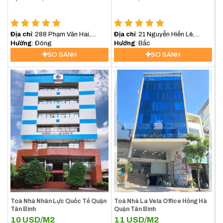
Địa chỉ
: 288 Phạm Văn Hai,
Địa chỉ
: 21 Nguyễn Hiến Lê,
Phường 5, Quận Tân Bình
Hướng
: Đông
Phường 13, Tân Bình
Hướng
: Bắc
SO SÁNH
SO SÁNH
Toà Nhà Nhân Lực Quốc Tế Quận
Toà Nhà La Vela Office Hồng Hà
Tân Bình
Quận Tân Bình
10
USD/M2
11
USD/M2