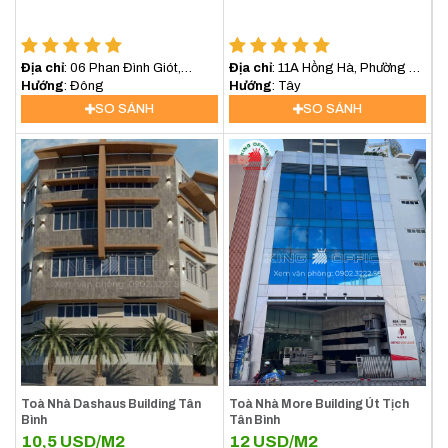
Địa chỉ
: 06 Phan Đình Giót,
Địa chỉ
: 11A Hồng Hà, Phường 2,
Phường 2, Quận Tân Bình
Hướng
: Đông
Quận Tân Bình, TP.HCM
Hướng
: Tây
SO SÁNH
SO SÁNH
Toà Nhà Dashaus Building Tân
Toà Nhà More Building Út Tịch
Bình
Tân Bình
10,5
USD/M2
12
USD/M2