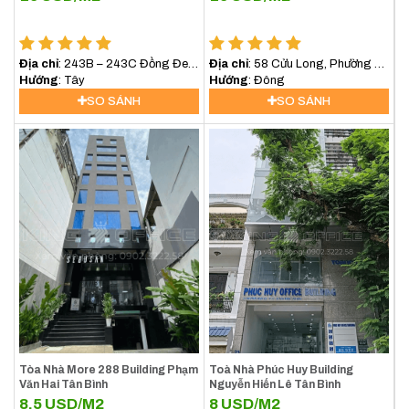
Địa chỉ
: 243B – 243C Đồng Đen,
Địa chỉ
: 58 Cửu Long, Phường 2,
Phường 10, Quận Tân Bình
Hướng
: Tây
Quận Tân Bình
Hướng
: Đông
SO SÁNH
SO SÁNH
Tòa Nhà More 288 Building Phạm
Toà Nhà Phúc Huy Building
Văn Hai Tân Bình
Nguyễn Hiến Lê Tân Bình
8,5
USD/M2
8
USD/M2