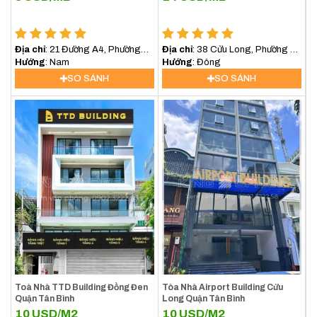
Địa chỉ
: 21 Đường A4, Phường
Địa chỉ
: 38 Cửu Long, Phường 2,
12, Quận Tân Bình
Hướng
: Nam
Quận Tân Bình
Hướng
: Đông
SO SÁNH
SO SÁNH
Toà Nhà TTD Building Đồng Đen
Tòa Nhà Airport Building Cửu
Quận Tân Bình
Long Quận Tân Bình
10
USD/M2
10
USD/M2