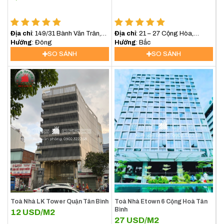
Địa chỉ
: 149/31 Bành Văn Trân,
Địa chỉ
: 21 – 27 Cộng Hòa,
Phường 7, Quận Tân Bình
Hướng
: Đông
Phường 4, Quận Tân Bình
Hướng
: Bắc
SO SÁNH
SO SÁNH
Toà Nhà LK Tower Quận Tân Bình
Toà Nhà Etown 6 Cộng Hoà Tân
Bình
12
USD/M2
27
USD/M2