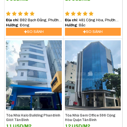
Địa chỉ
: B82 Bạch Đằng, Phường
Địa chỉ
: 481 Cộng Hòa, Phường
2, Tân Bình
Hướng
: Đông
15, Quận Tân Bình
Hướng
: Bắc
SO SÁNH
SO SÁNH
Tòa Nhà Halo Building Phan Đình
Tòa Nhà Gem Office 596 Cộng
Giót Tân Bình
Hòa Quận Tân Bình
11
USD/M2
12
USD/M2