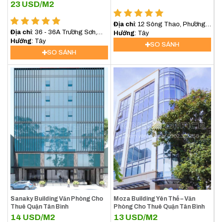
23
USD/M2
Địa chỉ
: 12 Sông Thao, Phường
Địa chỉ
: 36 - 36A Trường Sơn,
2, Tân Bình
Hướng
: Tây
Phường 2, Quận Tân Bình
Hướng
: Tây
SO SÁNH
SO SÁNH
Sanaky Building Văn Phòng Cho
Moza Building Yên Thế – Văn
Thuê Quận Tân Bình
Phòng Cho Thuê Quận Tân Bình
14
USD/M2
13
USD/M2