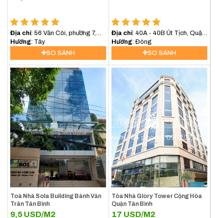
Địa chỉ
: 56 Văn Côi, phường 7,
Địa chỉ
: 40A - 40B Út Tịch, Quận
Quận Tân Bình
Hướng
: Tây
Tân Bình
Hướng
: Đông
SO SÁNH
SO SÁNH
Toà Nhà Sola Building Bành Văn
Tòa Nhà Glory Tower Cộng Hòa
Trân Tân Bình
Quận Tân Bình
9,5
USD/M2
17
USD/M2