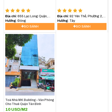
Địa chỉ
: 655 Lạc Long Quận,
Địa chỉ
: 92 Yên Thế, Phường 2,
P.10, Tân Bình
Hướng
: Đông
Tân Bình
Hướng
: Tây
SO SÁNH
SO SÁNH
Toà Nhà MK Building – Văn Phòng
Cho Thuê Quận Tân Bình
10
USD/M2