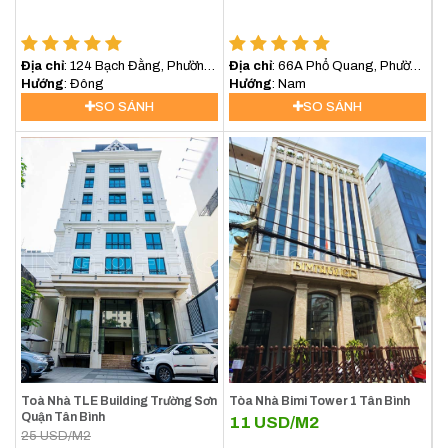
Địa chỉ
: 124 Bạch Đằng, Phường
Địa chỉ
: 66A Phổ Quang, Phường
2, Quận Tân Bình
Hướng
: Đông
2, Quận Tân Bình
Hướng
: Nam
SO SÁNH
SO SÁNH
Toà Nhà TLE Building Trường Sơn
Tòa Nhà Bimi Tower 1 Tân Bình
Quận Tân Bình
11
USD/M2
25
USD/M2