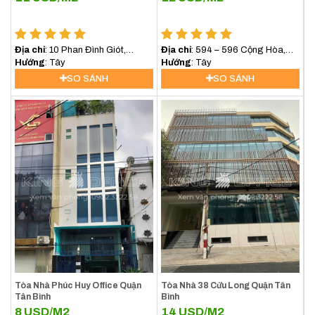
Địa chỉ
: 10 Phan Đình Giót,
Địa chỉ
: 594 – 596 Cộng Hòa,
Phường 2, Quận Tân Bình
Hướng
: Tây
Phường 13, Quận Tân Bình
Hướng
: Tây
SO SÁNH
SO SÁNH
Tòa Nhà Phúc Huy Office Quận
Tòa Nhà 38 Cửu Long Quận Tân
Tân Bình
Bình
8
USD/M2
14
USD/M2