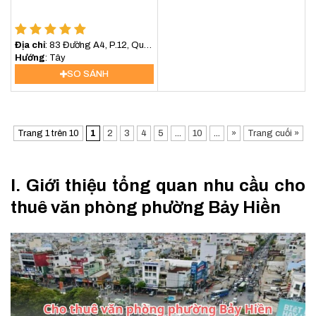
Địa chỉ
: 83 Đường A4, P.12, Quận
Tân Bình
Hướng
: Tây
SO SÁNH
Trang 1 trên 10
1
2
3
4
5
...
10
...
»
Trang cuối »
I. Giới thiệu tổng quan nhu cầu cho
thuê văn phòng phường Bảy Hiền