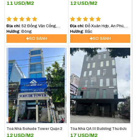
11
USD/M2
12
USD/M2
Địa chỉ
: 52 Đống Văn Cống,
Địa chỉ
: Đỗ Xuân Hợp, An Phú,
Phường Bình Trương Tây, Quận 2,
Hướng
: Đông
Thủ Đức, Hồ Chí Minh
Hướng
: Bắc
Thủ Đức
SO SÁNH
SO SÁNH
Toà Nhà Sohude Tower Quận 2
Tòa Nhà QA III Building Thủ Đức
12
USD/M2
17
USD/M2