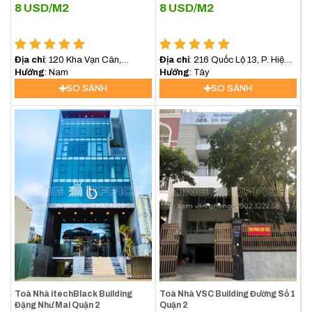
8
USD/M2
8
USD/M2
Địa chỉ
: 120 Kha Vạn Cân,
Địa chỉ
: 216 Quốc Lộ 13, P. Hiệp
phường Hiệp Bình Chánh, Tp. Thủ
Hướng
: Nam
Bình Chánh, Quận Thủ Đức
Hướng
: Tây
Đức
SO SÁNH
SO SÁNH
Toà Nhà itechBlack Building
Toà Nhà VSC Building Đường Số 1
Đặng Như Mai Quận 2
Quận 2