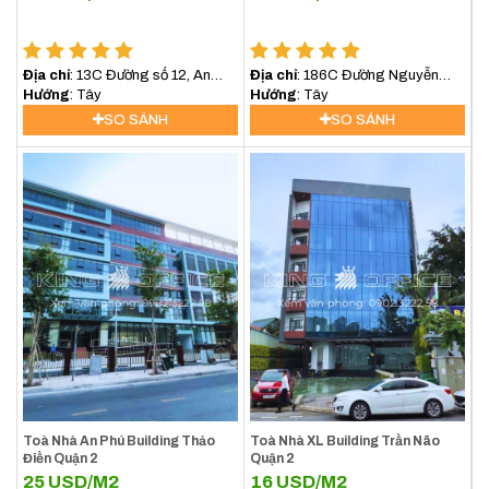
Địa chỉ
: 13C Đường số 12, An
Địa chỉ
: 186C Đường Nguyễn
Khánh, Quận 2, TP.Thủ Đức
Hướng
: Tây
Văn Hưởng, Thảo Điền, TP Thủ
Hướng
: Tây
Đức
SO SÁNH
SO SÁNH
Toà Nhà An Phú Building Thảo
Toà Nhà XL Building Trần Não
Điền Quận 2
Quận 2
25
USD/M2
16
USD/M2