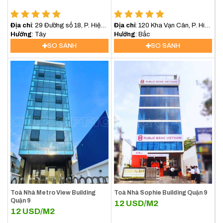
Địa chỉ
: 29 Đường số 18, P. Hiệp
Địa chỉ
: 120 Kha Vạn Cân, P. Hiệp
Bình Chánh, Quận Thủ Đức
Hướng
: Tây
Bình Chánh, Quận Thủ Đức
Hướng
: Bắc
SO SÁNH
SO SÁNH
Toà Nhà Metro View Building
Toà Nhà Sophie Building Quận 9
Quận 9
12
USD/M2
12
USD/M2