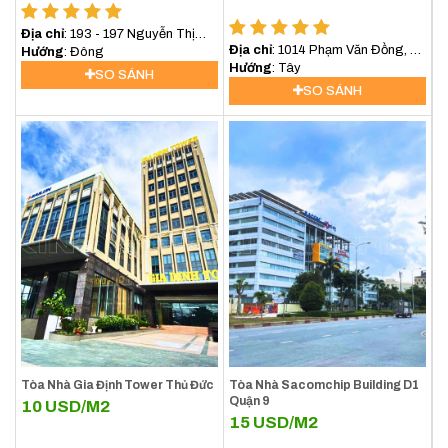
Địa chỉ
: 193 - 197 Nguyễn Thị
Địa chỉ
: 1014 Phạm Văn Đồng, P.
Nhung, P. Hiệp Bình Phước, TP.
Hướng
: Đông
Hiệp Bình Chánh, TP. Thủ Đức
Hướng
: Tây
Thủ Đức
SO SÁNH
SO SÁNH
Tòa Nhà Gia Định Tower Thủ Đức
Tòa Nhà Sacomchip Building D1
Quận 9
10
USD/M2
15
USD/M2