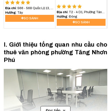
Địa chỉ
: 566 - 568 Quốc Lộ 13, P.
Địa chỉ
: T2 - 4 D1, Phường Tân
Hiệp Bình Phước, Thủ Đức
Hướng
: Tây
Phú, Quận 9
Hướng
: Đông
SO SÁNH
SO SÁNH
I. Giới thiệu tổng quan nhu cầu cho
thuê văn phòng phường Tăng Nhơn
Phú
Đọc tiếp