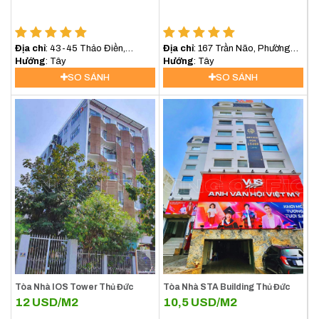
Địa chỉ
: 43-45 Thảo Điền,
Địa chỉ
: 167 Trần Não, Phường
Phường Thảo Điền, Quận 2, TP
Hướng
: Tây
An Khánh, Quận 2, Thành phố
Hướng
: Tây
Thủ Đức
Thủ Đức
SO SÁNH
SO SÁNH
Tòa Nhà IOS Tower Thủ Đức
Tòa Nhà STA Building Thủ Đức
12
USD/M2
10,5
USD/M2