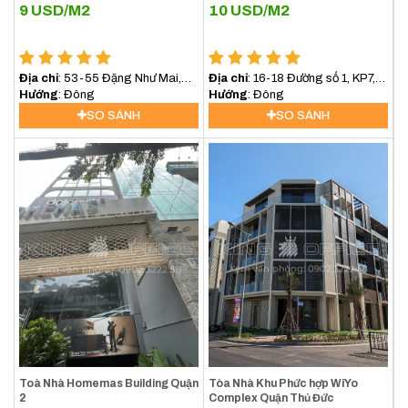
9
USD/M2
10
USD/M2
Địa chỉ
: 53-55 Đặng Như Mai,
Địa chỉ
: 16-18 Đường số 1, KP7,
Phường Thạnh Mỹ Lợi, Quận 2
Hướng
: Đông
Phường An Khánh, Quận 2
Hướng
: Đông
TP. Thủ Đức
SO SÁNH
SO SÁNH
Toà Nhà Homemas Building Quận
Tòa Nhà Khu Phức hợp WiYo
2
Complex Quận Thủ Đức