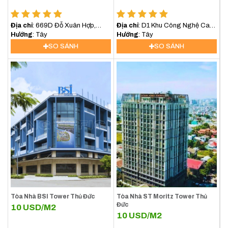
Địa chỉ
: 669D Đỗ Xuân Hợp,
Địa chỉ
: D1 Khu Công Nghệ Cao,
P.Phước Long B, Quận 9
Hướng
: Tây
P. Tân Phú, Quận 9
Hướng
: Tây
SO SÁNH
SO SÁNH
Tòa Nhà BSI Tower Thủ Đức
Tòa Nhà ST Moritz Tower Thủ
Đức
10
USD/M2
10
USD/M2