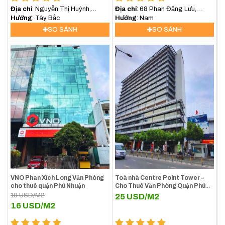
Địa chỉ
: Nguyễn Thị Huỳnh,
Địa chỉ
: 68 Phan Đăng Lưu,
Phường 8, Phú Nhuận
Hướng
: Tây Bắc
Phường 5, Phú Nhuận
Hướng
: Nam
SO SÁNH
SO SÁNH
VNO Phan Xích Long Văn Phòng
Toà nhà Centre Point Tower –
cho thuê quận Phú Nhuận
Cho Thuê Văn Phòng Quận Phú
Nhuận
19
USD/M2
25
USD/M2
16
USD/M2