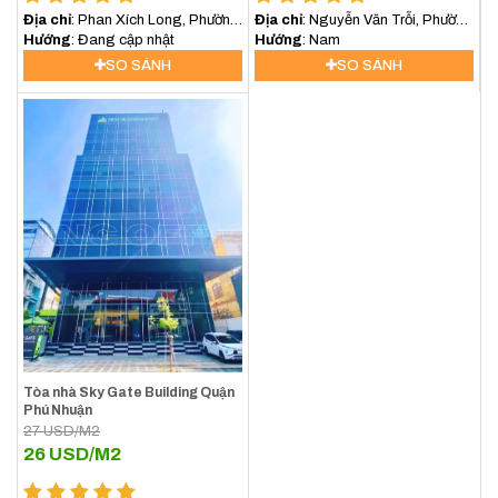
Địa chỉ
: Phan Xích Long, Phường
Địa chỉ
: Nguyễn Văn Trỗi, Phường
3, Phú Nhuận
Hướng
: Đang cập nhật
8, Quận Phú Nhuận
Hướng
: Nam
SO SÁNH
SO SÁNH
Tòa nhà Sky Gate Building Quận
Phú Nhuận
27
USD/M2
26
USD/M2