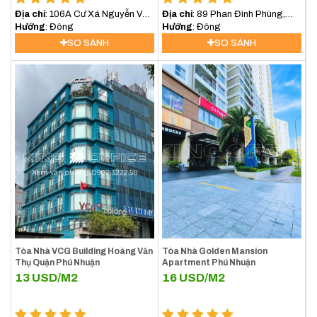
Địa chỉ
: 106A Cư Xá Nguyễn Văn
Địa chỉ
: 89 Phan Đình Phùng,
Trỗi, Quận Phú Nhuận, TP.HCM
Hướng
: Đông
Phường 17, Phú Nhuận
Hướng
: Đông
SO SÁNH
SO SÁNH
Tòa Nhà VCG Building Hoàng Văn
Tòa Nhà Golden Mansion
Thụ Quận Phú Nhuận
Apartment Phú Nhuận
13
USD/M2
16
USD/M2