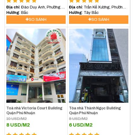
Địa chỉ
: Đào Duy Anh, Phường 9,
Địa chỉ
: Trần Kế Xương, Phường
Quận Phú Nhuận
Hướng
: Bắc
6, Quận Phú Nhuận
Hướng
: Tây Bắc
SO SÁNH
SO SÁNH
Toà nhà Victoria Court Building
Tòa nhà Thành Ngọc Building
Quận Phú Nhuận
Quận Phú Nhuận
10
USD/M2
8
USD/M2
8
USD/M2
6
USD/M2