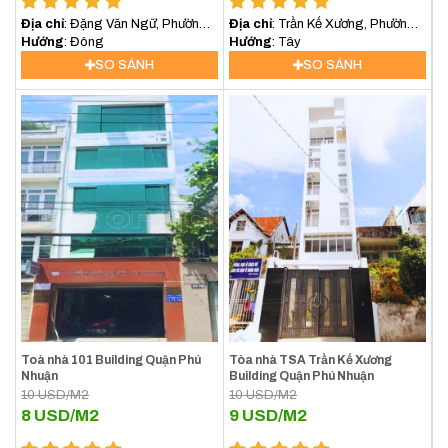
Địa chỉ
: Đặng Văn Ngữ, Phường
Địa chỉ
: Trần Kế Xương, Phường
13, Quận Phú Nhuận
Hướng
: Đông
7, Quận Phú Nhuận
Hướng
: Tây
SO SÁNH
SO SÁNH
Toà nhà 101 Building Quận Phú
Tòa nhà TSA Trần Kế Xương
Nhuận
Building Quận Phú Nhuận
10
USD/M2
10
USD/M2
8
USD/M2
9
USD/M2