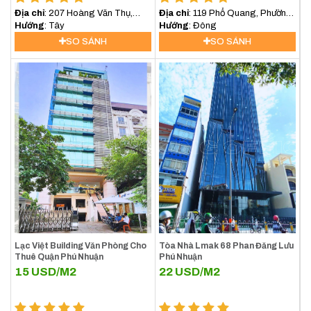
Địa chỉ
: 207 Hoàng Văn Thụ,
Địa chỉ
: 119 Phổ Quang, Phường
Phường 13, Quận Phú Nhuận
Hướng
: Tây
9, quận Phú Nhuận
Hướng
: Đông
SO SÁNH
SO SÁNH
Lạc Việt Building Văn Phòng Cho
Tòa Nhà Lmak 68 Phan Đăng Lưu
Thuê Quận Phú Nhuận
Phú Nhuận
15
USD/M2
22
USD/M2