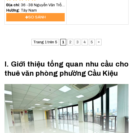
Địa chỉ
: 36 -38 Nguyễn Văn Trỗi,
Phường 15, Quận Phú Nhuận
Hướng
: Tây Nam
SO SÁNH
Trang 1 trên 5
1
2
3
4
5
»
I. Giới thiệu tổng quan nhu cầu cho
thuê văn phòng phường Cầu Kiệu