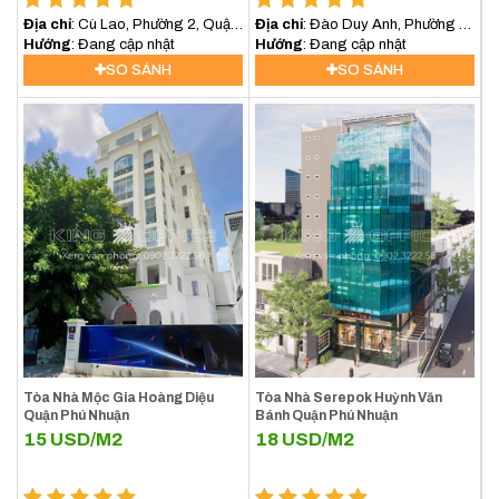
Địa chỉ
: Cù Lao, Phường 2, Quận
Địa chỉ
: Đào Duy Anh, Phường 9,
Phú Nhuận
Hướng
: Đang cập nhật
Phú Nhuận
Hướng
: Đang cập nhật
SO SÁNH
SO SÁNH
Tòa Nhà Mộc Gia Hoàng Diệu
Tòa Nhà Serepok Huỳnh Văn
Quận Phú Nhuận
Bánh Quận Phú Nhuận
15
USD/M2
18
USD/M2