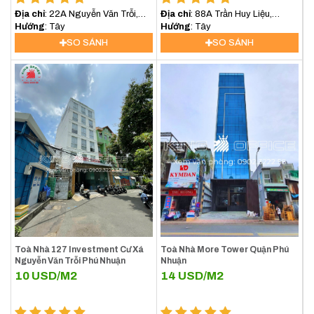
Địa chỉ
: 22A Nguyễn Văn Trỗi,
Địa chỉ
: 88A Trần Huy Liệu,
Phường 17, Quận Phú Nhuận
Hướng
: Tây
Phường 15, Phú Nhuận
Hướng
: Tây
SO SÁNH
SO SÁNH
Toà Nhà 127 Investment Cư Xá
Toà Nhà More Tower Quận Phú
Nguyễn Văn Trỗi Phú Nhuận
Nhuận
10
USD/M2
14
USD/M2