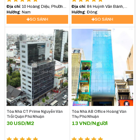
Địa chỉ
: 10 Hoàng Diệu, Phường
Địa chỉ
: 84 Huỳnh Văn Bánh,
10, Quận Phú Nhuận
Hướng
: Nam
Phường 15, Phú Nhuận
Hướng
: Đông
SO SÁNH
SO SÁNH
Tòa Nhà CT Prime Nguyễn Văn
Tòa Nhà AB Office Hoàng Văn
Trỗi Quận Phú Nhuận
Thụ Phú Nhuận
30
USD/M2
13
VND/Người