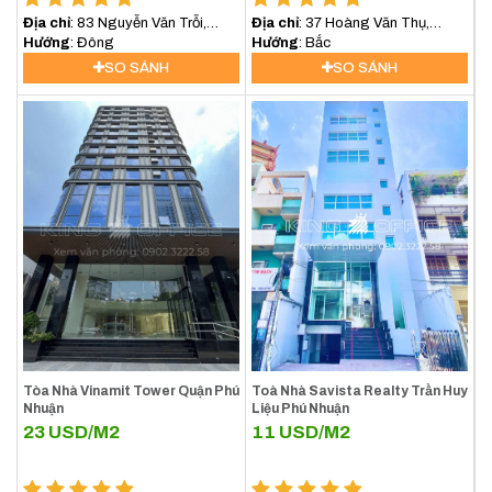
Địa chỉ
: 83 Nguyễn Văn Trỗi,
Địa chỉ
: 37 Hoàng Văn Thụ,
Phường 11, Quận Phú Nhuận
Hướng
: Đông
Phường 15, Quận Phú Nhuận
Hướng
: Bắc
SO SÁNH
SO SÁNH
Tòa Nhà Vinamit Tower Quận Phú
Toà Nhà Savista Realty Trần Huy
Nhuận
Liệu Phú Nhuận
23
USD/M2
11
USD/M2