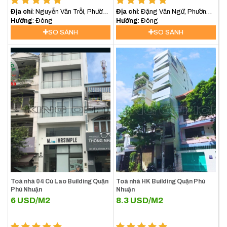
Địa chỉ
: Nguyễn Văn Trỗi, Phường
Địa chỉ
: Đặng Văn Ngữ, Phường
8, Quận Phú Nhuận
Hướng
: Đông
13, Quận Phú Nhuận
Hướng
: Đông
SO SÁNH
SO SÁNH
Toà nhà 04 Cù Lao Building Quận
Toà nhà HK Building Quận Phú
Phú Nhuận
Nhuận
6
USD/M2
8.3
USD/M2