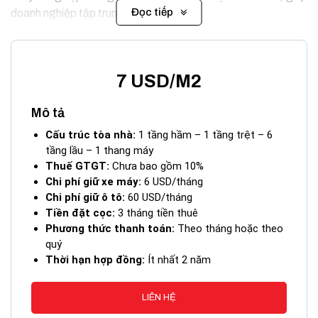
Đọc tiếp
doanh nghiệp tập trung phát triển.
7 USD/M2
Mô tả
Cấu trúc tòa nhà:
1 tầng hầm – 1 tầng trệt – 6
tầng lầu – 1 thang máy
Thuế GTGT:
Chưa bao gồm 10%
Chi phí giữ xe máy:
6 USD/tháng
Chi phí giữ ô tô:
60 USD/tháng
Tiền đặt cọc:
3 tháng tiền thuê
Phương thức thanh toán:
Theo tháng hoặc theo
Tòa Nhà LTA Building Đống Đa Quận Tân Bình
quý
Thời hạn hợp đồng:
Ít nhất 2 năm
I. Vị trí tòa nhà LTA Building – 15 Đống Đa,
Phường 2, Quận Tân Bình
LIÊN HỆ
LTA Building tọa lạc tại số 15 Đống Đa, Phường 2, Quận Tân