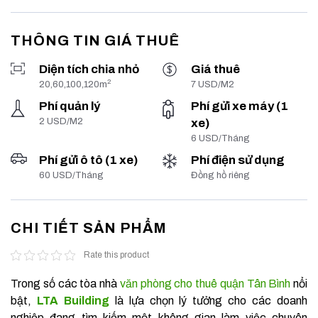
THÔNG TIN GIÁ THUÊ
Diện tích chia nhỏ
Giá thuê
2
20,60,100,120m
7 USD/M2
Phí quản lý
Phí gửi xe máy (1
2 USD/M2
xe)
6 USD/Tháng
Phí gửi ô tô (1 xe)
Phí điện sử dụng
60 USD/Tháng
Đồng hồ riêng
CHI TIẾT SẢN PHẨM
Rate this product
Trong số các tòa nhà
văn phòng cho thuê quận Tân Bình
nổi
bật,
LTA Building
là lựa chọn lý tưởng cho các doanh
nghiệp đang tìm kiếm một không gian làm việc chuyên