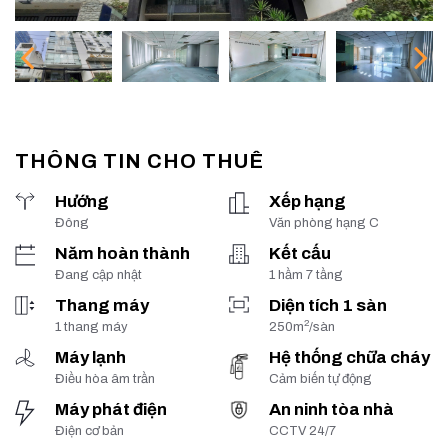
THÔNG TIN CHO THUÊ
Hướng
Xếp hạng
Đông
Văn phòng hạng C
Năm hoàn thành
Kết cấu
Đang cập nhật
1 hầm 7 tầng
Thang máy
Diện tích 1 sàn
2
1 thang máy
250m
/sàn
Máy lạnh
Hệ thống chữa cháy
Điều hòa âm trần
Cảm biến tự động
Máy phát điện
An ninh tòa nhà
Điện cơ bản
CCTV 24/7