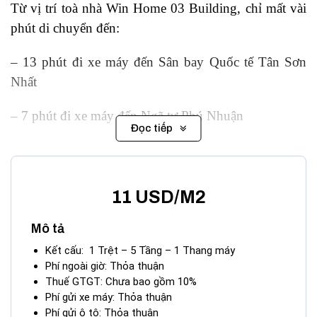
Từ vị trí toà nhà Win Home 03 Building, chỉ mất vài
phút di chuyển đến:
– 13 phút đi xe máy đến Sân bay Quốc tế Tân Sơn
Nhất
– 7 phút đi xe máy đến Ngã tư Phú Nhuận
Đọc tiếp
– Công viên Văn hóa Phú Nhuận 450m
II. CÁC TIỆN ÍCH XUNG QUANH
11 USD/M2
WIN HOME 03
BUILDING
Mô tả
Cho thuê văn phòng – Tòa nhà Win Home
Kết cấu: 1 Trệt – 5 Tầng – 1 Thang máy
03 Building thuộc chuỗi tòa nhà cho thuê văn phòng
Phí ngoài giờ: Thỏa thuận
Win Home nổi tiếng tại TP. HCM. Win
Thuế GTGT: Chưa bao gồm 10%
Phí gửi xe máy: Thỏa thuận
Home Nguyễn Văn Đậu tiếp tục là cao ốc mang đến
Phí gửi ô tô: Thỏa thuận