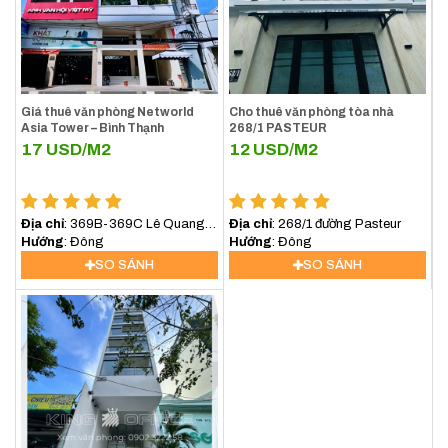
Giá thuê văn phòng Networld
Cho thuê văn phòng tòa nhà
Asia Tower – Bình Thạnh
268/1 PASTEUR
17
USD/M2
12
USD/M2
Địa chỉ
: 369B-369C Lê Quang
Địa chỉ
: 268/1 đường Pasteur
Định, Phường Bình lợi
Hướng
: Đông
Hướng
: Đông
Trung,TP.HCM
SO SÁNH
SO SÁNH