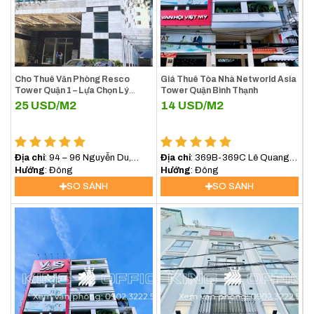
Cho Thuê Văn Phòng Resco
Giá Thuê Tòa Nhà Networld Asia
Tower Quận 1 – Lựa Chọn Lý
Tower Quận Bình Thạnh
Tưởng Cho Doanh Nghiệp Tại
25
USD/M2
14
USD/M2
Trung Tâm TP.HCM
Địa chỉ
: 94 – 96 Nguyễn Du,
Địa chỉ
: 369B-369C Lê Quang
Phường Sài Gòn (Phường Bến
Hướng
: Đông
Định, Phường Bình Lợi Trung,
Hướng
: Đông
Nghé, Quận 1)
(Bình Thạnh) TP.HCM
SO SÁNH
SO SÁNH