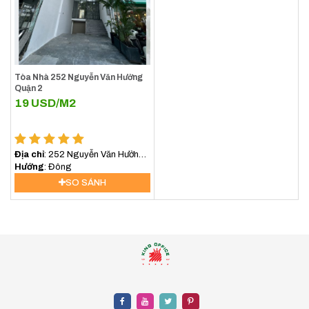
Tòa Nhà 252 Nguyễn Văn Hưởng
Quận 2
19
USD/M2
Địa chỉ
: 252 Nguyễn Văn Hưởng,
An Khánh, Hồ Chí Minh, Việt Nam
Hướng
: Đông
SO SÁNH