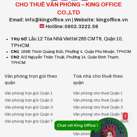
CHO THUÊ VĂN PHÒNG – KING OFFICE
CO.,LTD
Email: info@kingoffice.vn | Website: kingoffice.vn
Hotline:0902.3222.58
Lầu 12 Tòa Nhà Viettel 285 CMT8, Quận 10,
TRỤ SỞ
:
TPHCM.
CN1
: 169B Thích Quảng Đức, Phường 4, Quận Phú Nhuận, TPHCM.
CN2
: 9/2 Nguyễn Thiện Thuật, Phường 14, Quận Bình Thạnh,
TPHCM.
Văn phòng trọn gói theo
Toà nhà cho thuê theo
quận
quận
Văn phòng trọn gói Quận 1
Văn phòng cho thuê Quận 1
Văn phòng trọn gói Quận 2
Văn phòng cho thuê Quận 2
Văn phòng trọn gói Quận 3
Văn phòng cho thuê Quận 3
Văn phòng trọn gói Quận 4
Văn phòng cho thuê Quận 7
1
Văn phòng trọn gói Quận 7
Văn phòng cho thuê Quận Bình
Thạnh
Văn phòng cho thuê Quận Phú