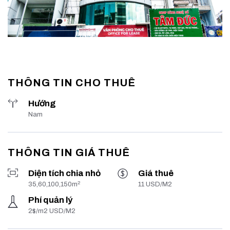
THÔNG TIN CHO THUÊ
Hướng
Nam
THÔNG TIN GIÁ THUÊ
Diện tích chia nhỏ
Giá thuê
2
35,60,100,150m
11 USD/M2
Phí quản lý
2$/m2 USD/M2