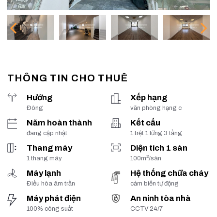
THÔNG TIN CHO THUÊ
Hướng
Xếp hạng
Đông
văn phòng hạng c
Năm hoàn thành
Kết cấu
đang cập nhật
1 trệt 1 lửng 3 tầng
Thang máy
Diện tích 1 sàn
2
1 thang máy
100m
/sàn
Máy lạnh
Hệ thống chữa cháy
Điều hòa âm trần
cảm biến tự động
Máy phát điện
An ninh tòa nhà
100% công suất
CCTV 24/7