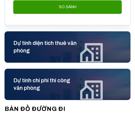
ưu nhằm đáp ứng đa dạng nhu cầu của doanh nghiệp. Thiết
SO SÁNH
kế mặt bằng vuông vức, ít cột chắn giúp tận dụng tối đa diện
tích sử dụng thực tế, đồng thời tạo điều kiện thuận lợi cho
việc bố trí nội thất và phân chia các khu vực chức năng theo
đặc thù hoạt động của từng đơn vị.
Dự tính diện tích thuê văn
Với diện tích khoảng 100m² mỗi sàn, doanh nghiệp có thể dễ
phòng
dàng thiết lập không gian làm việc mở, phòng họp, khu vực
tiếp khách, phòng quản lý hoặc các phòng ban chuyên môn
riêng biệt mà vẫn đảm bảo sự thông thoáng và tính kết nối
trong quá trình vận hành. Cách phân bổ diện tích hợp lý không
Dự tính chi phí thi công
chỉ giúp tối ưu công năng sử dụng mà còn mang đến môi
văn phòng
trường làm việc chuyên nghiệp, hiện đại và hiệu quả.
Đặc biệt, quy mô diện tích này phù hợp với nhiều mô hình
BẢN ĐỒ ĐƯỜNG ĐI
doanh nghiệp khác nhau, từ công ty khởi nghiệp, văn phòng
đại diện, doanh nghiệp vừa và nhỏ cho đến các đơn vị hoạt
động trong lĩnh vực công nghệ, truyền thông, tư vấn, tài
chính hoặc dịch vụ. Nhờ sự linh hoạt trong thiết kế và khả