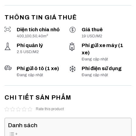
THÔNG TIN GIÁ THUÊ
Diện tích chia nhỏ
Giá thuê
2
400,100,50,40m
19 USD/M2
Phí quản lý
Phí gửi xe máy (1
2.5 USD/M2
xe)
Đang cập nhật
Phí gửi ô tô (1 xe)
Phí điện sử dụng
Đang cập nhật
Đang cập nhật
CHI TIẾT SẢN PHẨM
Rate this product
Danh sách