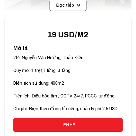
Đọc tiếp
Tòa nhà 252 Nguyễn Văn Hưởng.
19 USD/M2
Mô tả
252 Nguyễn Văn Hưởng, Thảo Điền
Quy mô: 1 trệt,1 lửng, 3 tầng
Diện tích sử dụng: 400m2
Tiện ích: Điều hòa âm , CCTV 24/7, PCCC tự động.
Chi phí: Điện theo đồng hồ riêng, quản lý phí 2,5 USD.
2. Quy mô và Kết cấu Tòa nhà.
LIÊN HỆ
Tòa nhà cung cấp tổng diện tích sử dụng khoảng 400m², với
diện tích mỗi sàn xấp xỉ 100m², được phân bổ linh hoạt và tối