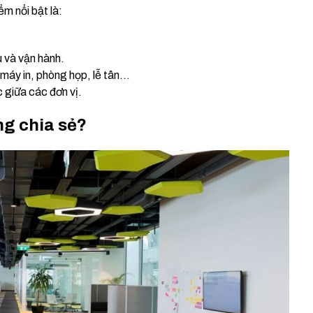
ểm nổi bật là:
u và vận hành.
, máy in, phòng họp, lễ tân…
c giữa các đơn vị.
ng chia sẻ?