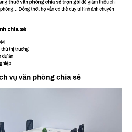
sang
thuê văn phòng chia sẻ trọn gói
để giảm thiểu chi
n phòng… Đồng thời, họ vẫn có thể duy trì hình ảnh chuyên
.
nh chia sẻ
HCM
thử thị trường
o dự án
nghiệp
dịch vụ văn phòng chia sẻ