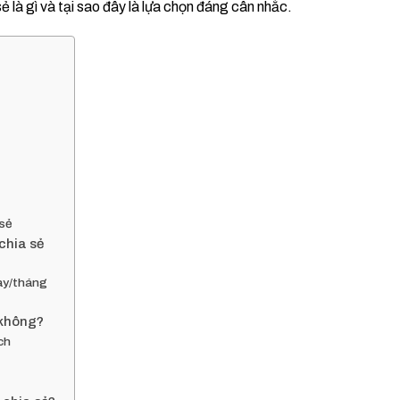
ẻ là gì và tại sao đây là lựa chọn đáng cân nhắc.
 sẻ
 chia sẻ
gày/tháng
 không?
ch