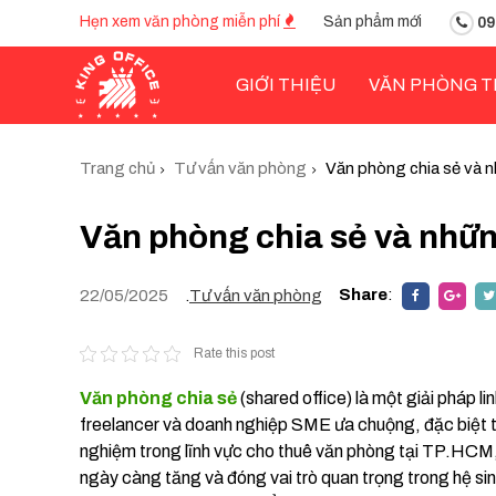
Hẹn xem văn phòng miễn phí
Sản phẩm mới
09
GIỚI THIỆU
VĂN PHÒNG T
Trang chủ
Tư vấn văn phòng
Văn phòng chia sẻ và n
Văn phòng chia sẻ và những
Share
:
22/05/2025
.
Tư vấn văn phòng
Rate this post
Văn phòng chia sẻ
(shared office) là một giải pháp li
freelancer và doanh nghiệp SME ưa chuộng, đặc biệt 
nghiệm trong lĩnh vực cho thuê văn phòng tại TP.HCM,
ngày càng tăng và đóng vai trò quan trọng trong hệ sinh