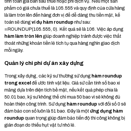
tính toán giá bán sau thuế hoặc phí dịch vụ. Nếu một sản
phẩm có giá chưa thuế là 105.555 và quy định của cửa hàng
là làm tròn lên đến hàng đơn vị để dễ dàng thu tiền mặt, kế
toán sẽ dùng
ví dụ hàm roundup
như sau:
=ROUNDUP(105.555, 0). Kết quả sẽ là 106. Việc áp dụng
hàm làm tròn lên
giúp doanh nghiệp tránh được việc thất
thoát những khoản tiền lẻ tích tụ qua hàng nghìn giao dịch
mỗi ngày.
Quản lý chi phí dự án xây dựng
Trong xây dựng, các kỹ sư thường sử dụng
hàm roundup
trong excel
để ước tính vật liệu. Giả sử cần tính số bao xi
măng dựa trên diện tích bề mặt, nếu kết quả phép chia là
50.01 bao, kỹ sư không thể chỉ mua 50 bao vì sẽ không đủ
hoàn thiện công trình. Sử dụng
hàm roundup
với đối số 0 sẽ
đảm bảo con số luôn là 51 bao. Đây là một
ứng dụng hàm
roundup
quan trọng giúp đảm bảo tiến độ thi công không bị
gián đoạn do thiếu hụt vật tư nhỏ lẻ.