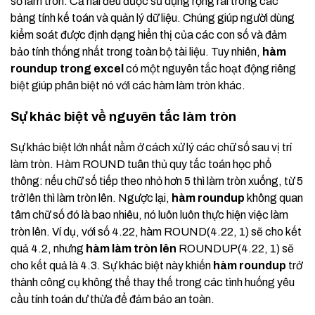
số làm tròn. Cả hai đều được sử dụng rộng rãi trong các
bảng tính kế toán và quản lý dữ liệu. Chúng giúp người dùng
kiểm soát được định dạng hiển thị của các con số và đảm
bảo tính thống nhất trong toàn bộ tài liệu. Tuy nhiên,
hàm
roundup trong excel
có một nguyên tắc hoạt động riêng
biệt giúp phân biệt nó với các hàm làm tròn khác.
Sự khác biệt về nguyên tắc làm tròn
Sự khác biệt lớn nhất nằm ở cách xử lý các chữ số sau vị trí
làm tròn. Hàm ROUND tuân thủ quy tắc toán học phổ
thông: nếu chữ số tiếp theo nhỏ hơn 5 thì làm tròn xuống, từ 5
trở lên thì làm tròn lên. Ngược lại,
hàm roundup
không quan
tâm chữ số đó là bao nhiêu, nó luôn luôn thực hiện việc làm
tròn lên. Ví dụ, với số 4.22, hàm ROUND(4.22, 1) sẽ cho kết
quả 4.2, nhưng
hàm làm tròn lên
ROUNDUP(4.22, 1) sẽ
cho kết quả là 4.3. Sự khác biệt này khiến
hàm roundup
trở
thành công cụ không thể thay thế trong các tình huống yêu
cầu tính toán dư thừa để đảm bảo an toàn.