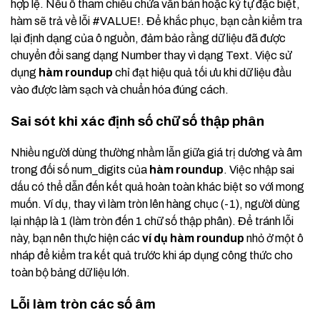
hợp lệ. Nếu ô tham chiếu chứa văn bản hoặc ký tự đặc biệt,
hàm sẽ trả về lỗi #VALUE!. Để khắc phục, bạn cần kiểm tra
lại định dạng của ô nguồn, đảm bảo rằng dữ liệu đã được
chuyển đổi sang dạng Number thay vì dạng Text. Việc sử
dụng
hàm roundup
chỉ đạt hiệu quả tối ưu khi dữ liệu đầu
vào được làm sạch và chuẩn hóa đúng cách.
Sai sót khi xác định số chữ số thập phân
Nhiều người dùng thường nhầm lẫn giữa giá trị dương và âm
trong đối số num_digits của
hàm roundup
. Việc nhập sai
dấu có thể dẫn đến kết quả hoàn toàn khác biệt so với mong
muốn. Ví dụ, thay vì làm tròn lên hàng chục (-1), người dùng
lại nhập là 1 (làm tròn đến 1 chữ số thập phân). Để tránh lỗi
này, bạn nên thực hiện các
ví dụ hàm roundup
nhỏ ở một ô
nháp để kiểm tra kết quả trước khi áp dụng công thức cho
toàn bộ bảng dữ liệu lớn.
Lỗi làm tròn các số âm