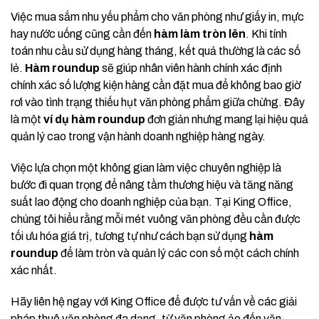
Việc mua sắm nhu yếu phẩm cho văn phòng như giấy in, mực
hay nước uống cũng cần đến
hàm làm tròn lên
. Khi tính
toán nhu cầu sử dụng hàng tháng, kết quả thường là các số
lẻ.
Hàm roundup
sẽ giúp nhân viên hành chính xác định
chính xác số lượng kiện hàng cần đặt mua để không bao giờ
rơi vào tình trạng thiếu hụt văn phòng phẩm giữa chừng. Đây
là một
ví dụ hàm roundup
đơn giản nhưng mang lại hiệu quả
quản lý cao trong vận hành doanh nghiệp hàng ngày.
Việc lựa chọn một không gian làm việc chuyên nghiệp là
bước đi quan trọng để nâng tầm thương hiệu và tăng năng
suất lao động cho doanh nghiệp của bạn. Tại King Office,
chúng tôi hiểu rằng mỗi mét vuông văn phòng đều cần được
tối ưu hóa giá trị, tương tự như cách bạn sử dụng
hàm
roundup
để làm tròn và quản lý các con số một cách chính
xác nhất.
Hãy liên hệ ngay với King Office để được tư vấn về các giải
pháp thuê văn phòng đa dạng, từ văn phòng ảo đến văn