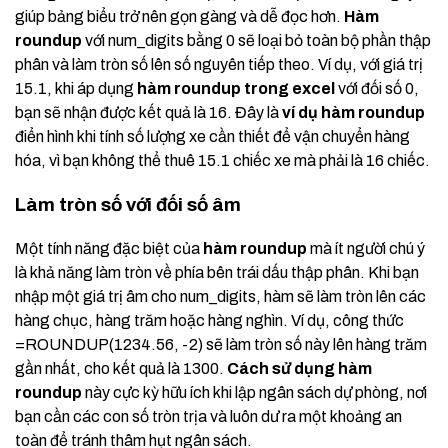
giúp bảng biểu trở nên gọn gàng và dễ đọc hơn.
Hàm
roundup
với num_digits bằng 0 sẽ loại bỏ toàn bộ phần thập
phân và làm tròn số lên số nguyên tiếp theo. Ví dụ, với giá trị
15.1, khi áp dụng
hàm roundup trong excel
với đối số 0,
bạn sẽ nhận được kết quả là 16. Đây là
ví dụ hàm roundup
điển hình khi tính số lượng xe cần thiết để vận chuyển hàng
hóa, vì bạn không thể thuê 15.1 chiếc xe mà phải là 16 chiếc.
Làm tròn số với đối số âm
Một tính năng đặc biệt của
hàm roundup
mà ít người chú ý
là khả năng làm tròn về phía bên trái dấu thập phân. Khi bạn
nhập một giá trị âm cho num_digits, hàm sẽ làm tròn lên các
hàng chục, hàng trăm hoặc hàng nghìn. Ví dụ, công thức
=ROUNDUP(1234.56, -2) sẽ làm tròn số này lên hàng trăm
gần nhất, cho kết quả là 1300.
Cách sử dụng hàm
roundup
này cực kỳ hữu ích khi lập ngân sách dự phòng, nơi
bạn cần các con số tròn trịa và luôn dư ra một khoảng an
toàn để tránh thâm hụt ngân sách.