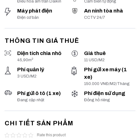
Điều hòa âm trần Daikin
Cảm biến tự động
Máy phát điện
An ninh tòa nhà
Điện cơ bản
CCTV 24/7
THÔNG TIN GIÁ THUÊ
Diện tích chia nhỏ
Giá thuê
2
45,90m
11 USD/M2
Phí quản lý
Phí gửi xe máy (1
3 USD/M2
xe)
150.000 VNĐ/M2/Tháng
Phí gửi ô tô (1 xe)
Phí điện sử dụng
Đang cập nhật
Đồng hồ riêng
CHI TIẾT SẢN PHẨM
Rate this product