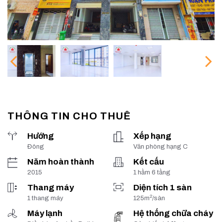
THÔNG TIN CHO THUÊ
Hướng
Xếp hạng
Đông
Văn phòng hạng C
Năm hoàn thành
Kết cấu
2015
1 hầm 6 tầng
Thang máy
Diện tích 1 sàn
2
1 thang máy
125m
/sàn
Máy lạnh
Hệ thống chữa cháy