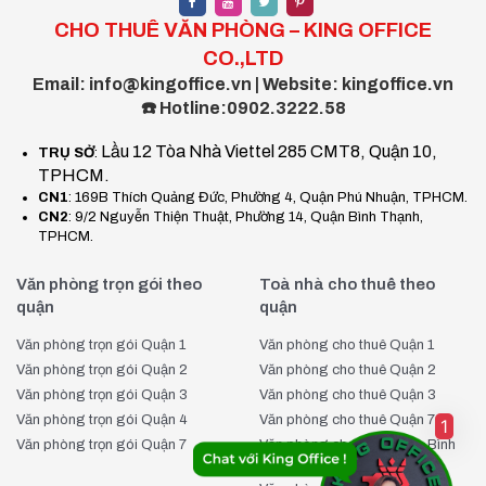
Quản lý hơn 2000 tòa nhà văn phòng
: Giúp bạn so
CHO THUÊ VĂN PHÒNG – KING OFFICE
sánh nhiều lựa chọn và tìm được văn phòng phù hợp nhất.
CO.,LTD
Báo giá nhanh & chuẩn chỉ trong 5 phút
: Giúp bạn
Email: info@kingoffice.vn | Website: kingoffice.vn
tiết kiệm thời gian tìm kiếm, quyết định nhanh chóng.
☎️ Hotline:0902.3222.58
Cập nhật giá thuê Vietdata Building liên tục mỗi
Lầu 12 Tòa Nhà Viettel 285 CMT8, Quận 10,
TRỤ SỞ
:
ngày
: Đảm bảo bạn luôn nhận được giá tốt nhất.
TPHCM.
Cam kết chính xác 100% theo báo giá
: Không phát
CN1
: 169B Thích Quảng Đức, Phường 4, Quận Phú Nhuận, TPHCM.
sinh chi phí ẩn, minh bạch tuyệt đối.
CN2
: 9/2 Nguyễn Thiện Thuật, Phường 14, Quận Bình Thạnh,
Hỗ trợ đưa đón khách xem văn phòng miễn phí
: Giúp
TPHCM.
bạn trải nghiệm thực tế trước khi quyết định thuê.
Văn phòng trọn gói theo
Toà nhà cho thuê theo
Tư vấn thành lập doanh nghiệp miễn phí
: Hỗ trợ bạn
quận
quận
các thủ tục pháp lý ban đầu một cách dễ dàng.
Tư vấn thiết kế văn phòng miễn phí
: Đảm bảo không
Văn phòng trọn gói Quận 1
Văn phòng cho thuê Quận 1
gian làm việc tối ưu, phù hợp với nhu cầu doanh nghiệp.
Văn phòng trọn gói Quận 2
Văn phòng cho thuê Quận 2
Văn phòng trọn gói Quận 3
Văn phòng cho thuê Quận 3
Với những lợi thế vượt trội, KingOffice cam kết mang đến giải
Văn phòng trọn gói Quận 4
Văn phòng cho thuê Quận 7
1
pháp văn phòng tối ưu nhất cho doanh nghiệp. Nếu bạn đang
Văn phòng trọn gói Quận 7
Văn phòng cho thuê Quận Bình
tìm kiếm văn phòng cho thuê tại Vietdata Building, hãy liên
Thạnh