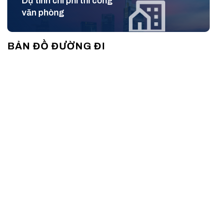
Dự tính chi phí thi công
trường làm việc chuyên nghiệp và năng động, dễ dàng kết
văn phòng
nối với cộng đồng doanh nghiệp tại TP.HCM.
Với lợi thế này, Vietdata Building không chỉ mang lại không
BẢN ĐỒ ĐƯỜNG ĐI
gian làm việc lý tưởng mà còn giúp các công ty khẳng định vị
thế thương hiệu trong mắt đối tác và khách hàng.