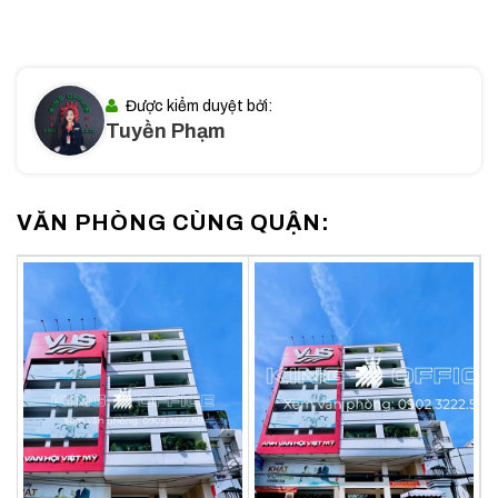
Mặt Sàn Tòa Nhà Vietdata Building Ung Văn Khiêm Quận
Bình Thạnh
II. Quy mô và thiết kế Vietdata Building Office
Được kiểm duyệt bởi:
Tuyền Phạm
Vietdata Building được xây dựng với tiêu chuẩn văn phòng
cao cấp, đáp ứng nhu cầu làm việc của doanh nghiệp hiện
đại.
VĂN PHÒNG CÙNG QUẬN:
Tổng thể quy mô
: Tòa nhà có kết cấu
1 hầm – 1 trệt –
5 tầng
, tổng diện tích sàn rộng rãi, đảm bảo không gian
làm việc linh hoạt.
Diện tích cho thuê đa dạng
: Văn phòng có các diện
tích từ
45m² – 90m²
, phù hợp với doanh nghiệp nhỏ, vừa
và các nhóm startup đang tìm kiếm một không gian làm
việc chuyên nghiệp với chi phí hợp lý.
Mặt tiền ốp kính cao cấp
: Giúp tận dụng tối đa ánh
sáng tự nhiên, tạo môi trường làm việc thông thoáng, tiết
kiệm điện năng.