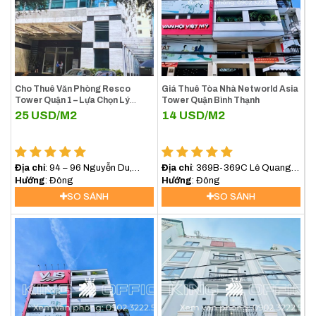
Với những trang thiết bị hiện đại và dịch vụ chất lượng,
Vietdata Building mang đến môi trường làm việc lý tưởng,
giúp doanh nghiệp hoạt động hiệu quả và chuyên nghiệp hơn.
Cho Thuê Văn Phòng Resco
Giá Thuê Tòa Nhà Networld Asia
Tower Quận 1 – Lựa Chọn Lý
Tower Quận Bình Thạnh
Tưởng Cho Doanh Nghiệp Tại
25
USD/M2
14
USD/M2
Trung Tâm TP.HCM
Địa chỉ
: 94 – 96 Nguyễn Du,
Địa chỉ
: 369B-369C Lê Quang
Phường Sài Gòn (Phường Bến
Hướng
: Đông
Định, Phường Bình Lợi Trung,
Hướng
: Đông
Nghé, Quận 1)
(Bình Thạnh) TP.HCM
SO SÁNH
SO SÁNH
Thang Máy Tòa Nhà Vietdata Building Ung Văn Khiêm Quận