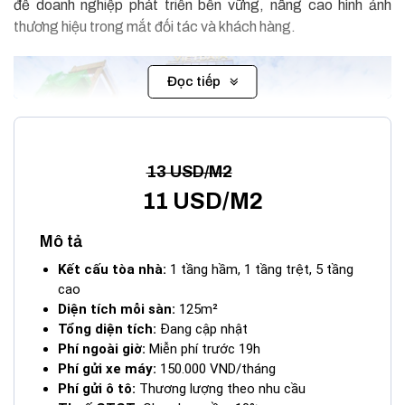
để doanh nghiệp phát triển bền vững, nâng cao hình ảnh
thương hiệu trong mắt đối tác và khách hàng.
Đọc tiếp
13 USD/M2
11 USD/M2
Mô tả
Kết cấu tòa nhà:
1 tầng hầm, 1 tầng trệt, 5 tầng
cao
Diện tích mỗi sàn:
125m²
Tổng diện tích:
Đang cập nhật
Tòa Nhà Vietdata Building Ung Văn Khiêm Quận Bình Thạnh
Phí ngoài giờ:
Miễn phí trước 19h
Phí gửi xe máy:
150.000 VND/tháng
I. Vị trí tòa nhà Vietdata Building –
232-234
Phí gửi ô tô:
Thương lượng theo nhu cầu
Ung Văn Khiêm, Phường 25, Quận Bình Thạnh