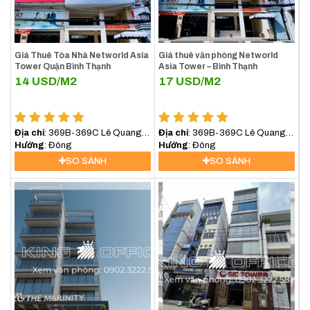
Giá Thuê Tòa Nhà Networld Asia
Giá thuê văn phòng Networld
Tower Quận Bình Thạnh
Asia Tower – Bình Thạnh
14
USD/M2
17
USD/M2
Địa chỉ
: 369B-369C Lê Quang
Địa chỉ
: 369B-369C Lê Quang
Định, Phường Bình Lợi Trung,
Hướng
: Đông
Định, Phường Bình lợi
Hướng
: Đông
(Bình Thạnh) TP.HCM
Trung,TP.HCM
SO SÁNH
SO SÁNH
Sảnh Thang Máy Tòa Nhà Dream Plex Building Điện Biên
Phủ Quận Bình Thạnh
III. Dịch vụ và trang thiết bị Dream Plex Bình
Thạnh
Một môi trường làm việc lý tưởng không chỉ cần vị trí thuận lợi