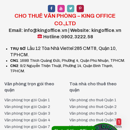
tuyệt đối.
Dịch vụ đưa đón khách đi xem văn phòng miễn phí:
CHO THUÊ VĂN PHÒNG – KING OFFICE
Giúp bạn thuận tiện hơn trong việc khảo sát thực tế và
CO.,LTD
đưa ra lựa chọn phù hợp.
Email: info@kingoffice.vn | Website: kingoffice.vn
Hỗ trợ tư vấn thành lập doanh nghiệp miễn phí:
Hotline:0902.3222.58
Đồng hành cùng doanh nghiệp từ những bước đầu khởi
nghiệp, giúp thủ tục pháp lý trở nên đơn giản hơn.
Lầu 12 Tòa Nhà Viettel 285 CMT8, Quận 10,
TRỤ SỞ
:
Tư vấn thiết kế văn phòng miễn phí:
Hỗ trợ doanh
TPHCM.
nghiệp xây dựng không gian làm việc chuyên nghiệp, tối
CN1
: 169B Thích Quảng Đức, Phường 4, Quận Phú Nhuận, TPHCM.
ưu hóa công năng sử dụng.
CN2
: 9/2 Nguyễn Thiện Thuật, Phường 14, Quận Bình Thạnh,
TPHCM.
Hỗ trợ chiến lược Digital Marketing miễn phí:
Định
hướng chiến lược quảng bá thương hiệu hiệu quả, giúp
Văn phòng trọn gói theo
Toà nhà cho thuê theo
doanh nghiệp nâng cao vị thế trên thị trường.
quận
quận
Với tất cả những lợi ích trên, KingOffice tự tin là đối tác đáng
Văn phòng trọn gói Quận 1
Văn phòng cho thuê Quận 1
tin cậy giúp bạn tìm kiếm văn phòng phù hợp nhất tại Dream
Văn phòng trọn gói Quận 2
Văn phòng cho thuê Quận 2
Plex Building. Hãy liên hệ ngay với KingOffice qua
Facebook
Văn phòng trọn gói Quận 3
Văn phòng cho thuê Quận 3
King Office
, Zalo hoặc Hotline 0902.3222.58 để được tư
Văn phòng trọn gói Quận 4
Văn phòng cho thuê Quận 7
1
Văn phòng trọn gói Quận 7
Văn phòng cho thuê Quận Bình
vấn và đặt lịch tham quan văn phòng ngay hôm nay!