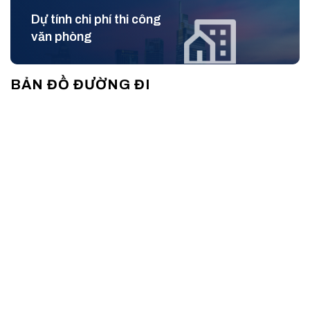
các dịch vụ hỗ trợ doanh nghiệp, tạo điều kiện thuận lợi để
Dự tính chi phí thi công
các công ty hoạt động và phát triển lâu dài.
văn phòng
BẢN ĐỒ ĐƯỜNG ĐI
Lễ Tân Tòa Nhà Dream Plex Building Điện Biên Phủ Quận
Bình Thạnh
II. Quy mô và thiết kế Dream Plex Building