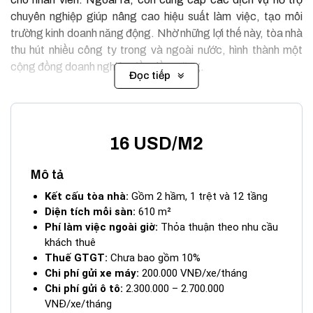
chuyên nghiệp giúp nâng cao hiệu suất làm việc, tạo môi
trường kinh doanh năng động. Nhờ những lợi thế này, tòa nhà
thu hút nhiều công ty trong và ngoài nước, hình thành một
cộng đồng doanh nghiệp đầy tiềm năng.
Đọc tiếp
16 USD/M2
Mô tả
Kết cấu tòa nhà:
Gồm 2 hầm, 1 trệt và 12 tầng
Diện tích mỗi sàn:
610 m²
Phí làm việc ngoài giờ:
Thỏa thuận theo nhu cầu
khách thuê
Thuế GTGT:
Chưa bao gồm 10%
Chi phí gửi xe máy:
200.000 VNĐ/xe/tháng
Chi phí gửi ô tô:
2.300.000 – 2.700.000
VNĐ/xe/tháng
Tòa Nhà Dream Plex Building Điện Biên Phủ Bình Thạnh