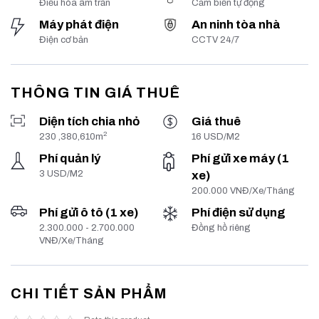
Điều hòa âm trần
Cảm biến tự động
Máy phát điện
An ninh tòa nhà
Điện cơ bản
CCTV 24/7
THÔNG TIN GIÁ THUÊ
Diện tích chia nhỏ
Giá thuê
2
230 ,380,610m
16 USD/M2
Phí quản lý
Phí gửi xe máy (1
3 USD/M2
xe)
200.000 VNĐ/Xe/Tháng
Phí gửi ô tô (1 xe)
Phí điện sử dụng
2.300.000 - 2.700.000
Đồng hồ riêng
VNĐ/Xe/Tháng
CHI TIẾT SẢN PHẨM