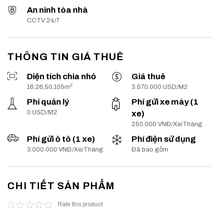
An ninh tòa nhà
CCTV 24/7
THÔNG TIN GIÁ THUÊ
Diện tích chia nhỏ
Giá thuê
2
16,26,50,105m
3.570.000 USD/M2
Phí quản lý
Phí gửi xe máy (1
0 USD/M2
xe)
250.000 VNĐ/Xe/Tháng
Phí gửi ô tô (1 xe)
Phí điện sử dụng
3.000.000 VNĐ/Xe/Tháng
Đã bao gồm
CHI TIẾT SẢN PHẨM
Rate this product