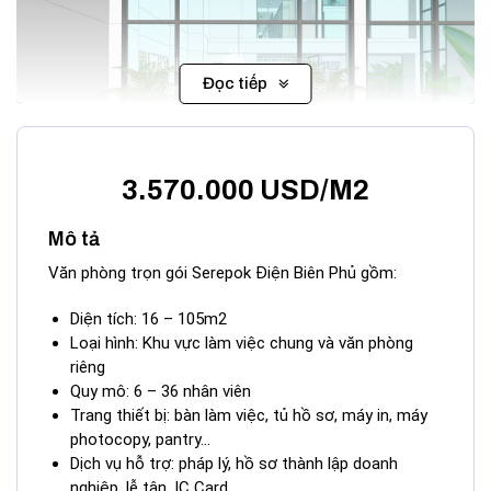
Đọc tiếp
3.570.000 USD/M2
Sàn văn phòng Serepok Điện Biên Phủ Quận 3
Mô tả
Tòa nhà
văn phòng Serepok Điện Biên Phủ
mang trong
Văn phòng trọn gói Serepok Điện Biên Phủ gồm:
mình sứ mệnh tái định nghĩa không gian làm việc truyền
thống. Thay vì phải ký kết những hợp đồng thuê dài hạn với
Diện tích: 16 – 105m2
diện tích thô tốn kém, các doanh nghiệp khi đến với Serepok
Loại hình: Khu vực làm việc chung và văn phòng
có thể linh hoạt điều chỉnh quy mô nhân sự của mình một
riêng
cách dễ dàng. Tòa nhà được đầu tư bài bản từ hệ thống
Quy mô: 6 – 36 nhân viên
thang máy tốc độ cao, hệ thống điều hòa trung tâm đến hệ
Trang thiết bị: bàn làm việc, tủ hồ sơ, máy in, máy
thống an ninh 24/7, đảm bảo một môi trường làm việc an
photocopy, pantry…
toàn và hiệu quả nhất.
Dịch vụ hỗ trợ: pháp lý, hồ sơ thành lập doanh
nghiệp, lễ tân, IC Card…