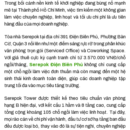
Trong bối cảnh nền kinh tế khởi nghiệp đang bùng nổ mạnh
mẽ tại Thành phố Hồ Chí Minh, việc tìm kiếm một không gian
làm việc chuyên nghiệp, linh hoạt và tối ưu chi phí là ưu tiên
hàng đầu của mọi doanh nghiệp.
Tòa nhà Serepok tại địa chỉ 391 Điện Biên Phủ, Phường Bàn
Cờ, Quận 3 nổi lên như một điểm sáng rực rỡ trong phân khúc
văn phòng trọn gói (Serviced Office) và Coworking Space.
Với giá thuê cực kỳ cạnh tranh chỉ từ 3.570.000 VNĐ/chỗ
ngồi/tháng,
Serepok Điện Biên Phủ
không chỉ cung cấp
một chỗ ngồi làm việc đơn thuần mà còn mang đến một hệ
sinh thái kinh doanh toàn diện, giúp các doanh nghiệp tập
trung tối đa vào mục tiêu tăng trưởng.
Serepok Tower được thiết kế theo tiêu chuẩn văn phòng
hạng B hiện đại, với kết cấu 1 hầm và 8 tầng cao, cung cấp
tổng cộng khoảng 105 chỗ ngồi làm việc linh hoạt. Tại đây,
mọi rào cản về chi phí vận hành, đầu tư cơ sở hạ tầng ban đầu
đều được loại bỏ, thay vào đó là sự tiện nghi, chuyên nghiệp