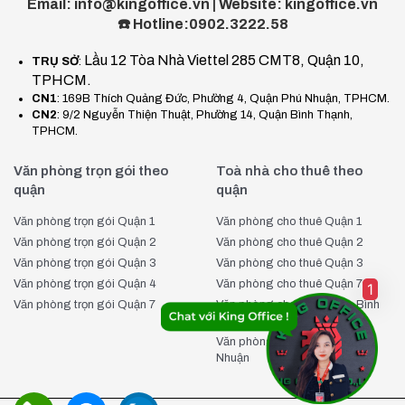
Email: info@kingoffice.vn | Website: kingoffice.vn
Serepok kết hợp cùng dịch vụ chuyên nghiệp của King
☎️ Hotline:0902.3222.58
Office, chúng tôi tin rằng đây chính là thời điểm vàng để quý
Lầu 12 Tòa Nhà Viettel 285 CMT8, Quận 10,
TRỤ SỞ
:
doanh nghiệp quyết định đặt văn phòng tại
Serepok Điện
TPHCM.
Biên Phủ Quận 3
. Đừng để lỡ cơ hội sở hữu một không gian
CN1
: 169B Thích Quảng Đức, Phường 4, Quận Phú Nhuận, TPHCM.
làm việc chuyên nghiệp, giúp nâng tầm đẳng cấp thương
CN2
: 9/2 Nguyễn Thiện Thuật, Phường 14, Quận Bình Thạnh,
hiệu của bạn ngay hôm nay.Tại sao nên thuê văn phòng
TPHCM.
Serepok Building Bình Thạnh tại KingOffice?
King Office
là
Văn phòng trọn gói theo
Toà nhà cho thuê theo
đơn vị
cho thuê văn phòng
uy tín và chuyên nghiệp, quản lý
quận
quận
hơn 2000 tòa nhà văn phòng trên toàn quốc. Khi thuê văn
phòng Hometalk Office Building Bình Thạnh qua King Office,
Văn phòng trọn gói Quận 1
Văn phòng cho thuê Quận 1
bạn sẽ được hưởng những lợi ích vượt trội sau:
Văn phòng trọn gói Quận 2
Văn phòng cho thuê Quận 2
Văn phòng trọn gói Quận 3
Văn phòng cho thuê Quận 3
Quản lý hơn 2000 tòa nhà văn phòng
: Đảm bảo bạn
Văn phòng trọn gói Quận 4
Văn phòng cho thuê Quận 7
1
tìm được không gian làm việc phù hợp nhanh chóng và dễ
Văn phòng trọn gói Quận 7
Văn phòng cho thuê Quận Bình
dàng.
Thạnh
Văn phòng cho thuê Quận Phú
Báo giá nhanh chuẩn xác trong 5 phút
: Tiết kiệm
Nhuận
thời gian của bạn với thông tin giá cả chính xác và kịp thời.
Cập nhật giá thuê văn phòng liên tục mỗi ngày
: