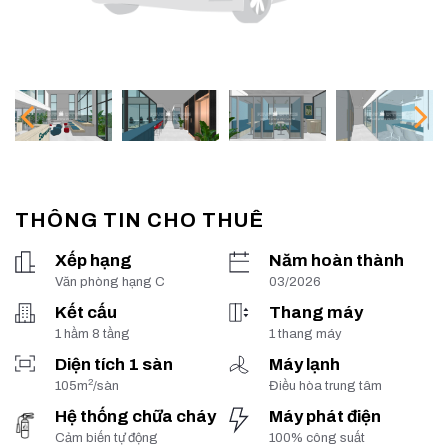
THÔNG TIN CHO THUÊ
Xếp hạng
Năm hoàn thành
Văn phòng hạng C
03/2026
Kết cấu
Thang máy
1 hầm 8 tầng
1 thang máy
Diện tích 1 sàn
Máy lạnh
2
105m
/sàn
Điều hòa trung tâm
Hệ thống chữa cháy
Máy phát điện
Cảm biến tự động
100% công suất