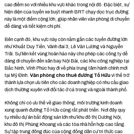
cao điểm so với nhiều khu vực khác trong nội đô. Đặc biệt, sự
hiện diện của tuyến xe buýt nhanh BRT chạy dọc trục đường
này là một điểm cộng lớn, giúp nhân viên văn phòng di chuyển
dễ dàng và tiết kiệm chi phí.
Bên cạnh đó, khu vực này còn nằm gần các tuyến đường lớn
như Khuất Duy Tiến, Vành đai 3, Lê Văn Lương và Nguyễn
Trãi. Sự liên kết vùng hoàn hảo này cho phép các công ty dễ
dàng di chuyển đến sân bay Nội Bài, các khu công nghiệp tại
Bắc Ninh, Vĩnh Phúc hay đi về phía trung tâm hành chính mới
tại Mỹ Đình.
Văn phòng cho thuê đường Tố Hữu
vì thế trở
thành lựa chọn ưu tiên cho các doanh nghiệp có nhu cầu giao
dịch thường xuyên với đối tác ở cả trong và ngoài thành phố.
Không chỉ có ưu thế về giao thông, môi trường kinh doanh
xung quanh đường Tố Hữu cũng rất phát triển. Nơi đây quy
tụ nhiều dự án bất động sản lớn như khu đô thị Dương Nội,
khu đô thị Phùng Khoang và các tòa nhà hỗn hợp cao tầng.
Sự tập trung đông đúc của cộng đồng dân cư tri thức cao