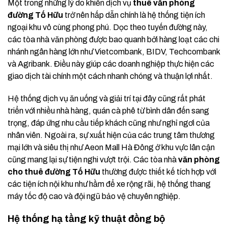
Một trong những lý do khiến dịch vụ
thuê văn phòng
đường Tố Hữu
trở nên hấp dẫn chính là hệ thống tiện ích
ngoại khu vô cùng phong phú. Dọc theo tuyến đường này,
các tòa nhà văn phòng được bao quanh bởi hàng loạt các chi
nhánh ngân hàng lớn như Vietcombank, BIDV, Techcombank
và Agribank. Điều này giúp các doanh nghiệp thực hiện các
giao dịch tài chính một cách nhanh chóng và thuận lợi nhất.
Hệ thống dịch vụ ăn uống và giải trí tại đây cũng rất phát
triển với nhiều nhà hàng, quán cà phê từ bình dân đến sang
trọng, đáp ứng nhu cầu tiếp khách cũng như nghỉ ngơi của
nhân viên. Ngoài ra, sự xuất hiện của các trung tâm thương
mại lớn và siêu thị như Aeon Mall Hà Đông ở khu vực lân cận
cũng mang lại sự tiện nghi vượt trội. Các tòa nhà
văn phòng
cho thuê đường Tố Hữu
thường được thiết kế tích hợp với
các tiện ích nội khu như hầm để xe rộng rãi, hệ thống thang
máy tốc độ cao và đội ngũ bảo vệ chuyên nghiệp.
Hệ thống hạ tầng kỹ thuật đồng bộ