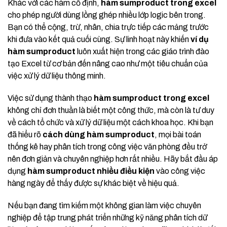
Khác với các hàm cố định,
hàm sumproduct trong excel
cho phép người dùng lồng ghép nhiều lớp logic bên trong.
Bạn có thể cộng, trừ, nhân, chia trực tiếp các mảng trước
khi đưa vào kết quả cuối cùng. Sự linh hoạt này khiến
ví dụ
hàm sumproduct
luôn xuất hiện trong các giáo trình đào
tạo Excel từ cơ bản đến nâng cao như một tiêu chuẩn của
việc xử lý dữ liệu thông minh.
Việc sử dụng thành thạo
hàm sumproduct trong excel
không chỉ đơn thuần là biết một công thức, mà còn là tư duy
về cách tổ chức và xử lý dữ liệu một cách khoa học. Khi bạn
đã hiểu rõ
cách dùng hàm sumproduct
, mọi bài toán
thống kê hay phân tích trong công việc văn phòng đều trở
nên đơn giản và chuyên nghiệp hơn rất nhiều. Hãy bắt đầu áp
dụng
hàm sumproduct nhiều điều kiện
vào công việc
hàng ngày để thấy được sự khác biệt về hiệu quả.
Nếu bạn đang tìm kiếm một không gian làm việc chuyên
nghiệp để tập trung phát triển những kỹ năng phân tích dữ