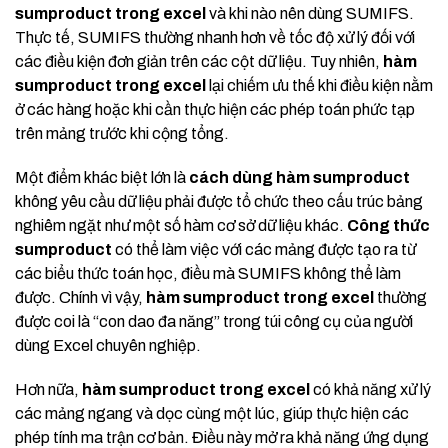
sumproduct trong excel
và khi nào nên dùng SUMIFS.
Thực tế, SUMIFS thường nhanh hơn về tốc độ xử lý đối với
các điều kiện đơn giản trên các cột dữ liệu. Tuy nhiên,
hàm
sumproduct trong excel
lại chiếm ưu thế khi điều kiện nằm
ở các hàng hoặc khi cần thực hiện các phép toán phức tạp
trên mảng trước khi cộng tổng.
Một điểm khác biệt lớn là
cách dùng hàm sumproduct
không yêu cầu dữ liệu phải được tổ chức theo cấu trúc bảng
nghiêm ngặt như một số hàm cơ sở dữ liệu khác.
Công thức
sumproduct
có thể làm việc với các mảng được tạo ra từ
các biểu thức toán học, điều mà SUMIFS không thể làm
được. Chính vì vậy,
hàm sumproduct trong excel
thường
được coi là “con dao đa năng” trong túi công cụ của người
dùng Excel chuyên nghiệp.
Hơn nữa,
hàm sumproduct trong excel
có khả năng xử lý
các mảng ngang và dọc cùng một lúc, giúp thực hiện các
phép tính ma trận cơ bản. Điều này mở ra khả năng ứng dụng