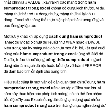
nhất chính là #VALUE!, xảy ra khi các mảng trong
hàm
sumproduct trong excel
không có cùng kích thước. Ví dụ,
mảng thứ nhất có 10 dòng nhưng mảng thứ hai lại có 11
dòng, Excel sẽ không thể thực hiện phép nhân tương ứng và
báo lỗi ngay lập tức.
Một lưu ý khác khi áp dụng
cách dùng hàm sumproduct
là việc xử lý các ô chứa dữ liệu lỗi như #N/A hoặc #DIV/0!.
Nếu trong bất kỳ mảng nào có chứa một ô bị lỗi, kết quả cuối
cùng của
hàm sumproduct trong excel
cũng sẽ là lỗi đó.
Do đó, trước khi sử dụng
công thức sumproduct
, người
dùng nên làm sạch dữ liệu hoặc kết hợp với hàm IFERROR
để đảm bảo tính ổn định cho bảng tính.
Hiệu suất cũng là một vấn đề cần quan tâm khi sử dụng
hàm
sumproduct trong excel
trên các tệp dữ liệu cực lớn. Vì
hàm này thực hiện các phép tính mảng, nó có thể làm chậm
tốc độ xử lý của Excel nếu người dùng lạm dụng quá nhiều
hàm sumproduct nâng cao
trên hàng chục nghìn dòng dữ