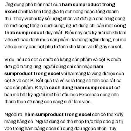
Ứng dụng phổ biến nhất của
hàm sumproduct trong
excel
chính là tính tổng giá trị đơn hàng hoặc tổng doanh
thu. Thay vì phải lấy số lượng nhân với đơn giá cho từng dòng
rồi mới cộng tổng ở dưới cùng, người dùng chỉ cần một
công
thức sumproduct
duy nhất. Điều này cực kỳ hữu ích khi làm
việc với các danh mục sản phẩm dài hàng nghìn dòng, nơi mà
việc quản lý các cột phụ trở nên khó khăn và dễ gây sai sót.
Ví dụ, nếu có cột A chứa số lượng sản phẩm và cột B chứa
đơn giá tương ứng, người dùng chỉ cần nhập
hàm
sumproduct trong excel
với hai mảng là vùng dữ liệu của
cột A và cột B. Kết quả trả về sẽ là tổng số tiền của tất cả
các sản phẩm. Đây là
cách dùng hàm sumproduct
cơ
bản mà bất kỳ người mới bắt đầu học Excel nào cũng nên
thành thạo để nâng cao năng suất làm việc.
Ngoài ra,
hàm sumproduct trong excel
còn có thể xử lý
mảng hằng số. Người dùng có thể nhập trực tiếp các giá trị
vào trong hàm bằng cách sử dụng dấu ngoặc nhọn. Tuy