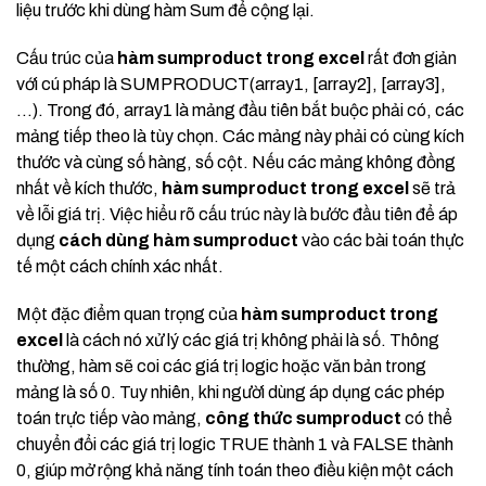
liệu trước khi dùng hàm Sum để cộng lại.
Cấu trúc của
hàm sumproduct trong excel
rất đơn giản
với cú pháp là SUMPRODUCT(array1, [array2], [array3],
…). Trong đó, array1 là mảng đầu tiên bắt buộc phải có, các
mảng tiếp theo là tùy chọn. Các mảng này phải có cùng kích
thước và cùng số hàng, số cột. Nếu các mảng không đồng
nhất về kích thước,
hàm sumproduct trong excel
sẽ trả
về lỗi giá trị. Việc hiểu rõ cấu trúc này là bước đầu tiên để áp
dụng
cách dùng hàm sumproduct
vào các bài toán thực
tế một cách chính xác nhất.
Một đặc điểm quan trọng của
hàm sumproduct trong
excel
là cách nó xử lý các giá trị không phải là số. Thông
thường, hàm sẽ coi các giá trị logic hoặc văn bản trong
mảng là số 0. Tuy nhiên, khi người dùng áp dụng các phép
toán trực tiếp vào mảng,
công thức sumproduct
có thể
chuyển đổi các giá trị logic TRUE thành 1 và FALSE thành
0, giúp mở rộng khả năng tính toán theo điều kiện một cách