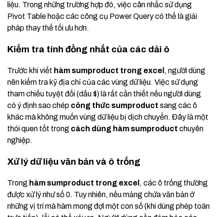
liệu. Trong những trường hợp đó, việc cân nhắc sử dụng
Pivot Table hoặc các công cụ Power Query có thể là giải
pháp thay thế tối ưu hơn.
Kiểm tra tính đồng nhất của các dải ô
Trước khi viết
hàm sumproduct trong excel
, người dùng
nên kiểm tra kỹ địa chỉ của các vùng dữ liệu. Việc sử dụng
tham chiếu tuyệt đối (dấu $) là rất cần thiết nếu người dùng
có ý định sao chép
công thức sumproduct
sang các ô
khác mà không muốn vùng dữ liệu bị dịch chuyển. Đây là một
thói quen tốt trong
cách dùng hàm sumproduct
chuyên
nghiệp.
Xử lý dữ liệu văn bản và ô trống
Trong
hàm sumproduct trong excel
, các ô trống thường
được xử lý như số 0. Tuy nhiên, nếu mảng chứa văn bản ở
những vị trí mà hàm mong đợi một con số (khi dùng phép toán