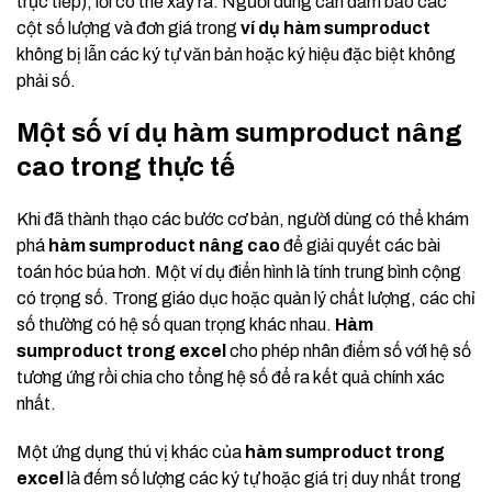
trực tiếp), lỗi có thể xảy ra. Người dùng cần đảm bảo các
cột số lượng và đơn giá trong
ví dụ hàm sumproduct
không bị lẫn các ký tự văn bản hoặc ký hiệu đặc biệt không
phải số.
Một số ví dụ hàm sumproduct nâng
cao trong thực tế
Khi đã thành thạo các bước cơ bản, người dùng có thể khám
phá
hàm sumproduct nâng cao
để giải quyết các bài
toán hóc búa hơn. Một ví dụ điển hình là tính trung bình cộng
có trọng số. Trong giáo dục hoặc quản lý chất lượng, các chỉ
số thường có hệ số quan trọng khác nhau.
Hàm
sumproduct trong excel
cho phép nhân điểm số với hệ số
tương ứng rồi chia cho tổng hệ số để ra kết quả chính xác
nhất.
Một ứng dụng thú vị khác của
hàm sumproduct trong
excel
là đếm số lượng các ký tự hoặc giá trị duy nhất trong