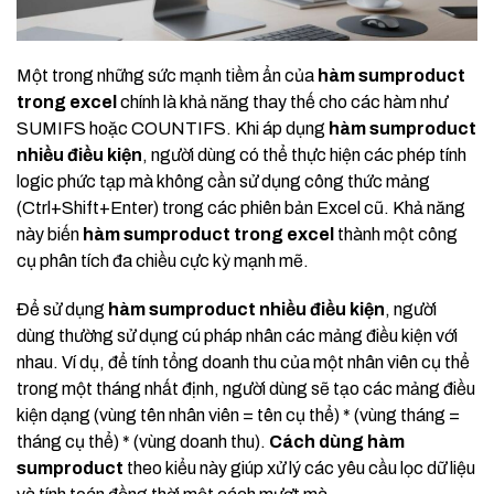
Một trong những sức mạnh tiềm ẩn của
hàm sumproduct
trong excel
chính là khả năng thay thế cho các hàm như
SUMIFS hoặc COUNTIFS. Khi áp dụng
hàm sumproduct
nhiều điều kiện
, người dùng có thể thực hiện các phép tính
logic phức tạp mà không cần sử dụng công thức mảng
(Ctrl+Shift+Enter) trong các phiên bản Excel cũ. Khả năng
này biến
hàm sumproduct trong excel
thành một công
cụ phân tích đa chiều cực kỳ mạnh mẽ.
Để sử dụng
hàm sumproduct nhiều điều kiện
, người
dùng thường sử dụng cú pháp nhân các mảng điều kiện với
nhau. Ví dụ, để tính tổng doanh thu của một nhân viên cụ thể
trong một tháng nhất định, người dùng sẽ tạo các mảng điều
kiện dạng (vùng tên nhân viên = tên cụ thể) * (vùng tháng =
tháng cụ thể) * (vùng doanh thu).
Cách dùng hàm
sumproduct
theo kiểu này giúp xử lý các yêu cầu lọc dữ liệu