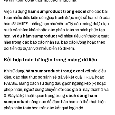
và tính toán đồng thời một cách mượt mà.
Việc sử dụng
hàm sumproduct trong excel
cho các bài
toán nhiều điều kiện còn giúp tránh được một số hạn chế của
hàm SUMIFS, chẳng hạn như việc xử lý các mảng được tạo
ra từ các hàm khác hoặc các phép toán so sánh phức tạp
hơn.
Ví dụ hàm sumproduct
với nhiều tiêu chí thường xuất
hiện trong các báo cáo nhân sự, báo cáo lương hoặc theo
dõi tiến độ dự án với nhiều biến số đi kèm.
Kết hợp toán tử logic trong mảng dữ liệu
Khi sử dụng
hàm sumproduct trong excel
với các điều
kiện, các biểu thức so sánh sẽ trả về kết quả TRUE hoặc
FALSE. Bằng cách sử dụng dấu gạch ngang kép (–) hoặc
phép nhân, người dùng chuyển đổi các giá trị này thành 1 và
0. Đây là kỹ thuật quan trọng trong
cách dùng hàm
sumproduct
nâng cao để đảm bảo hàm có thể thực hiện
phép nhân toán học trên các kết quả logic đó.