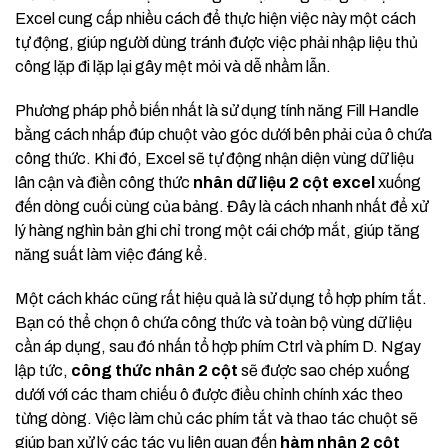
Excel cung cấp nhiều cách để thực hiện việc này một cách
tự động, giúp người dùng tránh được việc phải nhập liệu thủ
công lặp đi lặp lại gây mệt mỏi và dễ nhầm lẫn.
Phương pháp phổ biến nhất là sử dụng tính năng Fill Handle
bằng cách nhấp đúp chuột vào góc dưới bên phải của ô chứa
công thức. Khi đó, Excel sẽ tự động nhận diện vùng dữ liệu
lân cận và điền công thức
nhân dữ liệu 2 cột excel
xuống
đến dòng cuối cùng của bảng. Đây là cách nhanh nhất để xử
lý hàng nghìn bản ghi chỉ trong một cái chớp mắt, giúp tăng
năng suất làm việc đáng kể.
Một cách khác cũng rất hiệu quả là sử dụng tổ hợp phím tắt.
Bạn có thể chọn ô chứa công thức và toàn bộ vùng dữ liệu
cần áp dụng, sau đó nhấn tổ hợp phím Ctrl và phím D. Ngay
lập tức,
công thức nhân 2 cột
sẽ được sao chép xuống
dưới với các tham chiếu ô được điều chỉnh chính xác theo
từng dòng. Việc làm chủ các phím tắt và thao tác chuột sẽ
giúp bạn xử lý các tác vụ liên quan đến
hàm nhân 2 cột