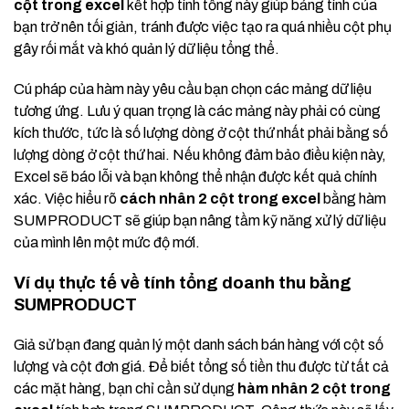
cột trong excel
kết hợp tính tổng này giúp bảng tính của
bạn trở nên tối giản, tránh được việc tạo ra quá nhiều cột phụ
gây rối mắt và khó quản lý dữ liệu tổng thể.
Cú pháp của hàm này yêu cầu bạn chọn các mảng dữ liệu
tương ứng. Lưu ý quan trọng là các mảng này phải có cùng
kích thước, tức là số lượng dòng ở cột thứ nhất phải bằng số
lượng dòng ở cột thứ hai. Nếu không đảm bảo điều kiện này,
Excel sẽ báo lỗi và bạn không thể nhận được kết quả chính
xác. Việc hiểu rõ
cách nhân 2 cột trong excel
bằng hàm
SUMPRODUCT sẽ giúp bạn nâng tầm kỹ năng xử lý dữ liệu
của mình lên một mức độ mới.
Ví dụ thực tế về tính tổng doanh thu bằng
SUMPRODUCT
Giả sử bạn đang quản lý một danh sách bán hàng với cột số
lượng và cột đơn giá. Để biết tổng số tiền thu được từ tất cả
các mặt hàng, bạn chỉ cần sử dụng
hàm nhân 2 cột trong