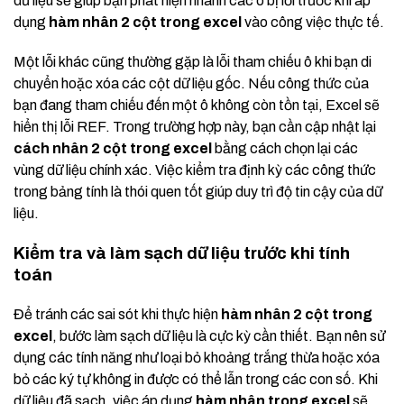
dữ liệu sẽ giúp bạn phát hiện nhanh các ô bị lỗi trước khi áp
dụng
hàm nhân 2 cột trong excel
vào công việc thực tế.
Một lỗi khác cũng thường gặp là lỗi tham chiếu ô khi bạn di
chuyển hoặc xóa các cột dữ liệu gốc. Nếu công thức của
bạn đang tham chiếu đến một ô không còn tồn tại, Excel sẽ
hiển thị lỗi REF. Trong trường hợp này, bạn cần cập nhật lại
cách nhân 2 cột trong excel
bằng cách chọn lại các
vùng dữ liệu chính xác. Việc kiểm tra định kỳ các công thức
trong bảng tính là thói quen tốt giúp duy trì độ tin cậy của dữ
liệu.
Kiểm tra và làm sạch dữ liệu trước khi tính
toán
Để tránh các sai sót khi thực hiện
hàm nhân 2 cột trong
excel
, bước làm sạch dữ liệu là cực kỳ cần thiết. Bạn nên sử
dụng các tính năng như loại bỏ khoảng trắng thừa hoặc xóa
bỏ các ký tự không in được có thể lẫn trong các con số. Khi
dữ liệu đã sạch, việc áp dụng
hàm nhân trong excel
sẽ