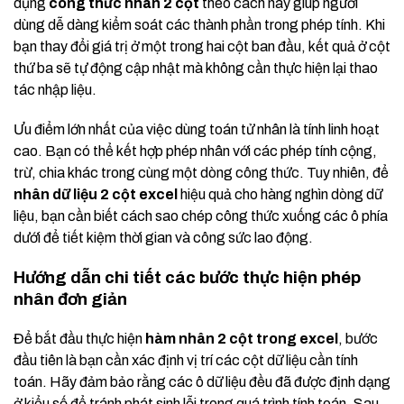
dụng
công thức nhân 2 cột
theo cách này giúp người
dùng dễ dàng kiểm soát các thành phần trong phép tính. Khi
bạn thay đổi giá trị ở một trong hai cột ban đầu, kết quả ở cột
thứ ba sẽ tự động cập nhật mà không cần thực hiện lại thao
tác nhập liệu.
Ưu điểm lớn nhất của việc dùng toán tử nhân là tính linh hoạt
cao. Bạn có thể kết hợp phép nhân với các phép tính cộng,
trừ, chia khác trong cùng một dòng công thức. Tuy nhiên, để
nhân dữ liệu 2 cột excel
hiệu quả cho hàng nghìn dòng dữ
liệu, bạn cần biết cách sao chép công thức xuống các ô phía
dưới để tiết kiệm thời gian và công sức lao động.
Hướng dẫn chi tiết các bước thực hiện phép
nhân đơn giản
Để bắt đầu thực hiện
hàm nhân 2 cột trong excel
, bước
đầu tiên là bạn cần xác định vị trí các cột dữ liệu cần tính
toán. Hãy đảm bảo rằng các ô dữ liệu đều đã được định dạng
ở kiểu số để tránh phát sinh lỗi trong quá trình tính toán. Sau