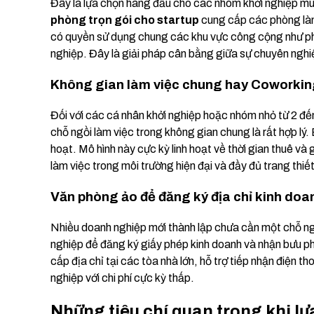
Đây là lựa chọn hàng đầu cho các nhóm khởi nghiệp muố
phòng trọn gói cho startup
cung cấp các phòng làm 
có quyền sử dụng chung các khu vực công cộng như phò
nghiệp. Đây là giải pháp cân bằng giữa sự chuyên nghiệ
Không gian làm việc chung hay Coworki
Đối với các cá nhân khởi nghiệp hoặc nhóm nhỏ từ 2 đế
chỗ ngồi làm việc trong không gian chung là rất hợp lý. 
hoạt. Mô hình này cực kỳ linh hoạt về thời gian thuê và
làm việc trong môi trường hiện đại và đầy đủ trang thiế
Văn phòng ảo để đăng ký địa chỉ kinh doa
Nhiều doanh nghiệp mới thành lập chưa cần một chỗ ng
nghiệp để đăng ký giấy phép kinh doanh và nhận bưu 
cấp địa chỉ tại các tòa nhà lớn, hỗ trợ tiếp nhận điện th
nghiệp với chi phí cực kỳ thấp.
Những tiêu chí quan trọng khi l