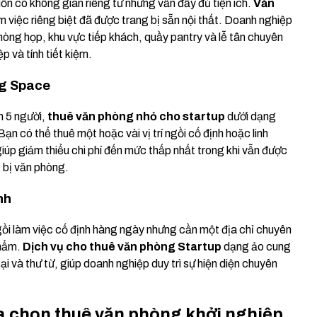
n có không gian riêng tư nhưng vẫn đầy đủ tiện ích.
Văn
việc riêng biệt đã được trang bị sẵn nội thất. Doanh nghiệp
ng họp, khu vực tiếp khách, quầy pantry và lễ tân chuyên
p và tính tiết kiệm.
ng Space
n 5 người,
thuê văn phòng nhỏ cho startup
dưới dạng
Bạn có thể thuê một hoặc vài vị trí ngồi cố định hoặc linh
 giúp giảm thiểu chi phí đến mức thấp nhất trong khi vẫn được
t bị văn phòng.
nh
ồi làm việc cố định hàng ngày nhưng cần một địa chỉ chuyên
phẩm.
Dịch vụ cho thuê văn phòng Startup
dạng ảo cung
oại và thư từ, giúp doanh nghiệp duy trì sự hiện diện chuyên
ựa chọn thuê văn phòng khởi nghiệp