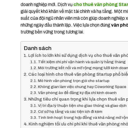
doanh nghiệp mới. Dịch vụ
cho thuê văn phòng Sta
giải quyết khó khăn về mặt tài chính và hạ tầng. Một 
suất của đội ngũ nhân viên mà còn giúp doanh nghiệp x
những ngày đầu thành lập. Việc lựa chọn đúng
văn ph
trưởng bền vững trong tương lai.
Danh sách
Lợi ích to lớn khi sử dụng dịch vụ cho thuê văn p
Tiết kiệm chi phí vận hành và quản lý hằng tháng
Môi trường kết nối và mở rộng mạng lưới kinh doa
Các loại hình cho thuê văn phòng Startup phổ biế
Mô hình văn phòng trọn gói cho startup
Không gian làm việc chung hay Coworking Space
Văn phòng ảo để đăng ký địa chỉ kinh doanh
Những tiêu chí quan trọng khi lựa chọn thuê văn
Vị trí địa lý thuận tiện cho giao thông và giao dịch
Cơ sở hạ tầng và các tiện ích đi kèm
Tính linh hoạt trong hợp đồng và khả năng mở rộ
Kinh nghiệm tối ưu chi phí khi thuê văn phòng nh