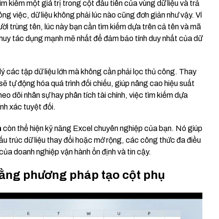
iếm một giá trị trong cột đầu tiên của vùng dữ liệu và trả
ng việc, dữ liệu không phải lúc nào cũng đơn giản như vậy. Ví
ời trùng tên, lúc này bạn cần tìm kiếm dựa trên cả tên và mã
huy tác dụng mạnh mẽ nhất để đảm bảo tính duy nhất của dữ
lý các tập dữ liệu lớn mà không cần phải lọc thủ công. Thay
sẽ tự động hóa quá trình đối chiếu, giúp nâng cao hiệu suất
heo dõi nhân sự hay phân tích tài chính, việc tìm kiếm dựa
ính xác tuyệt đối.
n
còn thể hiện kỹ năng Excel chuyên nghiệp của bạn. Nó giúp
cấu trúc dữ liệu thay đổi hoặc mở rộng, các công thức đa điều
của doanh nghiệp vận hành ổn định và tin cậy.
bằng phương pháp tạo cột phụ