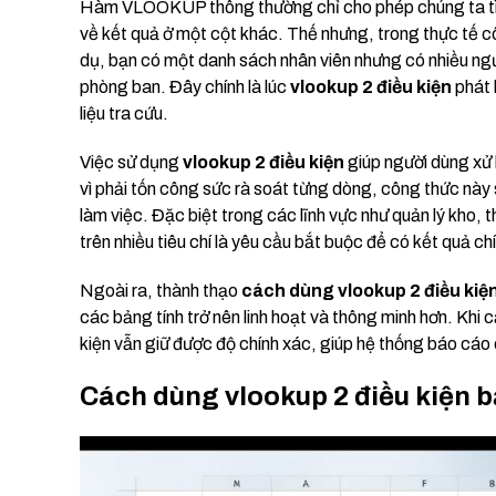
Hàm VLOOKUP thông thường chỉ cho phép chúng ta tìm k
về kết quả ở một cột khác. Thế nhưng, trong thực tế cô
dụ, bạn có một danh sách nhân viên nhưng có nhiều ngư
phòng ban. Đây chính là lúc
vlookup 2 điều kiện
phát 
liệu tra cứu.
Việc sử dụng
vlookup 2 điều kiện
giúp người dùng xử 
vì phải tốn công sức rà soát từng dòng, công thức này 
làm việc. Đặc biệt trong các lĩnh vực như quản lý kho, t
trên nhiều tiêu chí là yêu cầu bắt buộc để có kết quả ch
Ngoài ra, thành thạo
cách dùng vlookup 2 điều kiệ
các bảng tính trở nên linh hoạt và thông minh hơn. Khi 
kiện vẫn giữ được độ chính xác, giúp hệ thống báo cáo 
Cách dùng vlookup 2 điều kiện 