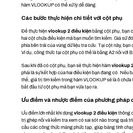
hàm VLOOKUP có thể xử lý dễ dàng.
Các bước thực hiện chi tiết với cột phụ
Để thực hiện
vlookup 2 điều kiện
bằng cột phụ, bạn c
hai cột chứa điều kiện mà bạn muốn tìm kiếm. Giả sử đó
phía bên trái của vùng dữ liệu tra cứu. Tại cột này, bạn d
Ví dụ, công thức tại cột phụ có thể là bằng A2 nối với B
Sau khi đã có cột phụ, bạn sẽ thực hiện hàm
vlookup 2
phải là sự kết hợp của hai điều kiện bạn đang có. Nếu 
thể, giá trị tìm kiếm trong hàm VLOOKUP sẽ là ô chứa tê
bắt đầu từ cột phụ mà bạn vừa tạo ra.
Ưu điểm và nhược điểm của phương pháp 
Ưu điểm lớn nhất khi dùng
vlookup 2 điều kiện
thông q
trị ghép nối và kiểm tra xem có sai sót nào trong quá 
cầu các công thức mảng phức tạp, giúp bảng tính chạy n