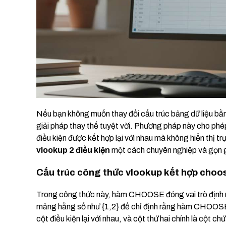
Nếu bạn không muốn thay đổi cấu trúc bảng dữ liệu 
giải pháp thay thế tuyệt vời. Phương pháp này cho phé
điều kiện được kết hợp lại với nhau mà không hiển thị tr
vlookup 2 điều kiện
một cách chuyên nghiệp và gọn 
Cấu trúc công thức vlookup kết hợp choo
Trong công thức này, hàm CHOOSE đóng vai trò định ng
mảng hằng số như {1,2} để chỉ định rằng hàm CHOOSE sẽ
cột điều kiện lại với nhau, và cột thứ hai chính là cột c