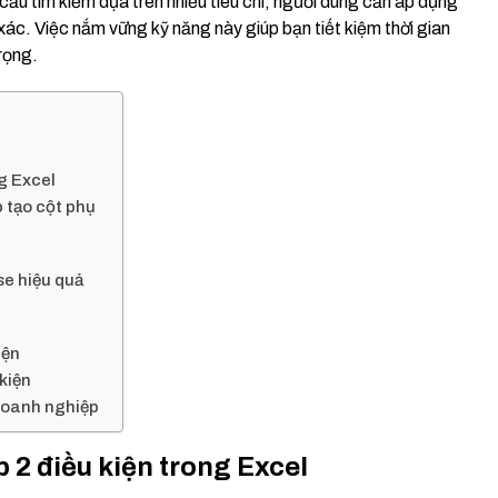
 cầu tìm kiếm dựa trên nhiều tiêu chí, người dùng cần áp dụng
 xác. Việc nắm vững kỹ năng này giúp bạn tiết kiệm thời gian
rọng.
g Excel
 tạo cột phụ
se hiệu quả
iện
 kiện
doanh nghiệp
 2 điều kiện trong Excel