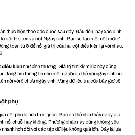
ần thực hiện theo các bước sau đây. Đầu tiên, hãy xác định
 là cột Họ tên và cột Ngày sinh. Bạn sẽ tạo một cột mới ở
ùng toán tử & để nối giá trị của hai cột điều kiện lại với nhau.
2.
 điều kiện
như bình thường. Giá trị tìm kiếm lúc này cũng
bạn đang tìm thông tin cho một người cụ thể với ngày sinh cụ
n nối với ô chứa ngày sinh. Vùng dữ liệu tra cứu bây giờ sẽ
cột phụ
ua cột phụ là tính trực quan. Bạn có thể nhìn thấy ngay giá
trình nối chuỗi hay không. Phương pháp này cũng không yêu
hanh hơn đối với các tệp dữ liệu không quá lớn. Đây là lựa