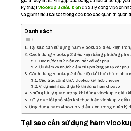
giá trị duy nhất. Khi gặp các bảng dữ liệu phức tạp yêu
kỹ thuật
vlookup 2 điều kiện
để xử lý công việc chính
và giảm thiểu sai sót trong các báo cáo quản trị quan t
Danh sách
Tại sao cần sử dụng hàm vlookup 2 điều kiện tron
Cách dùng vlookup 2 điều kiện bằng phương pháp
Các bước thực hiện chi tiết với cột phụ
Ưu điểm và nhược điểm của phương pháp cột phụ
Cách dùng vlookup 2 điều kiện kết hợp hàm choo
Cấu trúc công thức vlookup kết hợp choose
Ví dụ minh họa thực tế khi dùng hàm choose
Những lưu ý quan trọng khi dùng vlookup 2 điều k
Xử lý các lỗi phổ biến khi thực hiện vlookup 2 điều
Ứng dụng hàm vlookup 2 điều kiện trong quản lý 
Tại sao cần sử dụng hàm vlookup