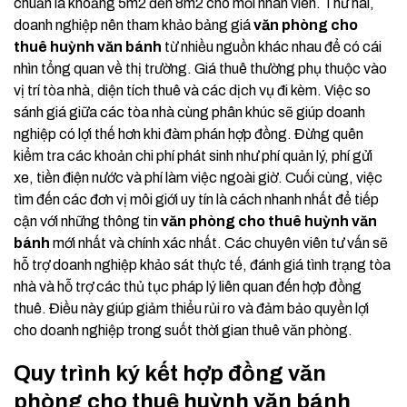
chuẩn là khoảng 5m2 đến 8m2 cho mỗi nhân viên. Thứ hai,
doanh nghiệp nên tham khảo bảng giá
văn phòng cho
thuê huỳnh văn bánh
từ nhiều nguồn khác nhau để có cái
nhìn tổng quan về thị trường. Giá thuê thường phụ thuộc vào
vị trí tòa nhà, diện tích thuê và các dịch vụ đi kèm. Việc so
sánh giá giữa các tòa nhà cùng phân khúc sẽ giúp doanh
nghiệp có lợi thế hơn khi đàm phán hợp đồng. Đừng quên
kiểm tra các khoản chi phí phát sinh như phí quản lý, phí gửi
xe, tiền điện nước và phí làm việc ngoài giờ. Cuối cùng, việc
tìm đến các đơn vị môi giới uy tín là cách nhanh nhất để tiếp
cận với những thông tin
văn phòng cho thuê huỳnh văn
bánh
mới nhất và chính xác nhất. Các chuyên viên tư vấn sẽ
hỗ trợ doanh nghiệp khảo sát thực tế, đánh giá tình trạng tòa
nhà và hỗ trợ các thủ tục pháp lý liên quan đến hợp đồng
thuê. Điều này giúp giảm thiểu rủi ro và đảm bảo quyền lợi
cho doanh nghiệp trong suốt thời gian thuê văn phòng.
Quy trình ký kết hợp đồng văn
phòng cho thuê huỳnh văn bánh