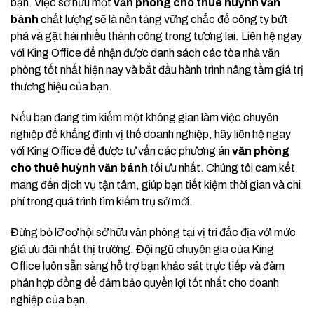
bạn. Việc sở hữu một
văn phòng cho thuê huỳnh văn
bánh
chất lượng sẽ là nền tảng vững chắc để công ty bứt
phá và gặt hái nhiều thành công trong tương lai. Liên hệ ngay
với King Office để nhận được danh sách các tòa nhà văn
phòng tốt nhất hiện nay và bắt đầu hành trình nâng tầm giá trị
thương hiệu của bạn.
Nếu bạn đang tìm kiếm một không gian làm việc chuyên
nghiệp để khẳng định vị thế doanh nghiệp, hãy liên hệ ngay
với King Office để được tư vấn các phương án
văn phòng
cho thuê huỳnh văn bánh
tối ưu nhất. Chúng tôi cam kết
mang đến dịch vụ tận tâm, giúp bạn tiết kiệm thời gian và chi
phí trong quá trình tìm kiếm trụ sở mới.
Đừng bỏ lỡ cơ hội sở hữu văn phòng tại vị trí đắc địa với mức
giá ưu đãi nhất thị trường. Đội ngũ chuyên gia của King
Office luôn sẵn sàng hỗ trợ bạn khảo sát trực tiếp và đàm
phán hợp đồng để đảm bảo quyền lợi tốt nhất cho doanh
nghiệp của bạn.