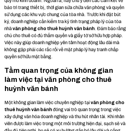
quy mô kinh doanh. Ngoài ra, hãy chú ý đến các cam kết về
bảo trì trang thiết bị, thời gian sửa chữa văn phòng và quyền
sử dụng các khu vực chung của tòa nhà. Trước khi đặt bút
ký, doanh nghiệp cần kiểm tra kỹ tình trạng pháp lý của tòa
nhà
văn phòng cho thuê huỳnh văn bánh
. Đảm bảo rằng
chủ cho thuê có đủ thẩm quyền và giấy tờ sở hữu hợp pháp.
Việc này giúp doanh nghiệp yên tâm hoạt động lâu dài mà
không gặp phải các rắc rối về mặt pháp lý hay tranh chấp
quyền sở hữu mặt bằng.
Tầm quan trọng của không gian
làm việc tại văn phòng cho thuê
huỳnh văn bánh
Một không gian làm việc chuyên nghiệp tại
văn phòng cho
thuê huỳnh văn bánh
đóng vai trò quan trọng trong việc
xây dựng văn hóa doanh nghiệp và thu hút nhân tài. Khi nhân
viên được làm việc trong một môi trường hiện đại, sạch sẽ và
đầy đủ tiện nghi, họ sẽ có xu hướng gắn bó lâu dài và cống