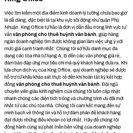
Việc tìm kiếm một địa điểm kinh doanh lý tưởng chưa bao giờ
là dễ dàng, đặc biệt là tại khu vực sôi động như quận Phú
Nhuận. King Office tự hào là đơn vị dẫn đầu trong lĩnh vực tư
vấn
văn phòng cho thuê huỳnh văn bánh
, giúp hàng
ngàn doanh nghiệp tìm được không gian làm việc ưng ý với
mức giá cạnh tranh nhất. Chúng tôi sở hữu danh mục đa
dạng các tòa nhà từ hạng A, B đến các văn phòng giá rẻ,
đảm bảo đáp ứng mọi tiêu chí mà quý khách hàng đưa ra. Khi
lựa chọn dịch vụ của King Office, quý doanh nghiệp sẽ được
hỗ trợ từ khâu khảo sát thực tế đến khi hoàn tất ký kết hợp
đồng
văn phòng cho thuê huỳnh văn bánh
. Đội ngũ
chuyên viên giàu kinh nghiệm của chúng tôi luôn cập nhật
nhanh chóng các diện tích trống và chương trình ưu đãi mới
nhất từ các chủ tòa nhà. Chúng tôi cam kết mang đến sự
minh bạch về thông tin và hỗ trợ đàm phán để khách hàng
đạt được những điều khoản có lợi nhất. Hãy để chúng tôi
đồng hành cùng sự phát triển bền vững của doanh nghiệp