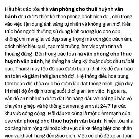
Hầu hết các tòa nhà
văn phòng cho thuê huỳnh văn
bánh
đều được thiết kế theo phong cách hiện đại, chú trọng
vào việc tận dụng ánh sáng tự nhiên và không gian mở. Kiến
trúc bên ngoài thường sử dụng kính cường lực cao cấp,
không chỉ mang lại vẻ đẹp sang trọng mà còn giúp cách âm,
cách nhiệt hiệu quả, tạo môi trường làm việc yên tĩnh và
thoáng đãng. Bên trong các tòa nhà
văn phòng cho thuê
huỳnh văn bánh
, hệ thống hạ tầng kỹ thuật được đầu tư bài
bản. Thang máy tốc độ cao được bảo trì định kỳ để đảm bảo
an toàn và giảm thời gian chờ đợi. Hệ thống điều hòa trung
tâm hoặc điều hòa cục bộ được lắp đặt thông minh, giúp duy
trì nhiệt độ ổn định trong suốt thời gian làm việc. Ngoài ra,
vấn đề an ninh luôn được đặt lên hàng đầu với đội ngũ bảo vệ
chuyên nghiệp và hệ thống camera giám sát 24/7 tại các
khu vực công cộng. Bãi đậu xe cũng là một điểm mạnh của
các
văn phòng cho thuê huỳnh văn bánh
. Nhiều tòa nhà
có tầng hầm rộng rãi hoặc khu vực để xe riêng biệt cho nhân
viên và khách hàng đến giao dịch. Việc có chỗ để xe an toàn