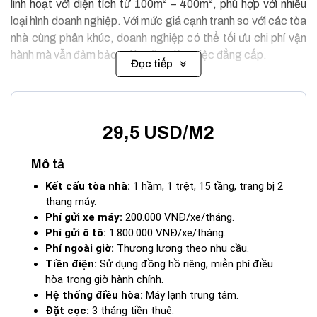
linh hoạt với diện tích từ 100m² – 400m², phù hợp với nhiều
loại hình doanh nghiệp. Với mức giá cạnh tranh so với các tòa
nhà cùng phân khúc, doanh nghiệp có thể tối ưu chi phí vận
hành mà vẫn đảm bảo môi trường làm việc đẳng cấp.
Đọc tiếp
29,5 USD/M2
Mô tả
Kết cấu tòa nhà:
1 hầm, 1 trệt, 15 tầng, trang bị 2
thang máy.
Phí gửi xe máy:
200.000 VNĐ/xe/tháng.
Phí gửi ô tô:
1.800.000 VNĐ/xe/tháng.
Phí ngoài giờ:
Thương lượng theo nhu cầu.
Tiền điện:
Sử dụng đồng hồ riêng, miễn phí điều
hòa trong giờ hành chính.
Hệ thống điều hòa:
Máy lạnh trung tâm.
Tòa nhà Somerset Building Quận 1
Đặt cọc:
3 tháng tiền thuê.