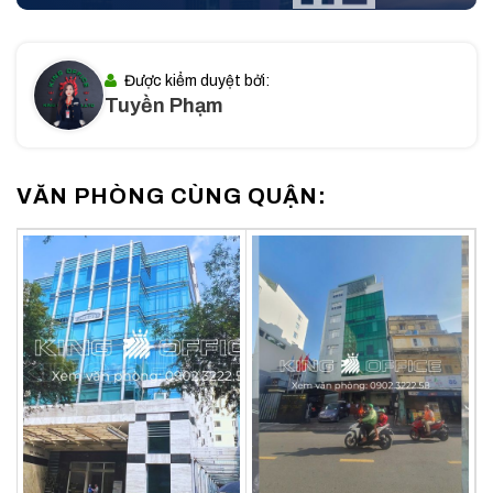
Tòa nhà cũng nằm gần các tuyến đường huyết mạch như Hai
Bà Trưng, Điện Biên Phủ, Nam Kỳ Khởi Nghĩa, giúp doanh
nghiệp dễ dàng tiếp cận các khu vực kinh tế quan trọng. Nhờ
Được kiểm duyệt bởi:
đó, việc gặp gỡ đối tác, khách hàng hay di chuyển đến các
Tuyền Phạm
trung tâm thương mại, tài chính cũng trở nên dễ dàng hơn.
II. Quy mô và thiết kế tòa Somerset Building
VĂN PHÒNG CÙNG QUẬN:
Somerset Building có quy mô gồm 1 trệt và 5 tầng cao,
được thiết kế theo tiêu chuẩn văn phòng hạng B hiện đại.
Tòa nhà có diện tích mặt sàn rộng rãi, tối ưu không gian làm
việc với tổng diện tích lên đến hàng nghìn mét vuông, cung
cấp các văn phòng linh hoạt phù hợp cho nhiều loại hình
doanh nghiệp.
Với kết cấu hợp lý, Somerset Building đảm bảo không gian
làm việc thoải mái, thông thoáng, đồng thời tối ưu công năng
sử dụng. Thiết kế này giúp doanh nghiệp dễ dàng bố trí văn
phòng theo nhu cầu riêng, từ không gian mở đến các phòng