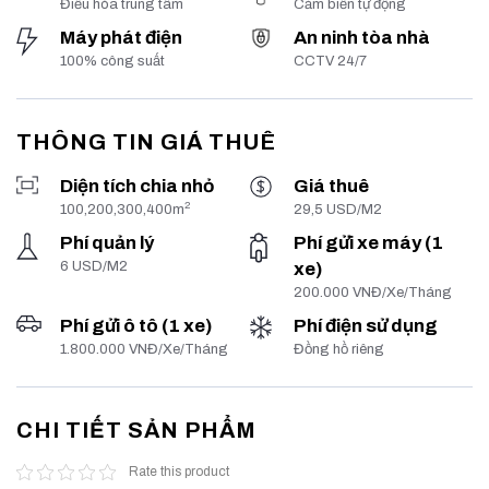
Điều hòa trung tâm
Cảm biến tự động
Máy phát điện
An ninh tòa nhà
100% công suất
CCTV 24/7
THÔNG TIN GIÁ THUÊ
Diện tích chia nhỏ
Giá thuê
2
100,200,300,400m
29,5 USD/M2
Phí quản lý
Phí gửi xe máy (1
6 USD/M2
xe)
200.000 VNĐ/Xe/Tháng
Phí gửi ô tô (1 xe)
Phí điện sử dụng
1.800.000 VNĐ/Xe/Tháng
Đồng hồ riêng
CHI TIẾT SẢN PHẨM
Rate this product