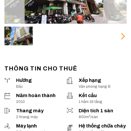
THÔNG TIN CHO THUÊ
Hướng
Xếp hạng
Bắc
Văn phòng hạng B
Năm hoàn thành
Kết cấu
2010
1 hầm 16 tầng
Thang máy
Diện tích 1 sàn
2
2 thang máy
800m
/sàn
Máy lạnh
Hệ thống chữa cháy