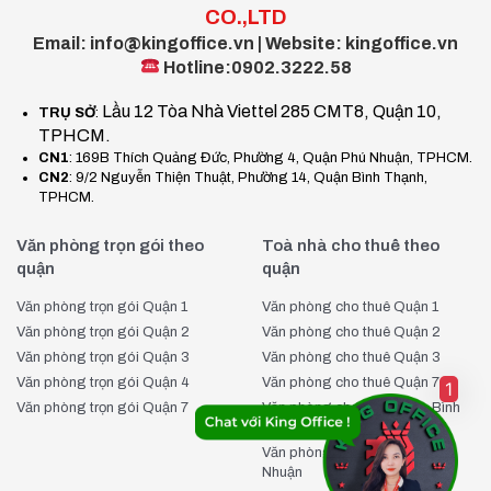
CO.,LTD
làm việc hiệu quả.
Email: info@kingoffice.vn | Website: kingoffice.vn
Hỗ trợ Digital Marketing miễn phí:
Giúp doanh nghiệp
Hotline:0902.3222.58
phát triển mạnh mẽ.
Lầu 12 Tòa Nhà Viettel 285 CMT8, Quận 10,
TRỤ SỞ
:
Hãy liên hệ ngay King Office qua website để nhận báo giá ưu
TPHCM.
đãi và sở hữu ngay văn phòng làm việc đẳng cấp, chuyên
CN1
: 169B Thích Quảng Đức, Phường 4, Quận Phú Nhuận, TPHCM.
nghiệp tại trung tâm TP.HCM hoặc qua:
CN2
: 9/2 Nguyễn Thiện Thuật, Phường 14, Quận Bình Thạnh,
TPHCM.
Hotline: 0902.322.258
Facebook King Office
Văn phòng trọn gói theo
Toà nhà cho thuê theo
quận
quận
Văn phòng trọn gói Quận 1
Văn phòng cho thuê Quận 1
Văn phòng trọn gói Quận 2
Văn phòng cho thuê Quận 2
Văn phòng trọn gói Quận 3
Văn phòng cho thuê Quận 3
Văn phòng trọn gói Quận 4
Văn phòng cho thuê Quận 7
1
Văn phòng trọn gói Quận 7
Văn phòng cho thuê Quận Bình
Thạnh
Văn phòng cho thuê Quận Phú
Nhuận