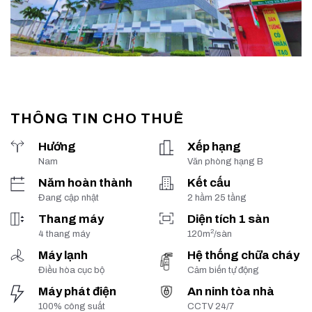
THÔNG TIN CHO THUÊ
Hướng
Xếp hạng
Nam
Văn phòng hạng B
Năm hoàn thành
Kết cấu
Đang cập nhật
2 hầm 25 tầng
Thang máy
Diện tích 1 sàn
2
4 thang máy
120m
/sàn
Máy lạnh
Hệ thống chữa cháy
Điều hòa cục bộ
Cảm biến tự động
Máy phát điện
An ninh tòa nhà
100% công suất
CCTV 24/7