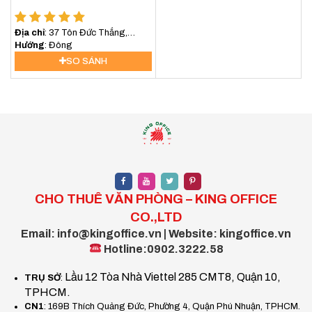
Địa chỉ
: 37 Tôn Đức Thắng,
Phường Sài Gòn, TP.HCM
Hướng
: Đông
SO SÁNH
CHO THUÊ VĂN PHÒNG – KING OFFICE
CO.,LTD
Email: info@kingoffice.vn | Website: kingoffice.vn
Hotline:0902.3222.58
Lầu 12 Tòa Nhà Viettel 285 CMT8, Quận 10,
TRỤ SỞ
:
TPHCM.
CN1
: 169B Thích Quảng Đức, Phường 4, Quận Phú Nhuận, TPHCM.