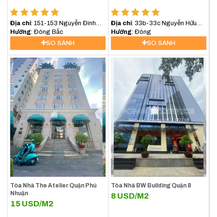
Địa chỉ
: 151-153 Nguyễn Đình
Địa chỉ
: 33b-33c Nguyễn Hữu
Chiểu, Quận 3
Hướng
: Đông Bắc
Cảnh
Hướng
: Đông
SO SÁNH
SO SÁNH
Tòa Nhà The Atelier Quận Phú
Tòa Nhà BW Building Quận 8
Nhuận
8
USD/M2
15
USD/M2