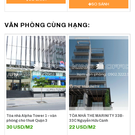
SO SÁNH
VĂN PHÒNG CÙNG HẠNG:
Tòa nhà Alpha Tower 1 – văn
TÒA NHÀ THE MARINITY 33B-
phòng cho thuê Quận 3
33C Nguyễn Hữu Cảnh
30
USD/M2
22
USD/M2