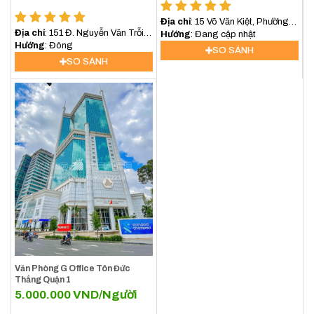
Địa chỉ
: 15 Võ Văn Kiệt, Phường
Địa chỉ
: 151 Đ. Nguyễn Văn Trỗi,
Bình Phú, TP.HCM
Hướng
: Đang cập nhật
Phú Nhuận, Hồ Chí Minh, Việt
Hướng
: Đông
SO SÁNH
Nam
SO SÁNH
Văn Phòng G Office Tôn Đức
Thắng Quận 1
5.000.000
VND/Người