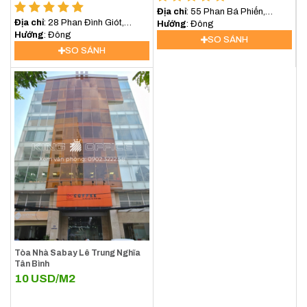
Địa chỉ
: 55 Phan Bá Phiến,
Địa chỉ
: 28 Phan Đình Giót,
phường 12, Quận Tân Bình,
Hướng
: Đông
phường Tân Sơn Hòa, quận Tân
Hướng
: Đông
TP.HCM
SO SÁNH
Bình
SO SÁNH
Tòa Nhà Sabay Lê Trung Nghĩa
Tân Bình
10
USD/M2