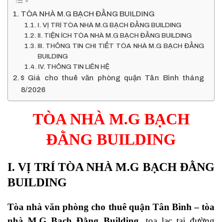
TÒA NHÀ M.G BẠCH ĐẰNG BUILDING
I. VỊ TRÍ TÒA NHÀ M.G BẠCH ĐẰNG BUILDING
II. TIỆN ÍCH TÒA NHÀ M.G BẠCH ĐẰNG BUILDING
III. THÔNG TIN CHI TIẾT TÒA NHÀ M.G BẠCH ĐẰNG
BUILDING
IV. THÔNG TIN LIÊN HỆ
$ Giá cho thuê văn phòng quận Tân Bình tháng
8/2026
TÒA NHÀ M.G BẠCH
ĐẰNG BUILDING
I. VỊ TRÍ TÒA NHÀ
M.G BẠCH ĐẰNG
BUILDING
Tòa nhà
văn phòng cho thuê quận Tân Bình
–
tòa
nhà M.G Bạch Đằng Building
, tọa lạc tại đường