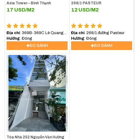
Asia Tower – Bình Thạnh
268/1 PASTEUR
17
USD/M2
12
USD/M2
Địa chỉ
: 369B-369C Lê Quang
Địa chỉ
: 268/1 đường Pasteur
Định, Phường Bình lợi
Hướng
: Đông
Hướng
: Đông
Trung,TP.HCM
SO SÁNH
SO SÁNH
Tòa Nhà 252 Nguyễn Văn Hưởng