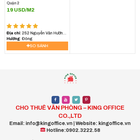
Quận 2
19
USD/M2
Địa chỉ
: 252 Nguyễn Văn Hưởng,
An Khánh, Hồ Chí Minh, Việt Nam
Hướng
: Đông
SO SÁNH
CHO THUÊ VĂN PHÒNG – KING OFFICE
CO.,LTD
Email: info@kingoffice.vn | Website: kingoffice.vn
Hotline:0902.3222.58