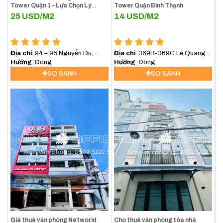
Tower Quận 1 – Lựa Chọn Lý
Tower Quận Bình Thạnh
Tưởng Cho Doanh Nghiệp Tại
25
USD/M2
14
USD/M2
Trung Tâm TP.HCM
Địa chỉ
: 94 – 96 Nguyễn Du,
Địa chỉ
: 369B-369C Lê Quang
Phường Sài Gòn (Phường Bến
Hướng
: Đông
Định, Phường Bình Lợi Trung,
Hướng
: Đông
Nghé, Quận 1)
(Bình Thạnh) TP.HCM
SO SÁNH
SO SÁNH
Giá thuê văn phòng Networld
Cho thuê văn phòng tòa nhà