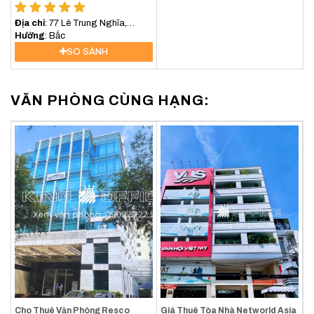
Địa chỉ
: 77 Lê Trung Nghĩa,
Phường Bảy Hiền, TP. HCM
Hướng
: Bắc
SO SÁNH
VĂN PHÒNG CÙNG HẠNG:
Cho Thuê Văn Phòng Resco
Giá Thuê Tòa Nhà Networld Asia