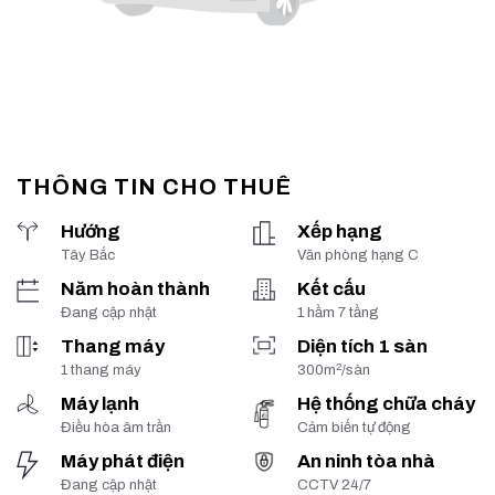
THÔNG TIN CHO THUÊ
Hướng
Xếp hạng
Tây Bắc
Văn phòng hạng C
Năm hoàn thành
Kết cấu
Đang cập nhật
1 hầm 7 tầng
Thang máy
Diện tích 1 sàn
2
1 thang máy
300m
/sàn
Máy lạnh
Hệ thống chữa cháy
Điều hòa âm trần
Cảm biến tự động
Máy phát điện
An ninh tòa nhà
Đang cập nhật
CCTV 24/7