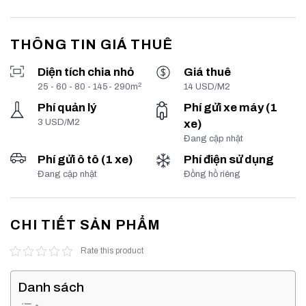
THÔNG TIN GIÁ THUÊ
Diện tích chia nhỏ
Giá thuê
2
25 - 60 - 80 - 145- 290m
14 USD/M2
Phí quản lý
Phí gửi xe máy (1
3 USD/M2
xe)
Đang cập nhật
Phí gửi ô tô (1 xe)
Phí điện sử dụng
Đang cập nhật
Đồng hồ riêng
CHI TIẾT SẢN PHẨM
Rate this product
Danh sách