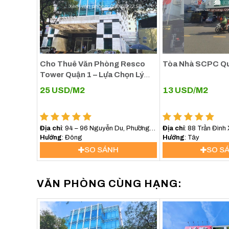
Cho Thuê Văn Phòng Resco
Tòa Nhà SCPC Qu
Tower Quận 1 – Lựa Chọn Lý
Tưởng Cho Doanh Nghiệp Tại
25
USD/M2
13
USD/M2
Trung Tâm TP.HCM
Địa chỉ
: 94 – 96 Nguyễn Du, Phường
Địa chỉ
: 88 Trần Đình
Sài Gòn (Phường Bến Nghé, Quận 1)
Hướng
: Đông
Giang, Quận 1, TP. Hồ
Hướng
: Tây
SO SÁNH
SO S
VĂN PHÒNG CÙNG HẠNG: