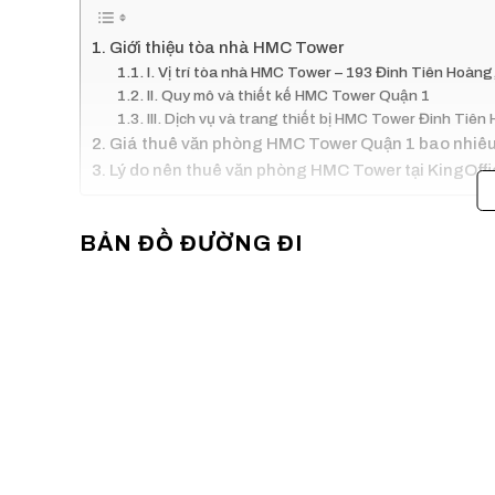
Giới thiệu tòa nhà HMC Tower
I. Vị trí tòa nhà HMC Tower – 193 Đinh Tiên Hoàn
II. Quy mô và thiết kế HMC Tower Quận 1
III. Dịch vụ và trang thiết bị HMC Tower Đinh Tiên
Giá thuê văn phòng HMC Tower Quận 1 bao nhiêu
Lý do nên thuê văn phòng HMC Tower tại KingOff
Giới thiệu tòa nhà HMC Tower
BẢN ĐỒ ĐƯỜNG ĐI
Tọa lạc tại một trong những khu vực sầm uất của Q
nghiệp tin tưởng lựa chọn. Với thiết kế hiện đại, không
môi trường làm việc chuyên nghiệp, lý tưởng cho sự p
đây giúp doanh nghiệp dễ dàng kết nối với các đối tác
HMC Tower không chỉ nổi bật với kết cấu vững chắc mà
vận hành của doanh nghiệp. Tòa nhà cung cấp các diện
văn phòng đại diện đến trụ sở chính. Bên cạnh đó, dị
phần nâng cao hình ảnh và thương hiệu cho doanh nghi