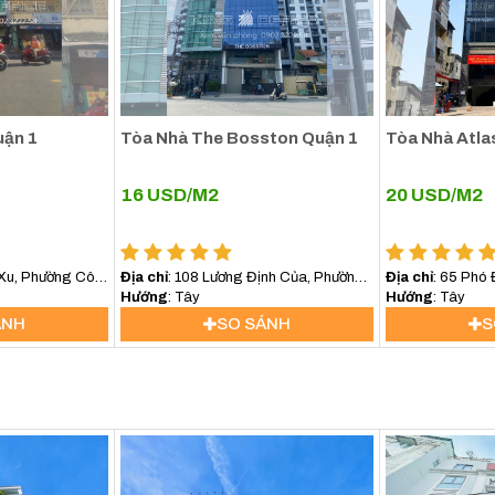
ận 1
Tòa Nhà The Bosston Quận 1
Tòa Nhà Atla
16
USD/M2
20
USD/M2
 Xu, Phường Cô
Địa chỉ
: 108 Lương Định Của, Phường
Địa chỉ
: 65 Phó
 Chí Minh
An Khánh, TP.HCM
Hướng
: Tây
bến thành, HCM
Hướng
: Tây
ÁNH
SO SÁNH
S