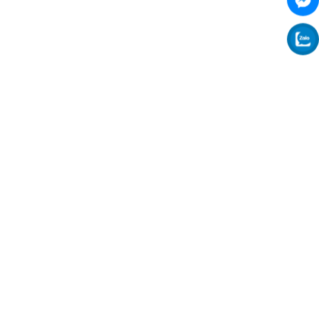
anh
đến
nơi
cầu
 từ
góp