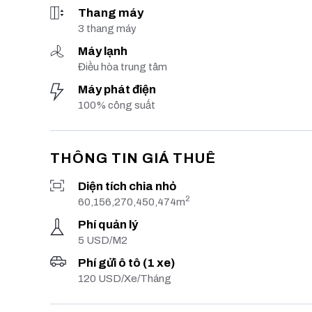
Thang máy
3 thang máy
Máy lạnh
Điều hòa trung tâm
Máy phát điện
100% công suất
THÔNG TIN GIÁ THUÊ
Diện tích chia nhỏ
2
60,156,270,450,474m
Phí quản lý
5 USD/M2
Phí gửi ô tô (1 xe)
120 USD/Xe/Tháng