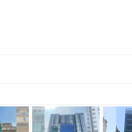
n Hoàng, Phường Đa Kao, Quận 1
õ Thị Sáu – Nguyễn Phi Khanh
, khu vực giao thương nhộn nhịp
iến lược, giúp doanh nghiệp thuận tiện kết nối với các khu vực q
.
echcombank, tạo điều kiện thuận lợi cho các giao dịch tài chính.
o cấp, nhà hàng sang trọng
, đáp ứng nhu cầu tiếp khách, hội 
hỉ có một vị trí làm việc thuận lợi mà còn nâng cao uy tín và h