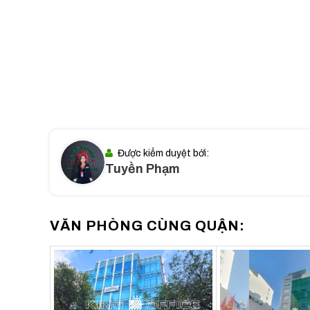
I. Vị trí tòa nhà HMC Tower –
193 Đinh Tiê
HMC Tower nằm ngay
ngã tư Đinh Tiên Hoàng – V
là trục đường huyết mạch của Quận 1. Đây là vị trí ch
trọng như:
Chỉ 5 phút
di chuyển đến Quận 3, Quận Bình Thạnh
Khoảng 10 phút
đến Quận 4, Quận 2.
Được kiểm duyệt bởi:
Gần các ngân hàng lớn
như Vietcombank, BIDV, T
Tuyền Phạm
Gần các trung tâm thương mại, khách sạn ca
của doanh nghiệp.
Sở hữu văn phòng tại HMC Tower, doanh nghiệp không c
VĂN PHÒNG CÙNG QUẬN:
ảnh chuyên nghiệp trong mắt đối tác, khách hàng.