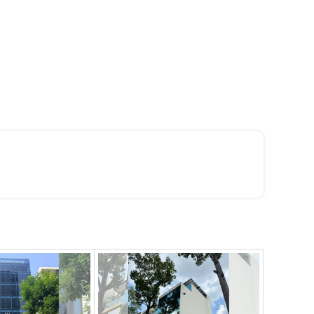
 và
uan
họp
ình