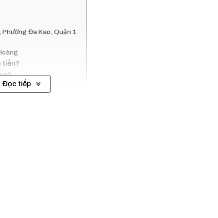
g, Phường Đa Kao, Quận 1
 Hoàng
 tiền?
ice?
Đọc tiếp
uận 1, HMC Tower là tòa nhà văn phòng cao cấp được nhiều do
 gian rộng rãi và hệ thống tiện ích đạt tiêu chuẩn, tòa nhà mang 
hát triển bền vững. Nằm trên tuyến đường giao thông thuận lợi, 
 và khách hàng.
 còn được trang bị hệ thống hạ tầng tiên tiến, đáp ứng mọi nhu 
 tích linh hoạt, phù hợp với nhiều quy mô hoạt động khác nhau,
ch vụ quản lý chuyên nghiệp cùng môi trường làm việc hiện đại 
ệp.