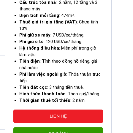
Cấu trúc tòa nhà
: 2 hầm, 12 tầng và 3
thang máy
Diện tích mỗi tầng
: 474m².
Thuế giá trị gia tăng (VAT)
: Chưa tính
10%.
Phí giữ xe máy
: 7 USD/xe/tháng.
Phí giữ ô tô
: 120 USD/xe/tháng.
Hệ thống điều hòa
: Miễn phí trong giờ
làm việc
Tiền điện
: Tính theo đồng hồ riêng, giá
nhà nước
Phí làm việc ngoài giờ
: Thỏa thuận trực
tiếp.
Tiền đặt cọc
: 3 tháng tiền thuê.
Hình thức thanh toán
: Theo quý/tháng.
Thời gian thuê tối thiểu
: 2 năm.
LIÊN HỆ