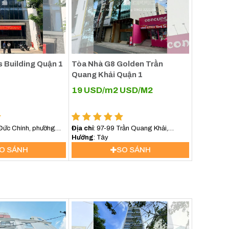
s Building Quận 1
Tòa Nhà G8 Golden Trần
Quang Khải Quận 1
19 USD/m2
USD/M2
 Đức Chính, phường
Địa chỉ
: 97-99 Trần Quang Khải,
Phường Tân Định, TP HCM
Hướng
: Tây
O SÁNH
SO SÁNH