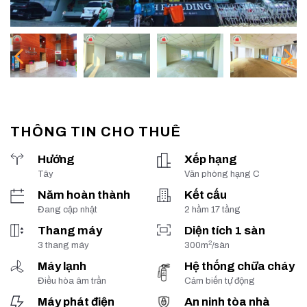
THÔNG TIN CHO THUÊ
Hướng
Xếp hạng
Tây
Văn phòng hạng C
Năm hoàn thành
Kết cấu
Đang cập nhật
2 hầm 17 tầng
Thang máy
Diện tích 1 sàn
2
3 thang máy
300m
/sàn
Máy lạnh
Hệ thống chữa cháy
Điều hòa âm trần
Cảm biến tự động
Máy phát điện
An ninh tòa nhà