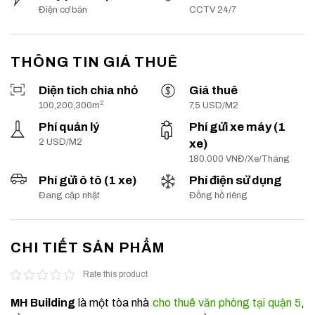
Điện cơ bản
CCTV 24/7
THÔNG TIN GIÁ THUÊ
Diện tích chia nhỏ
Giá thuê
2
100,200,300m
7,5 USD/M2
Phí quản lý
Phí gửi xe máy (1
2 USD/M2
xe)
180.000 VNĐ/Xe/Tháng
Phí gửi ô tô (1 xe)
Phí điện sử dụng
Đang cập nhật
Đồng hồ riêng
CHI TIẾT SẢN PHẨM
Rate this product
MH Building
là một tòa nhà
cho thuê văn phòng tại quận 5
,