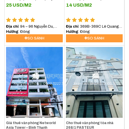
Tưởng Cho Doanh Nghiệp Tại
25
USD/M2
14
USD/M2
Trung Tâm TP.HCM
Địa chỉ
: 94 – 96 Nguyễn Du,
Địa chỉ
: 369B-369C Lê Quang
Phường Sài Gòn (Phường Bến
Hướng
: Đông
Định, Phường Bình Lợi Trung,
Hướng
: Đông
Nghé, Quận 1)
(Bình Thạnh) TP.HCM
SO SÁNH
SO SÁNH
Giá thuê văn phòng Networld
Cho thuê văn phòng tòa nhà
Asia Tower – Bình Thạnh
268/1 PASTEUR