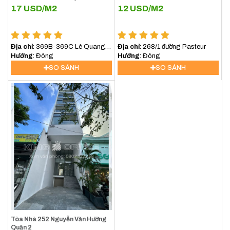
17
USD/M2
12
USD/M2
Địa chỉ
: 369B-369C Lê Quang
Địa chỉ
: 268/1 đường Pasteur
Định, Phường Bình lợi
Hướng
: Đông
Hướng
: Đông
Trung,TP.HCM
SO SÁNH
SO SÁNH
Tòa Nhà 252 Nguyễn Văn Hưởng
Quận 2