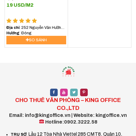
19
USD/M2
Địa chỉ
: 252 Nguyễn Văn Hưởng,
An Khánh, Hồ Chí Minh, Việt Nam
Hướng
: Đông
SO SÁNH
CHO THUÊ VĂN PHÒNG – KING OFFICE
CO.,LTD
Email: info@kingoffice.vn | Website: kingoffice.vn
Hotline:0902.3222.58
Lầu 12 Tòa Nhà Viettel 285 CMT8, Quận 10,
TRỤ SỞ
: