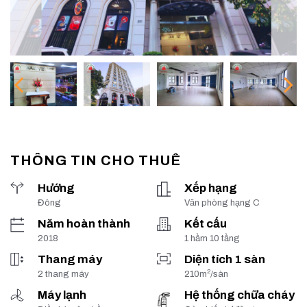
THÔNG TIN CHO THUÊ
Hướng
Xếp hạng
Đông
Văn phòng hạng C
Năm hoàn thành
Kết cấu
2018
1 hầm 10 tầng
Thang máy
Diện tích 1 sàn
2
2 thang máy
210m
/sàn
Máy lạnh
Hệ thống chữa cháy