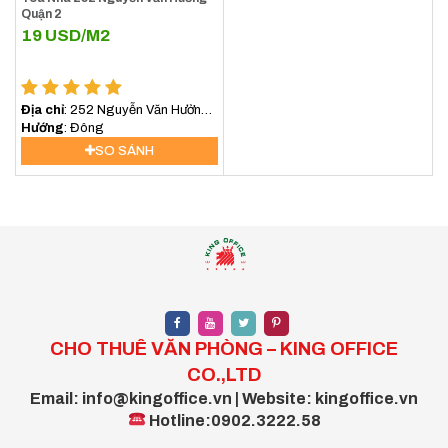
Quận 2
19
USD/M2
Địa chỉ
: 252 Nguyễn Văn Hưởng,
An Khánh, Hồ Chí Minh, Việt Nam
Hướng
: Đông
SO SÁNH
CHO THUÊ VĂN PHÒNG – KING OFFICE
CO.,LTD
Email: info@kingoffice.vn | Website: kingoffice.vn
Hotline:0902.3222.58