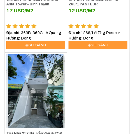
Asia Tower – Bình Thạnh
268/1 PASTEUR
17
USD/M2
12
USD/M2
Địa chỉ
: 369B-369C Lê Quang
Địa chỉ
: 268/1 đường Pasteur
Định, Phường Bình lợi
Hướng
: Đông
Hướng
: Đông
Trung,TP.HCM
SO SÁNH
SO SÁNH
Tòa Nhà 252 Nguyễn Văn Hưởng