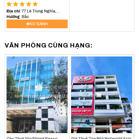
Địa chỉ
: 77 Lê Trung Nghĩa,
Phường Bảy Hiền, TP. HCM
Hướng
: Bắc
SO SÁNH
VĂN PHÒNG CÙNG HẠNG:
Cho Thuê Văn Phòng Resco
Giá Thuê Tòa Nhà Networld Asia