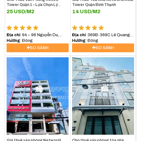
Tower Quận 1 – Lựa Chọn Lý
Tower Quận Bình Thạnh
Tưởng Cho Doanh Nghiệp Tại
25
USD/M2
14
USD/M2
Trung Tâm TP.HCM
Địa chỉ
: 94 – 96 Nguyễn Du,
Địa chỉ
: 369B-369C Lê Quang
Phường Sài Gòn (Phường Bến
Hướng
: Đông
Định, Phường Bình Lợi Trung,
Hướng
: Đông
Nghé, Quận 1)
(Bình Thạnh) TP.HCM
SO SÁNH
SO SÁNH
Giá thuê văn phòng Networld
Cho thuê văn phòng tòa nhà