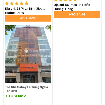
Địa chỉ
: 55 Phan Bá Phiến,
[vanphongchothue quan=tanbinh][/vanphongchothue]
Địa chỉ
: 28 Phan Đình Giót,
phường 12, Quận Tân Bình,
Hướng
: Đông
phường Tân Sơn Hòa, quận Tân
Hướng
: Đông
TP.HCM
SO SÁNH
Bình
SO SÁNH
Tòa Nhà Sabay Lê Trung Nghĩa
Tân Bình
10
USD/M2