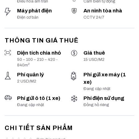
Điều hòa âm trần
Cảm biến tự động
Máy phát điện
An ninh tòa nhà
Điện cơ bản
CCTV 24/7
THÔNG TIN GIÁ THUÊ
Diện tích chia nhỏ
Giá thuê
50 – 100 – 210 – 420 -
15 USD/M2
2
840m
Phí quản lý
Phí gửi xe máy (1
2 USD/M2
xe)
Đang cập nhật
Phí gửi ô tô (1 xe)
Phí điện sử dụng
Đang cập nhật
Đồng hồ riêng
CHI TIẾT SẢN PHẨM