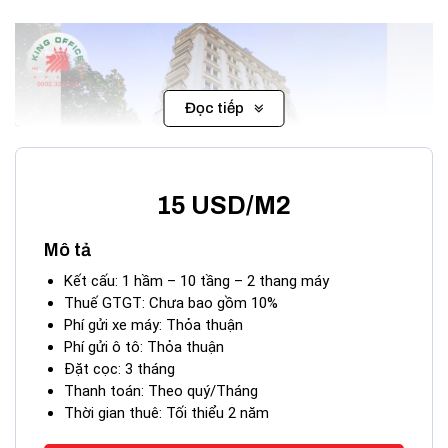
Đọc tiếp
15 USD/M2
Mô tả
Kết cấu: 1 hầm – 10 tầng – 2 thang máy
Thuế GTGT: Chưa bao gồm 10%
Phí gửi xe máy: Thỏa thuận
Hình toà nhà Nam Việt Building quận Tân Bình
Phí gửi ô tô: Thỏa thuận
Đặt cọc: 3 tháng
II. CÁC TIỆN ÍCH XUNG QUANH
Thanh toán: Theo quý/Tháng
Thời gian thuê: Tối thiểu 2 năm
Tòa nhà Nam Việt
Building
có thiết kế hiện đại,