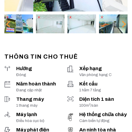
THÔNG TIN CHO THUÊ
Hướng
Xếp hạng
Đông
Văn phòng hạng C
Năm hoàn thành
Kết cấu
Đang cập nhật
1 hầm 7 tầng
Thang máy
Diện tích 1 sàn
2
1 thang máy
100m
/sàn
Máy lạnh
Hệ thống chữa cháy
Điều hòa cục bộ
Cảm biến tự động
Máy phát điện
An ninh tòa nhà