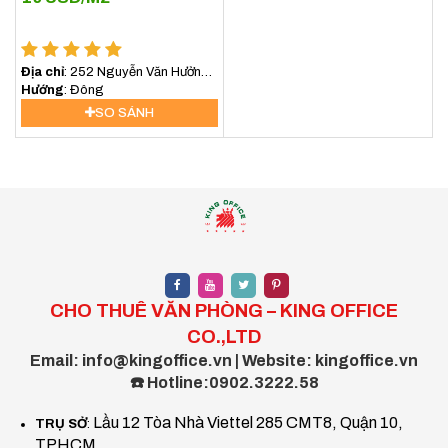
Địa chỉ
: 252 Nguyễn Văn Hưởng,
An Khánh, Hồ Chí Minh, Việt Nam
Hướng
: Đông
SO SÁNH
CHO THUÊ VĂN PHÒNG – KING OFFICE
CO.,LTD
Email: info@kingoffice.vn | Website: kingoffice.vn
☎️ Hotline:0902.3222.58
Lầu 12 Tòa Nhà Viettel 285 CMT8, Quận 10,
TRỤ SỞ
:
TPHCM.