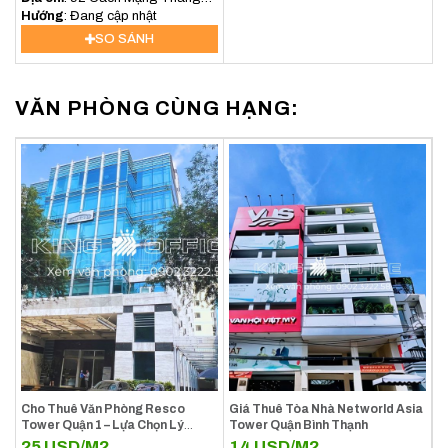
Tám, Phường Xuân Hòa, TP.HCM
Hướng
: Đang cập nhật
SO SÁNH
VĂN PHÒNG CÙNG HẠNG:
Cho Thuê Văn Phòng Resco
Giá Thuê Tòa Nhà Networld Asia
Tower Quận 1 – Lựa Chọn Lý
Tower Quận Bình Thạnh
Tưởng Cho Doanh Nghiệp Tại
25
USD/M2
14
USD/M2