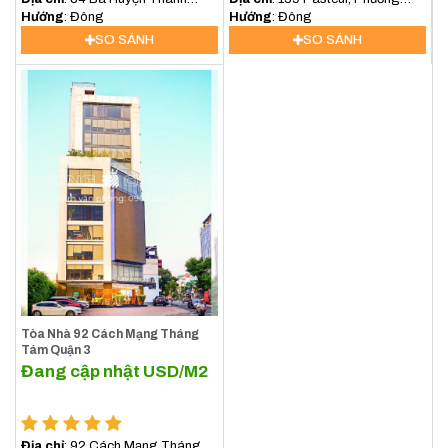
Quan, Xuân Hòa, Hồ Chí Minh,
Hướng
: Đông
Xuân Hòa, TP.HCM
Hướng
: Đông
Việt Nam
SO SÁNH
SO SÁNH
Tòa Nhà 92 Cách Mạng Tháng
Tám Quận 3
Đang cập nhật
USD/M2
Địa chỉ
: 92 Cách Mạng Tháng