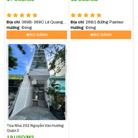
Địa chỉ
: 369B-369C Lê Quang
Địa chỉ
: 268/1 đường Pasteur
Định, Phường Bình lợi
Hướng
: Đông
Hướng
: Đông
Trung,TP.HCM
SO SÁNH
SO SÁNH
Tòa Nhà 252 Nguyễn Văn Hưởng
Quận 2
19
USD/M2