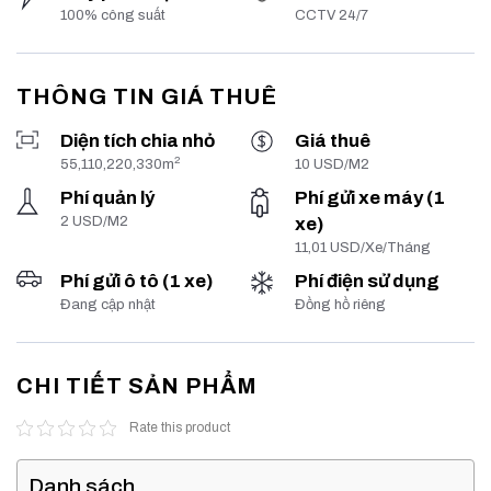
100% công suất
CCTV 24/7
THÔNG TIN GIÁ THUÊ
Diện tích chia nhỏ
Giá thuê
2
55,110,220,330m
10 USD/M2
Phí quản lý
Phí gửi xe máy (1
2 USD/M2
xe)
11,01 USD/Xe/Tháng
Phí gửi ô tô (1 xe)
Phí điện sử dụng
Đang cập nhật
Đồng hồ riêng
CHI TIẾT SẢN PHẨM
Rate this product
Danh sách