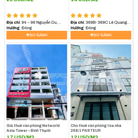
Trung Tâm TP.HCM
Địa chỉ
: 94 – 96 Nguyễn Du,
Địa chỉ
: 369B-369C Lê Quang
Phường Sài Gòn (Phường Bến
Hướng
: Đông
Định, Phường Bình Lợi Trung,
Hướng
: Đông
Nghé, Quận 1)
(Bình Thạnh) TP.HCM
SO SÁNH
SO SÁNH
Giá thuê văn phòng Networld
Cho thuê văn phòng tòa nhà
Asia Tower – Bình Thạnh
268/1 PASTEUR
17
USD/M2
12
USD/M2