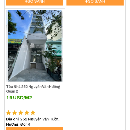
SO SÁNH
SO SÁNH
Tòa Nhà 252 Nguyễn Văn Hưởng
Quận 2
19
USD/M2
Địa chỉ
: 252 Nguyễn Văn Hưởng,
An Khánh, Hồ Chí Minh, Việt Nam
Hướng
: Đông