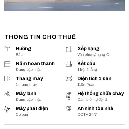
THÔNG TIN CHO THUÊ
Hướng
Xếp hạng
Bắc
Văn phòng hạng C
Năm hoàn thành
Kết cấu
Đang cập nhật
1 trệt 5 tầng
Thang máy
Diện tích 1 sàn
2
1 thang máy
110m
/sàn
Máy lạnh
Hệ thống chữa cháy
Đang cập nhật
Cảm biến tự động
Máy phát điện
An ninh tòa nhà
Cơ bản
CCTV 24/7