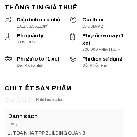
THÔNG TIN GIÁ THUÊ
Diện tích chia nhỏ
Giá thuê
2
13,17,33,55,110m
13 USD/M2
Phí quản lý
Phí gửi xe máy (1
3 USD/M2
xe)
200.000 VNĐ/Tháng
Phí gửi ô tô (1 xe)
Phí điện sử dụng
Đang cập nhật
Đồng hồ riêng
CHI TIẾT SẢN PHẨM
Rate this product
Danh sách
TÒA NHÀ TPP BUILDING QUẬN 3