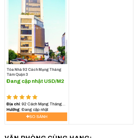
Tòa Nhà 92 Cách Mạng Tháng
Tám Quận 3
Đang cập nhật
USD/M2
Địa chỉ
: 92 Cách Mạng Tháng
Tám, Phường Xuân Hòa, TP.HCM
Hướng
: Đang cập nhật
SO SÁNH
VĂN PHÒNG CÙNG HẠNG: