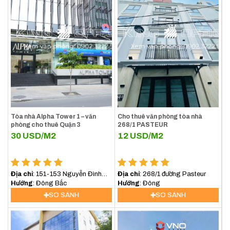
nhà vui lòng liên hệ với BQL để được tư vấn và
hướng dẫn đi xem văn phòng. Chúng tôi rất vinh dự
được góp một phần nhỏ vào sự thành công của quý
công ty.
Hotline: 0902.3222.58 –
Email:
info@kingoffice.vn
Khách hàng được miễn phí hoàn toàn mọi dịch vụ khi
đến với KINGOFFICE
Tòa nhà Alpha Tower 1 – văn
Cho thuê văn phòng tòa nhà
phòng cho thuê Quận 3
268/1 PASTEUR
$ Giá cho thuê văn phòng quận 3 tháng
30
USD/M2
12
USD/M2
8/2026
[vanphongchothue quan=3][/vanphongchothue]
Địa chỉ
: 151-153 Nguyễn Đình
Địa chỉ
: 268/1 đường Pasteur
Chiểu, Quận 3
Hướng
: Đông Bắc
Hướng
: Đông
SO SÁNH
SO SÁNH