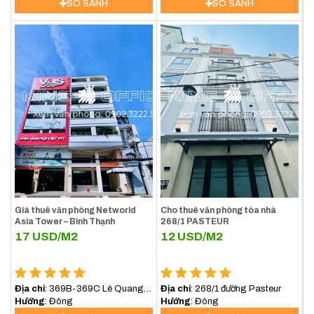
Nghé, Quận 1)
(Bình Thạnh) TP.HCM
SO SÁNH
SO SÁNH
Giá thuê văn phòng Networld
Cho thuê văn phòng tòa nhà
Asia Tower – Bình Thạnh
268/1 PASTEUR
17
USD/M2
12
USD/M2
Địa chỉ
: 369B-369C Lê Quang
Địa chỉ
: 268/1 đường Pasteur
Định, Phường Bình lợi
Hướng
: Đông
Hướng
: Đông
Trung,TP.HCM