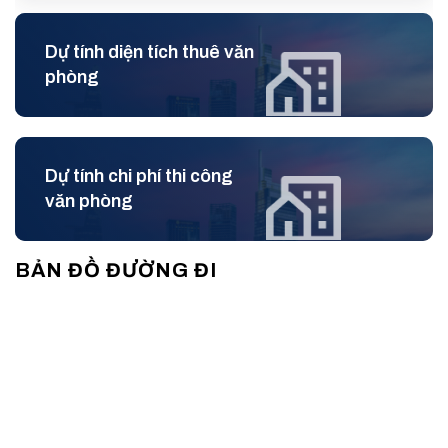
Văn phòng hạng B chuyên nghiệp TPP Building
Điện Biên Phủ được trang bị hệ thống hạ tầng kỹ
Dự tính diện tích thuê văn
thuật chất lượng, bao gồm hệ thống thang máy chất
phòng
lượng, hệ thống điều hòa trung tâm, hệ thống PCCC
tiêu chuẩn, máy phát điện dự phòng… đảm bảo an
toàn cho khách hàng yên tâm làm việc. Cùng với đó
là đội ngũ bảo vệ luôn túc trực 24/24, giữ vững an
Dự tính chi phí thi công
văn phòng
ninh tòa nhà.
III. THÔNG TIN CHI TIẾT TÒA NHÀ
BẢN ĐỒ ĐƯỜNG ĐI
TPP BUILDING
Tên tòa nhà: TPP Building
Địa chỉ: Nguyễn Đình Chiểu, Phường 6, Quận 3
Kết cấu: 1 Trệt – 5 Tầng
Diện tích cho thuê: 13 – 17 – 24 – 33 – 55 –
110m2