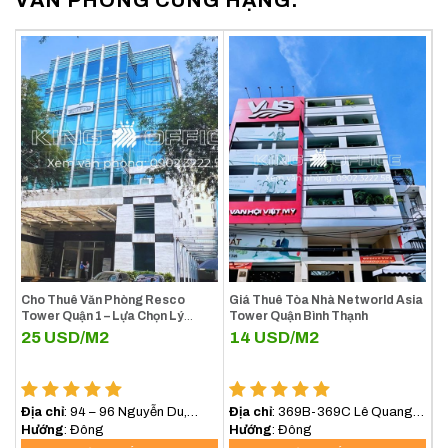
Cho Thuê Văn Phòng Resco
Giá Thuê Tòa Nhà Networld Asia
Tower Quận 1 – Lựa Chọn Lý
Tower Quận Bình Thạnh
Tưởng Cho Doanh Nghiệp Tại
25
USD/M2
14
USD/M2
Trung Tâm TP.HCM
Địa chỉ
: 94 – 96 Nguyễn Du,
Địa chỉ
: 369B-369C Lê Quang
Phường Sài Gòn (Phường Bến
Hướng
: Đông
Định, Phường Bình Lợi Trung,
Hướng
: Đông