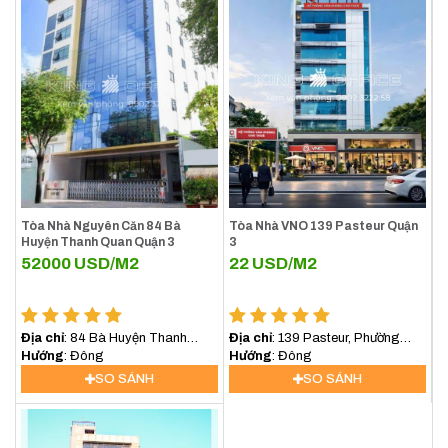
Tòa Nhà Nguyên Căn 84 Bà
Tòa Nhà VNO 139 Pasteur Quận
Huyện Thanh Quan Quận 3
3
52000
USD/M2
22
USD/M2
Địa chỉ
: 84 Bà Huyện Thanh
Địa chỉ
: 139 Pasteur, Phường
Quan, Xuân Hòa, Hồ Chí Minh,
Hướng
: Đông
Xuân Hòa, TP.HCM
Hướng
: Đông
Việt Nam
SO SÁNH
SO SÁNH