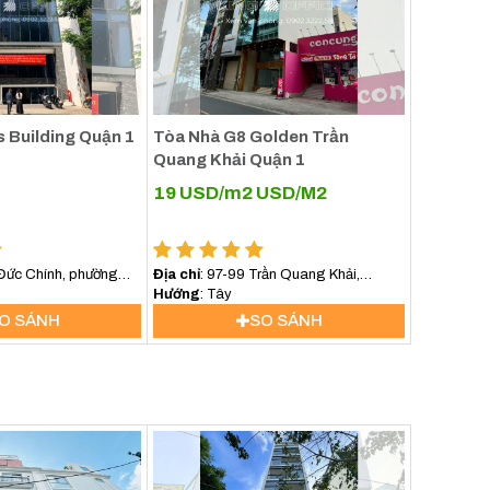
s Building Quận 1
Tòa Nhà G8 Golden Trần
Quang Khải Quận 1
19 USD/m2
USD/M2
òng
 Đức Chính, phường
Địa chỉ
: 97-99 Trần Quang Khải,
Phường Tân Định, TP HCM
Hướng
: Tây
O SÁNH
SO SÁNH