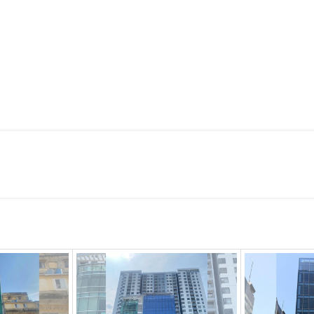
 NORCH BUILDING
ực thang bộ
ứ Sáu) và 8am – 1pm (vào thứ Bảy)