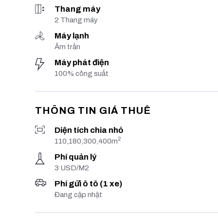
Thang máy
2 Thang máy
Máy lạnh
Âm trần
Máy phát điện
100% công suất
THÔNG TIN GIÁ THUÊ
Diện tích chia nhỏ
2
110,180,300,400m
Phí quản lý
3 USD/M2
Phí gửi ô tô (1 xe)
Đang cập nhật