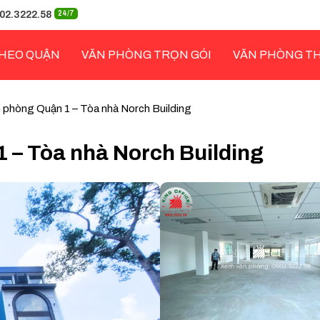
02.3222.58
24/7
HEO QUẬN
VĂN PHÒNG TRỌN GÓI
VĂN PHÒNG T
 phòng Quận 1 – Tòa nhà Norch Building
 – Tòa nhà Norch Building