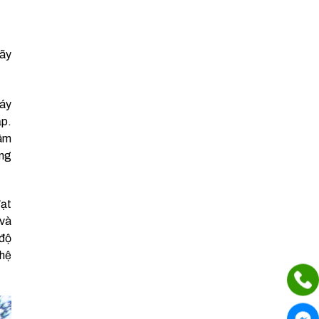
ãy
máy
ấp.
tâm
ông
đạt
 và
 độ
 hệ