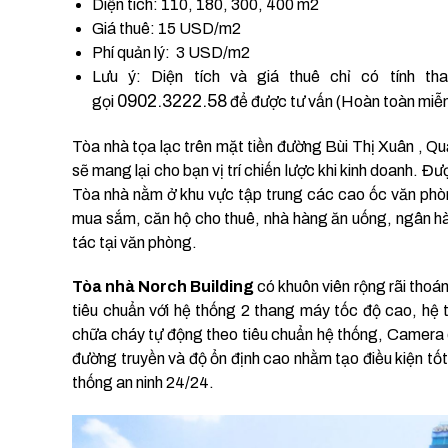
Diện tích: 110, 180, 300, 400 m2
Giá thuê: 15 USD/m2
Phí quản lý: 3 USD/m2
Lưu ý: Diện tích và giá thuê chỉ có tính th
0902.3222.58
gọi
để được tư vấn (Hoàn toàn miễn
Tòa nhà tọa lạc trên mặt tiền đường Bùi Thị Xuân , 
sẽ mang lại cho bạn vị trí chiến lược khi kinh doanh. Đư
Tòa nhà nằm ở khu vực tập trung các cao ốc văn phòng
mua sắm, căn hộ cho thuê, nhà hàng ăn uống, ngân hà
tác tại văn phòng.
Tòa nhà Norch Building
có khuôn viên rộng rãi thoán
tiêu chuẩn với hệ thống 2 thang máy tốc độ cao, hệ
chữa cháy tự động theo tiêu chuẩn hệ thống, Camera q
đường truyền và độ ổn định cao nhằm tạo điều kiện tố
thống an ninh 24/24.