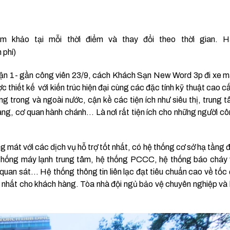
am khảo tại mỗi thời điểm và thay đổi theo thời gian. H
 phí)
Quận 1- gần công viên 23/9, cách Khách Sạn New Word 3p đi xe 
ợc thiết kế với kiến trúc hiện đại cùng các đặc tính kỹ thuật cao c
 trong và ngoài nước, cận kề các tiện ích như siêu thị, trung 
ng, cơ quan hành chánh… Là nơi rất tiện ích cho những người c
g mát với các dịch vụ hỗ trợ tốt nhất, có hệ thống cơ sở hạ tầng 
 thống máy lạnh trung tâm, hệ thống PCCC, hệ thống báo cháy
uan sát… Hệ thống thông tin liên lạc đạt tiêu chuẩn cao về tốc
t nhất cho khách hàng. Tòa nhà đội ngủ bảo vệ chuyên nghiệp và