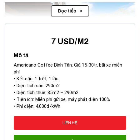
Đọc tiếp
7 USD/M2
Mô tả
Americano Coffee Bình Tân: Giá 15-30tr, bãi xe miễn
phí
• Kết cấu: 1 trệt, 1 lầu
Tòa nhà Americano Coffee Quận binh-tan
• Diện tích sàn: 290m2
• Diện tích thuê: 85m2 – 290m2
Xung quanh tòa nhà Americano Coffee là một hệ sinh thái
• Tiện ích: Miễn phí gửi xe, máy phát điện 100%
tiện ích đa dạng, đáp ứng đầy đủ nhu cầu của giới văn phòng
• Phí điện: 4.000đ/kWh
và hoạt động giao dịch của doanh nghiệp. Trong bán kính
ngắn, khách thuê có thể tiếp cận với hệ thống các ngân hàng
LIÊN HỆ
lớn, các cơ quan hành chính nhà nước, cùng chuỗi nhà hàng,
quán ăn và các trung tâm thương mại sầm uất như Aeon Mall
Bình Tân.