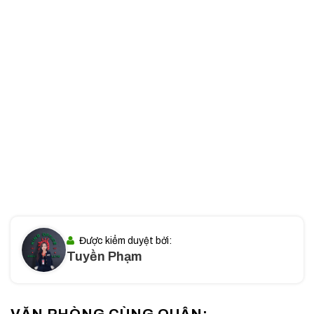
diện tích đa dạng và đặc biệt là tối ưu hóa được chi phí vận
hành hàng tháng cho chủ doanh nghiệp.
I. Vị trí tòa nhà Americano Coffee
Tòa nhà tọa lạc tại địa chỉ số 6 Đường số 6B – Nối dài, Khu
phố 5, Bình Tân, một vị trí mang tính kết nối liên vùng cực kỳ
cao. Đường số 6B là một trong những tuyến đường nội bộ
quan trọng, kết nối trực tiếp với các trục đường chính của
quận Bình Tân.
Vị trí này cho phép văn phòng cho thuê Americano Coffee
tận dụng được lợi thế từ các tuyến đường lớn như Kinh Dương
Vương, Võ Văn Kiệt và Quốc lộ 1A. Đây là những “mạch máu”
giao thông quan trọng giúp việc vận chuyển hàng hóa và di
Được kiểm duyệt bởi:
Tuyền Phạm
chuyển của nhân sự trở nên thông suốt, giảm thiểu tình trạng
ùn tắc giao thông thường thấy ở các quận trung tâm.