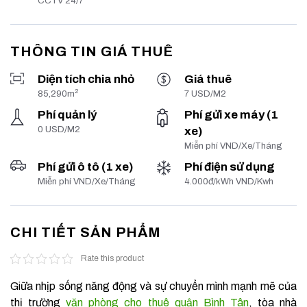
CCTV 24/7
THÔNG TIN GIÁ THUÊ
Diện tích chia nhỏ
Giá thuê
2
85,290m
7 USD/M2
Phí quản lý
Phí gửi xe máy (1
0 USD/M2
xe)
Miễn phí VND/Xe/Tháng
Phí gửi ô tô (1 xe)
Phí điện sử dụng
Miễn phí VND/Xe/Tháng
4.000đ/kWh VND/Kwh
CHI TIẾT SẢN PHẨM
Rate this product
Giữa nhịp sống năng động và sự chuyển mình mạnh mẽ của
thị trường
văn phòng cho thuê quận Bình Tân
, tòa nhà