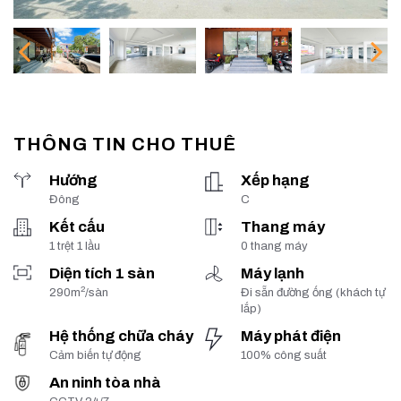
THÔNG TIN CHO THUÊ
Hướng
Xếp hạng
Đông
C
Kết cấu
Thang máy
1 trệt 1 lầu
0 thang máy
Diện tích 1 sàn
Máy lạnh
2
290m
/sàn
Đi sẵn đường ống (khách tự
lắp)
Hệ thống chữa cháy
Máy phát điện
Cảm biến tự động
100% công suất
An ninh tòa nhà