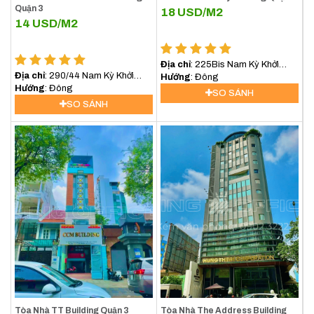
Quận 3
18
USD/M2
14
USD/M2
Địa chỉ
: 225Bis Nam Kỳ Khởi
Địa chỉ
: 290/44 Nam Kỳ Khởi
Nghĩa, Phường 7, Quận 3
Hướng
: Đông
Nghĩa, Phường 8, Quận 3, Hồ Chí
Hướng
: Đông
SO SÁNH
Minh
SO SÁNH
Tòa Nhà TT Building Quận 3
Tòa Nhà The Address Building