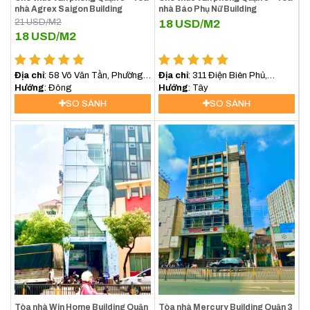
nhà Agrex Saigon Building
nhà Báo Phụ Nữ Building
21
USD/M2
18
USD/M2
18
USD/M2
Địa chỉ
: 58 Võ Văn Tần, Phường
Địa chỉ
: 311 Điện Biên Phủ,
6, Quận 3
Hướng
: Đông
Phường 4, Quận 3
Hướng
: Tây
SO SÁNH
SO SÁNH
Tòa nhà Win Home Building Quận
Tòa nhà Mercury Building Quận 3