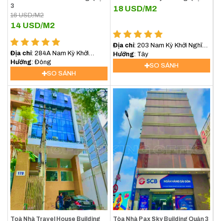
3
18
USD/M2
16
USD/M2
14
USD/M2
Địa chỉ
: 203 Nam Kỳ Khởi Nghĩa,
Địa chỉ
: 284A Nam Kỳ Khởi
Phường 7, Quận 3
Hướng
: Tây
Nghĩa, Phường 8, Quận 3
Hướng
: Đông
SO SÁNH
SO SÁNH
Toà Nhà Travel House Building
Tòa Nhà Pax Sky Building Quận 3