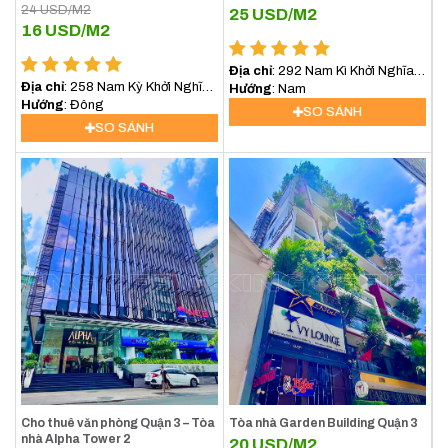
24
USD/M2
25
USD/M2
16
USD/M2
Địa chỉ
: 292 Nam Kì Khởi Nghĩa,
Địa chỉ
: 258 Nam Kỳ Khởi Nghĩa,
Phường 8, Quận 3
Hướng
: Nam
Phường 8, Quận 3
Hướng
: Đông
SO SÁNH
SO SÁNH
Cho thuê văn phòng Quận 3 – Tòa
Tòa nhà Garden Building Quận 3
nhà Alpha Tower 2
20
USD/M2