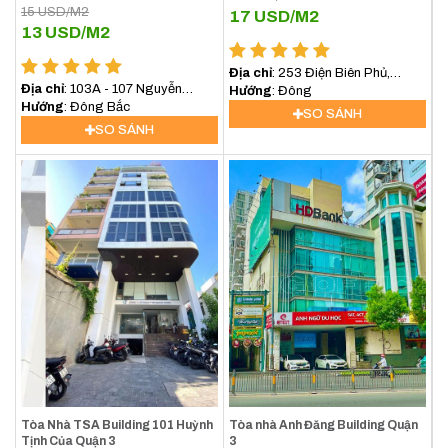
15
USD/M2
17
USD/M2
13
USD/M2
Địa chỉ
: 253 Điện Biên Phủ,
Địa chỉ
: 103A - 107 Nguyễn
Phường 7, Quận 3
Hướng
: Đông
Thông, Phường 9, Quận 3
Hướng
: Đông Bắc
SO SÁNH
SO SÁNH
Tòa Nhà TSA Building 101 Huỳnh
Tòa nhà Anh Đăng Building Quận
Tịnh Của Quận 3
3