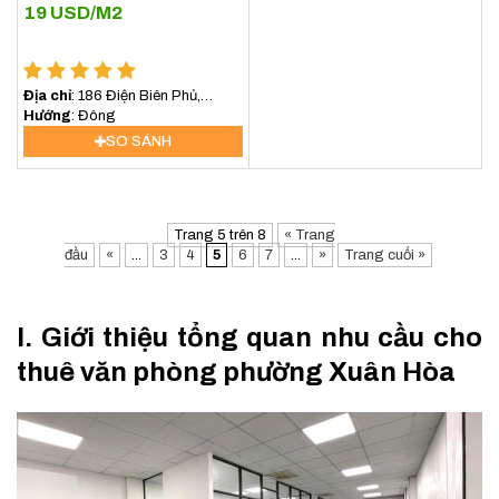
19
USD/M2
Địa chỉ
: 186 Điện Biên Phủ,
Phường 6, Quận 3
Hướng
: Đông
SO SÁNH
Trang 5 trên 8
« Trang
đầu
«
...
3
4
5
6
7
...
»
Trang cuối »
I. Giới thiệu tổng quan nhu cầu cho
thuê văn phòng phường Xuân Hòa