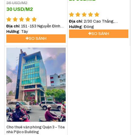
36
USD/M2
30
USD/M2
Địa chỉ
: 2/30 Cao Thắng,
Địa chỉ
: 151 -153 Nguyễn Đình
Phường 5, Quận 3
Hướng
: Đông
Chiểu, Phường 6, Quận 3
Hướng
: Tây
SO SÁNH
SO SÁNH
Cho thuê văn phòng Quận 3 – Tòa
nhà Pijico Building