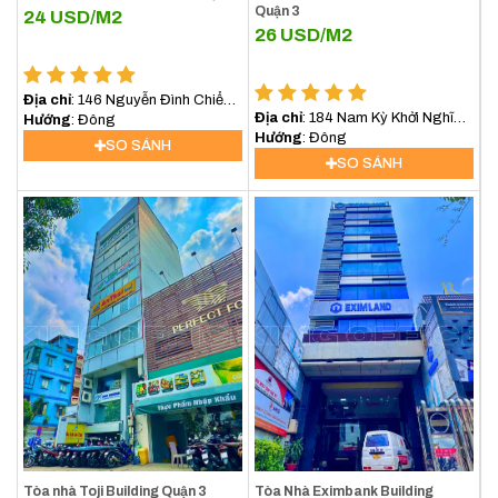
Quận 3
24
USD/M2
26
USD/M2
Địa chỉ
: 146 Nguyễn Đình Chiểu ,
Địa chỉ
: 184 Nam Kỳ Khởi Nghĩa,
Quận 3
Hướng
: Đông
Phường 6, Quận 3
Hướng
: Đông
SO SÁNH
SO SÁNH
Tòa nhà Toji Building Quận 3
Tòa Nhà Eximbank Building