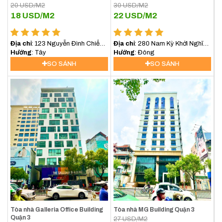
20
USD/M2
30
USD/M2
18
USD/M2
22
USD/M2
Địa chỉ
: 123 Nguyễn Đình Chiểu ,
Địa chỉ
: 280 Nam Kỳ Khởi Nghĩa,
Quận 3
Hướng
: Tây
Phường 8, Quận 3
Hướng
: Đông
SO SÁNH
SO SÁNH
Tòa nhà Galleria Office Building
Tòa nhà MG Building Quận 3
Quận 3
27
USD/M2