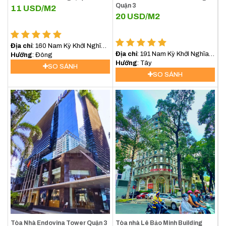
Quận 3
11
USD/M2
20
USD/M2
Địa chỉ
: 160 Nam Kỳ Khởi Nghĩa,
Địa chỉ
: 191 Nam Kỳ Khởi Nghĩa,
Phường 6, Quận 3
Hướng
: Đông
Phường 7, Quận 3
Hướng
: Tây
SO SÁNH
SO SÁNH
Tòa Nhà Endovina Tower Quận 3
Tòa nhà Lê Bảo Minh Building