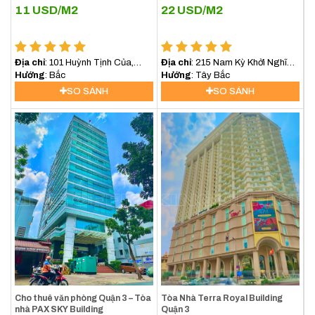
11
USD/M2
22
USD/M2
Địa chỉ
: 101 Huỳnh Tịnh Của,
Địa chỉ
: 215 Nam Kỳ Khởi Nghĩa,
Phường 8, Quận 3
Hướng
: Bắc
Phường 7, Quận 3
Hướng
: Tây Bắc
SO SÁNH
SO SÁNH
Cho thuê văn phòng Quận 3 – Tòa
Tòa Nhà Terra Royal Building
nhà PAX SKY Building
Quận 3