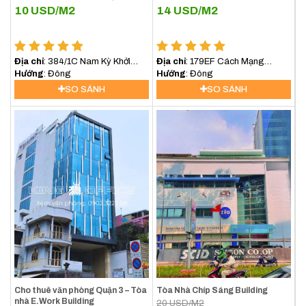
10
USD/M2
14
USD/M2
Địa chỉ
: 384/1C Nam Kỳ Khởi
Địa chỉ
: 179EF Cách Mạng
Nghĩa, Phường 8, Quận 3
Hướng
: Đông
Tháng Tám, Phường 5, Quận 3
Hướng
: Đông
SO SÁNH
SO SÁNH
Cho thuê văn phòng Quận 3 – Tòa
Tòa Nhà Chíp Sáng Building
nhà E.Work Building
20
USD/M2