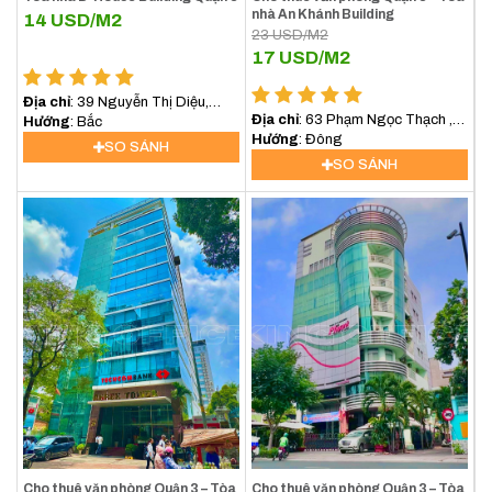
nhà An Khánh Building
14
USD/M2
23
USD/M2
17
USD/M2
Địa chỉ
: 39 Nguyễn Thị Diệu,
Địa chỉ
: 63 Phạm Ngọc Thạch ,
Phường 6, Quận 3
Hướng
: Bắc
Quận 3
Hướng
: Đông
SO SÁNH
SO SÁNH
Cho thuê văn phòng Quận 3 – Tòa
Cho thuê văn phòng Quận 3 – Tòa