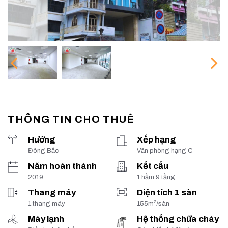
THÔNG TIN CHO THUÊ
Hướng
Xếp hạng
Đông Bắc
Văn phòng hạng C
Năm hoàn thành
Kết cấu
2019
1 hầm 9 tầng
Thang máy
Diện tích 1 sàn
2
1 thang máy
155m
/sàn
Máy lạnh
Hệ thống chữa cháy