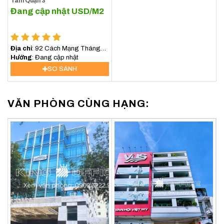
Tám Quận 3
Đang cập nhật
USD/M2
Địa chỉ
: 92 Cách Mạng Tháng
Tám, Phường Xuân Hòa, TP.HCM
Hướng
: Đang cập nhật
SO SÁNH
VĂN PHÒNG CÙNG HẠNG: