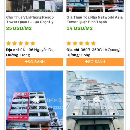
Cho Thuê Văn Phòng Resco
Giá Thuê Tòa Nhà Networld Asia
Tower Quận 1 – Lựa Chọn Lý
Tower Quận Bình Thạnh
Tưởng Cho Doanh Nghiệp Tại
25
USD/M2
14
USD/M2
Trung Tâm TP.HCM
Địa chỉ
: 94 – 96 Nguyễn Du,
Địa chỉ
: 369B-369C Lê Quang
Phường Sài Gòn (Phường Bến
Hướng
: Đông
Định, Phường Bình Lợi Trung,
Hướng
: Đông
Nghé, Quận 1)
(Bình Thạnh) TP.HCM
SO SÁNH
SO SÁNH