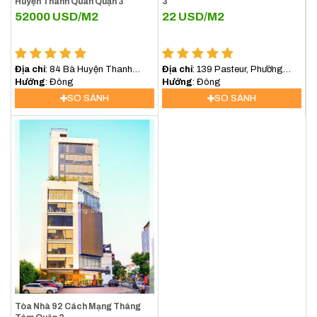
Huyện Thanh Quan Quận 3
3
52000
USD/M2
22
USD/M2
Địa chỉ
: 84 Bà Huyện Thanh
Địa chỉ
: 139 Pasteur, Phường
Quan, Xuân Hòa, Hồ Chí Minh,
Hướng
: Đông
Xuân Hòa, TP.HCM
Hướng
: Đông
Việt Nam
SO SÁNH
SO SÁNH
Tòa Nhà 92 Cách Mạng Tháng