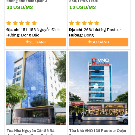
phòng cho thuê Quận 3
268/1 PASTEUR
30
USD/M2
12
USD/M2
Địa chỉ
: 151-153 Nguyễn Đình
Địa chỉ
: 268/1 đường Pasteur
Chiểu, Quận 3
Hướng
: Đông Bắc
Hướng
: Đông
SO SÁNH
SO SÁNH
Tòa Nhà Nguyên Căn 84 Bà
Tòa Nhà VNO 139 Pasteur Quận