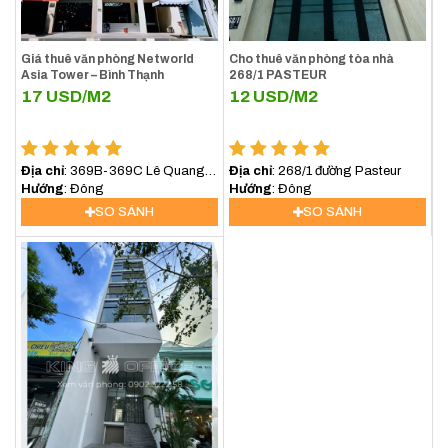
Giá thuê văn phòng Networld
Cho thuê văn phòng tòa nhà
Asia Tower – Bình Thạnh
268/1 PASTEUR
17
USD/M2
12
USD/M2
Địa chỉ
: 369B-369C Lê Quang
Địa chỉ
: 268/1 đường Pasteur
Định, Phường Bình lợi
Hướng
: Đông
Hướng
: Đông
Trung,TP.HCM
SO SÁNH
SO SÁNH