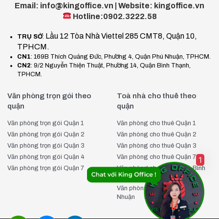
Email: info@kingoffice.vn | Website: kingoffice.vn
Hotline:0902.3222.58
Lầu 12 Tòa Nhà Viettel 285 CMT8, Quận 10,
TRỤ SỞ
:
TPHCM.
CN1
: 169B Thích Quảng Đức, Phường 4, Quận Phú Nhuận, TPHCM.
CN2
: 9/2 Nguyễn Thiện Thuật, Phường 14, Quận Bình Thạnh,
TPHCM.
Văn phòng trọn gói theo
Toà nhà cho thuê theo
quận
quận
Văn phòng trọn gói Quận 1
Văn phòng cho thuê Quận 1
Văn phòng trọn gói Quận 2
Văn phòng cho thuê Quận 2
Văn phòng trọn gói Quận 3
Văn phòng cho thuê Quận 3
Văn phòng trọn gói Quận 4
Văn phòng cho thuê Quận 7
1
Văn phòng trọn gói Quận 7
Văn phòng cho thuê Quận Bình
Thạnh
Văn phòng cho thuê Quận Phú
Nhuận