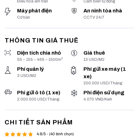
Điều hoà âm trần
Cảm biến tự động
Máy phát điện
An ninh tòa nhà
Cơ bản
CCTV 24/7
THÔNG TIN GIÁ THUÊ
Diện tích chia nhỏ
Giá thuê
2
55 – 155 – 465 – 1500m
13 USD/M2
Phí quản lý
Phí gửi xe máy (1
3 USD/M2
xe)
200.000 USD/Tháng
Phí gửi ô tô (1 xe)
Phí điện sử dụng
2.000.000 USD/Tháng
4.070 VNĐ/Kwh
CHI TIẾT SẢN PHẨM
4.8/5 - (40 bình chọn)