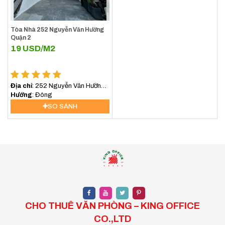
Tòa Nhà 252 Nguyễn Văn Hưởng
Quận 2
19
USD/M2
Địa chỉ
: 252 Nguyễn Văn Hưởng,
An Khánh, Hồ Chí Minh, Việt Nam
Hướng
: Đông
SO SÁNH
CHO THUÊ VĂN PHÒNG – KING OFFICE
CO.,LTD