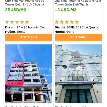
Cho Thuê Văn Phòng Resco
Giá Thuê Tòa Nhà Networld Asia
Tower Quận 1 – Lựa Chọn Lý
Tower Quận Bình Thạnh
Tưởng Cho Doanh Nghiệp Tại
25
USD/M2
14
USD/M2
Trung Tâm TP.HCM
Địa chỉ
: 94 – 96 Nguyễn Du,
Địa chỉ
: 369B-369C Lê Quang
Phường Sài Gòn (Phường Bến
Hướng
: Đông
Định, Phường Bình Lợi Trung,
Hướng
: Đông
Nghé, Quận 1)
(Bình Thạnh) TP.HCM
SO SÁNH
SO SÁNH