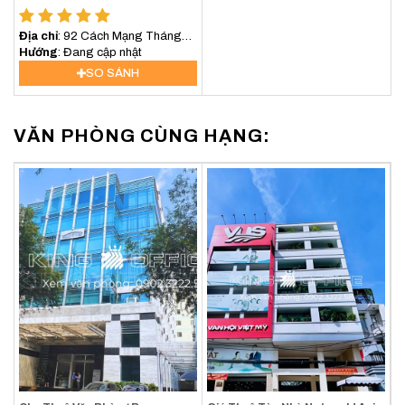
Địa chỉ
: 92 Cách Mạng Tháng
Tám, Phường Xuân Hòa, TP.HCM
Hướng
: Đang cập nhật
SO SÁNH
VĂN PHÒNG CÙNG HẠNG: