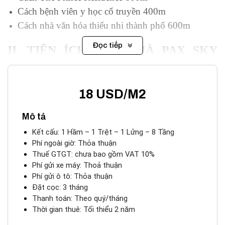
Cách bệnh viên y học cổ truyền 400m
Cách nhà văn hóa thiếu nhi thành phố 600m
Đọc tiếp
II. TIỆN ÍCH TÒA NHÀ PAX SKY
BUILDING
Cao ốc văn phòng cho thuê đường Nam Kỳ Khởi
18 USD/M2
Nghĩa
, Pax Sky Building được xây dựng với quy mô
Mô tả
1 hầm, 1 trệt, 1 lửng và 8 tầng cao. Tòa nhà được thiết
kế vô cùng hiện đại, nổi bật hơn hẳn các cao ốc trong
Kết cấu: 1 Hầm – 1 Trệt – 1 Lửng – 8 Tầng
Phí ngoài giờ: Thỏa thuận
cùng khu vực. Chủ đầu tư rất thông minh khi sử dụng
Thuế GTGT: chưa bao gồm VAT 10%
gam màu xanh của kính nhằm tạo nên sự hài hòa,
Phí gửi xe máy: Thoả thuận
thẩm mỹ cao…
Sở hữu diện tích đa dạng từ 50m2 –
Phí gửi ô tô: Thỏa thuận
Đặt cọc: 3 tháng
130m2 đem lại cho khách hàng nhiều lựa chọn theo
Thanh toán: Theo quý/tháng
nhu cầu. Cao ốc cho thuê hứa hẹn sẽ là nơi làm việc
Thời gian thuê: Tối thiểu 2 năm
tiềm năng cho các khách hàng được an tâm làm việc.