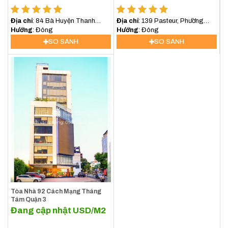
Địa chỉ
: 84 Bà Huyện Thanh
Địa chỉ
: 139 Pasteur, Phường
Quan, Xuân Hòa, Hồ Chí Minh,
Hướng
: Đông
Xuân Hòa, TP.HCM
Hướng
: Đông
Việt Nam
SO SÁNH
SO SÁNH
Tòa Nhà 92 Cách Mạng Tháng
Tám Quận 3
Đang cập nhật
USD/M2