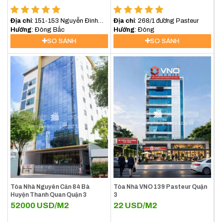
đến với KINGOFFICE
Địa chỉ
: 151-153 Nguyễn Đình
Địa chỉ
: 268/1 đường Pasteur
$ Giá cho thuê văn phòng quận 3 tháng
Chiểu, Quận 3
Hướng
: Đông Bắc
Hướng
: Đông
8/2026
SO SÁNH
SO SÁNH
[vanphongchothue quan=3][/vanphongchothue]
Tòa Nhà Nguyên Căn 84 Bà
Tòa Nhà VNO 139 Pasteur Quận
Huyện Thanh Quan Quận 3
3
52000
USD/M2
22
USD/M2