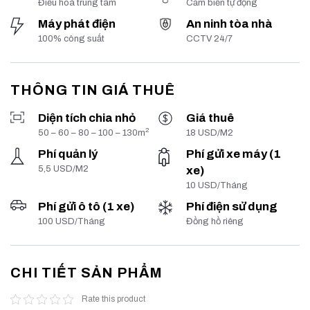
Điều hoà trung tâm
Cảm biến tự động
Máy phát điện
An ninh tòa nhà
100% công suất
CCTV 24/7
THÔNG TIN GIÁ THUÊ
Diện tích chia nhỏ
Giá thuê
2
50 – 60 – 80 – 100 – 130m
18 USD/M2
Phí quản lý
Phí gửi xe máy (1
5,5 USD/M2
xe)
10 USD/Tháng
Phí gửi ô tô (1 xe)
Phí điện sử dụng
100 USD/Tháng
Đồng hồ riêng
CHI TIẾT SẢN PHẨM
Rate this product