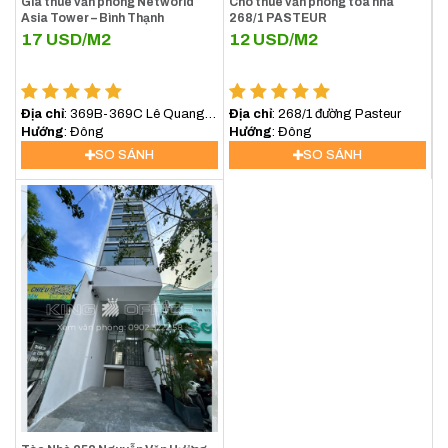
Giá thuê văn phòng Networld
Cho thuê văn phòng tòa nhà
Asia Tower – Bình Thạnh
268/1 PASTEUR
17
USD/M2
12
USD/M2
Địa chỉ
: 369B-369C Lê Quang
Địa chỉ
: 268/1 đường Pasteur
Định, Phường Bình lợi
Hướng
: Đông
Hướng
: Đông
Trung,TP.HCM
SO SÁNH
SO SÁNH