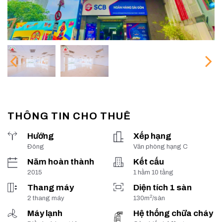
THÔNG TIN CHO THUÊ
Hướng
Xếp hạng
Đông
Văn phòng hạng C
Năm hoàn thành
Kết cấu
2015
1 hầm 10 tầng
Thang máy
Diện tích 1 sàn
2
2 thang máy
130m
/sàn
Máy lạnh
Hệ thống chữa cháy