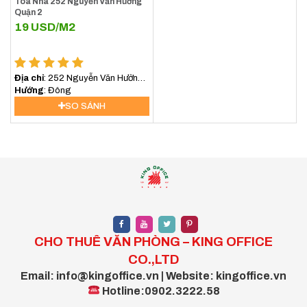
Tòa Nhà 252 Nguyễn Văn Hưởng
Quận 2
19
USD/M2
Địa chỉ
: 252 Nguyễn Văn Hưởng,
An Khánh, Hồ Chí Minh, Việt Nam
Hướng
: Đông
SO SÁNH
CHO THUÊ VĂN PHÒNG – KING OFFICE
CO.,LTD
Email: info@kingoffice.vn | Website: kingoffice.vn
Hotline:0902.3222.58