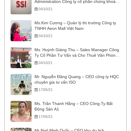
Administration Công ty cổ phần chứng khoán
SSI
04/10/21
Ms.Kim Cương – Quản lý thị trường Công ty
TNHH Aeon Mall Việt Nam
04/10/21
Ms. Huỳnh Giáng Thu – Sales Manager Công
Ty Cổ Phần Tư Vấn và Cho Thuê Văn Phòng
5S Office
04/10/21
Mr. Nguyễn Đăng Quang – CEO công ty HQC
chuyên gia tư vấn ISO
17/05/21
Ms. Trần Thanh Hằng – CEO Công Ty Bất
Động Sản A1
17/05/21
Mr Ngô Minh Quốc – CEO khu du lịch