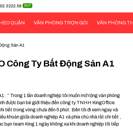
02.3222.58
24/7
HEO QUẬN
VĂN PHÒNG TRỌN GÓI
VĂN PHÒNG T
Động Sản A1
O Công Ty Bất Động Sản A1
: ” Trong 1 lần doanh nghiệp tôi muốn mở rộng văn phòng
 tình được bạn bè giới thiệu đến công ty TNHH KingOffice.
chi tiết trong vòng chưa đến 5 phút. Bên tôi đi xem ngay và
ều khoản giữa doanh nghiệp A1 và phía chủ nhà rất chi tiết ,
các bạn team King 1 ngày không xa khi doanh nghiệp tôi tiếp