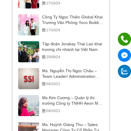
L’Mak Orchard
17/10/24
Công Ty Ngọc Thiên Global Khai
Trương Văn Phòng Yoco Building
Quận 1
17/10/24
Tập đoàn Jorakay Thái Lan khai
trương chi nhánh tại Việt Nam
25/09/24
Ms. Nguyễn Thị Ngọc Châu –
Team Leader/ Administration
Công ty cổ phần chứng khoán
04/10/21
SSI
Ms.Kim Cương – Quản lý thị
trường Công ty TNHH Aeon Mall
Việt Nam
04/10/21
Ms. Huỳnh Giáng Thu – Sales
Manager Công Ty Cổ Phần Tư