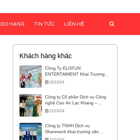
HEO HẠNG
TIN TỨC
LIÊN HỆ
Khách hàng khác
Công Ty ELOFUN
ENTERTAIMENT Khai Trương
Văn Phòng Mới Tại Pico Plaza
26/10/24
Tân Bình
Công ty Cổ phần Dịch vụ Công
nghệ Cao An Lạc Khang –
Thương hiệu NURA’S khai
22/10/24
trương văn phòng tại Tòa nhà
Republic
Công ty TNHH Dịch vụ
Sharework khai trương văn
phòng tại Athena Building
22/10/24