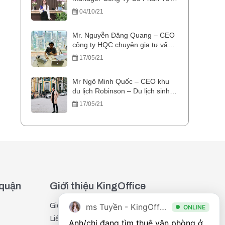
Vấn và Cho Thuê Văn Phòng 5S
04/10/21
Office
Mr. Nguyễn Đăng Quang – CEO
công ty HQC chuyên gia tư vấn
ISO
17/05/21
Mr Ngô Minh Quốc – CEO khu
du lịch Robinson – Du lịch sinh
thái Cam Ranh
17/05/21
 quận
Giới thiệu KingOffice
Giới thiệu
ms Tuyền - KingOffice
ONLINE
Liên hệ
Anh/chị đang tìm thuê văn phòng ở 