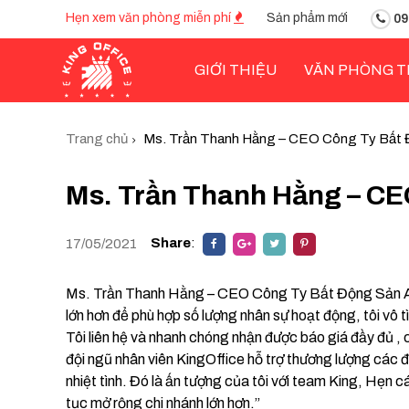
Hẹn xem văn phòng miễn phí
Sản phẩm mới
09
GIỚI THIỆU
VĂN PHÒNG T
Trang chủ
Ms. Trần Thanh Hằng – CEO Công Ty Bất 
Ms. Trần Thanh Hằng – CE
Share
:
17/05/2021
Ms. Trần Thanh Hằng – CEO Công Ty Bất Động Sản A1 
lớn hơn để phù hợp số lượng nhân sự hoạt động, tôi vô
Tôi liên hệ và nhanh chóng nhận được báo giá đầy đủ , 
đội ngũ nhân viên KingOffice hỗ trợ thương lượng các đi
nhiệt tình. Đó là ấn tượng của tôi với team King, Hẹn 
tục mở rộng chi nhánh lớn hơn.”