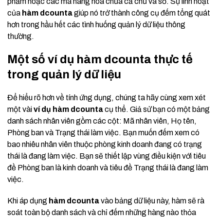
phẩm hoặc các mã hàng hóa chứa cả chữ và số. Sự linh hoạt
của
hàm dcounta
giúp nó trở thành công cụ đếm tổng quát
hơn trong hầu hết các tình huống quản lý dữ liệu thông
thường.
Một số ví dụ hàm dcounta thực tế
trong quản lý dữ liệu
Để hiểu rõ hơn về tính ứng dụng, chúng ta hãy cùng xem xét
một vài
ví dụ hàm dcounta
cụ thể. Giả sử bạn có một bảng
danh sách nhân viên gồm các cột: Mã nhân viên, Họ tên,
Phòng ban và Trạng thái làm việc. Bạn muốn đếm xem có
bao nhiêu nhân viên thuộc phòng kinh doanh đang có trạng
thái là đang làm việc. Bạn sẽ thiết lập vùng điều kiện với tiêu
đề Phòng ban là kinh doanh và tiêu đề Trạng thái là đang làm
việc.
Khi áp dụng
hàm dcounta
vào bảng dữ liệu này, hàm sẽ rà
soát toàn bộ danh sách và chỉ đếm những hàng nào thỏa