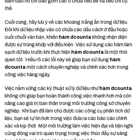
đảm bảo nó chỉ bao gồm các ô chứa tiêu đề và tiêu chí cụ
thể.
Cuối cùng, hãy lưu ý về các khoảng trắng ẩn trong dữ liệu.
Đôi khi dữ liệu nhập vào có chứa các dấu cách ở đầu hoặc
cuối chuỗi văn bản, khiến
hàm dcounta
không nhận diện
được sự trùng khớp với điều kiện. Việc sử dụng các hàm làm
sạch dữ liệu trước khi thực hiện
hàm dcounta
là một thói
quen tốt. Hiểu rõ các lỗi này sẽ giúp bạn sử dụng
hàm
dcounta
một cách chuyên nghiệp và chính xác hơn trong
công việc hàng ngày.
Việc nắm vững các kỹ thuật xử lý dữ liệu như
hàm dcounta
không chỉ giúp bạn hoàn thành công việc nhanh hơn mà còn
nâng cao giá trị bản thân trong môi trường công sở chuyên
nghiệp. Khi bạn đã làm chủ được các công cụ phân tích dữ
liệu, bạn sẽ tự tin hơn trong việc đưa ra các báo cáo chính
xác và kịp thời. Một môi trường làm việc hiện đại và tiện nghi
cũng đóng vai trò quan trọng trong việc thúc đẩy sự sáng