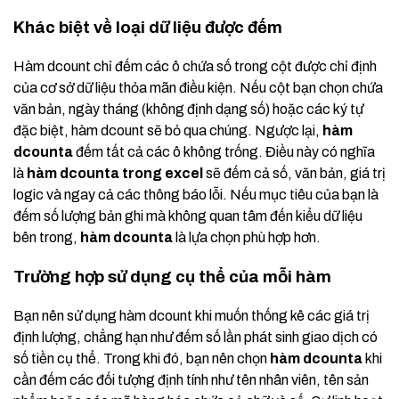
Khác biệt về loại dữ liệu được đếm
Hàm dcount chỉ đếm các ô chứa số trong cột được chỉ định
của cơ sở dữ liệu thỏa mãn điều kiện. Nếu cột bạn chọn chứa
văn bản, ngày tháng (không định dạng số) hoặc các ký tự
đặc biệt, hàm dcount sẽ bỏ qua chúng. Ngược lại,
hàm
dcounta
đếm tất cả các ô không trống. Điều này có nghĩa
là
hàm dcounta trong excel
sẽ đếm cả số, văn bản, giá trị
logic và ngay cả các thông báo lỗi. Nếu mục tiêu của bạn là
đếm số lượng bản ghi mà không quan tâm đến kiểu dữ liệu
bên trong,
hàm dcounta
là lựa chọn phù hợp hơn.
Trường hợp sử dụng cụ thể của mỗi hàm
Bạn nên sử dụng hàm dcount khi muốn thống kê các giá trị
định lượng, chẳng hạn như đếm số lần phát sinh giao dịch có
số tiền cụ thể. Trong khi đó, bạn nên chọn
hàm dcounta
khi
cần đếm các đối tượng định tính như tên nhân viên, tên sản