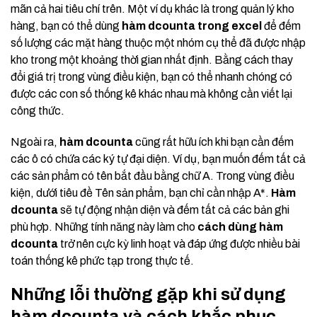
mãn cả hai tiêu chí trên. Một ví dụ khác là trong quản lý kho
hàng, bạn có thể dùng
hàm dcounta trong excel
để đếm
số lượng các mặt hàng thuộc một nhóm cụ thể đã được nhập
kho trong một khoảng thời gian nhất định. Bằng cách thay
đổi giá trị trong vùng điều kiện, bạn có thể nhanh chóng có
được các con số thống kê khác nhau mà không cần viết lại
công thức.
Ngoài ra,
hàm dcounta
cũng rất hữu ích khi bạn cần đếm
các ô có chứa các ký tự đại diện. Ví dụ, bạn muốn đếm tất cả
các sản phẩm có tên bắt đầu bằng chữ A. Trong vùng điều
kiện, dưới tiêu đề Tên sản phẩm, bạn chỉ cần nhập A*.
Hàm
dcounta
sẽ tự động nhận diện và đếm tất cả các bản ghi
phù hợp. Những tính năng này làm cho
cách dùng hàm
dcounta
trở nên cực kỳ linh hoạt và đáp ứng được nhiều bài
toán thống kê phức tạp trong thực tế.
Những lỗi thường gặp khi sử dụng
hàm dcounta và cách khắc phục