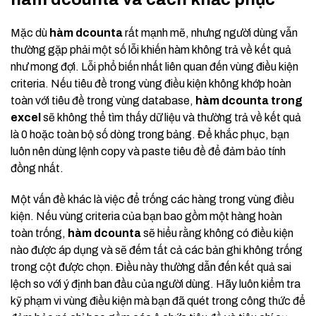
Mặc dù
hàm dcounta
rất mạnh mẽ, nhưng người dùng vẫn
thường gặp phải một số lỗi khiến hàm không trả về kết quả
như mong đợi. Lỗi phổ biến nhất liên quan đến vùng điều kiện
criteria. Nếu tiêu đề trong vùng điều kiện không khớp hoàn
toàn với tiêu đề trong vùng database,
hàm dcounta trong
excel
sẽ không thể tìm thấy dữ liệu và thường trả về kết quả
là 0 hoặc toàn bộ số dòng trong bảng. Để khắc phục, bạn
luôn nên dùng lệnh copy và paste tiêu đề để đảm bảo tính
đồng nhất.
Một vấn đề khác là việc để trống các hàng trong vùng điều
kiện. Nếu vùng criteria của bạn bao gồm một hàng hoàn
toàn trống,
hàm dcounta
sẽ hiểu rằng không có điều kiện
nào được áp dụng và sẽ đếm tất cả các bản ghi không trống
trong cột được chọn. Điều này thường dẫn đến kết quả sai
lệch so với ý định ban đầu của người dùng. Hãy luôn kiểm tra
kỹ phạm vi vùng điều kiện mà bạn đã quét trong công thức để