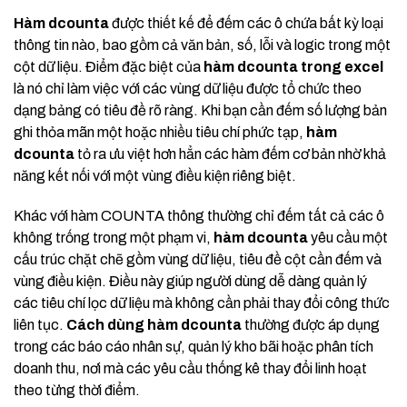
Hàm dcounta
được thiết kế để đếm các ô chứa bất kỳ loại
thông tin nào, bao gồm cả văn bản, số, lỗi và logic trong một
cột dữ liệu. Điểm đặc biệt của
hàm dcounta trong excel
là nó chỉ làm việc với các vùng dữ liệu được tổ chức theo
dạng bảng có tiêu đề rõ ràng. Khi bạn cần đếm số lượng bản
ghi thỏa mãn một hoặc nhiều tiêu chí phức tạp,
hàm
dcounta
tỏ ra ưu việt hơn hẳn các hàm đếm cơ bản nhờ khả
năng kết nối với một vùng điều kiện riêng biệt.
Khác với hàm COUNTA thông thường chỉ đếm tất cả các ô
không trống trong một phạm vi,
hàm dcounta
yêu cầu một
cấu trúc chặt chẽ gồm vùng dữ liệu, tiêu đề cột cần đếm và
vùng điều kiện. Điều này giúp người dùng dễ dàng quản lý
các tiêu chí lọc dữ liệu mà không cần phải thay đổi công thức
liên tục.
Cách dùng hàm dcounta
thường được áp dụng
trong các báo cáo nhân sự, quản lý kho bãi hoặc phân tích
doanh thu, nơi mà các yêu cầu thống kê thay đổi linh hoạt
theo từng thời điểm.