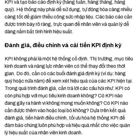
KPI và tạo báo cáo định kỳ (hàng tuần, hàng tháng, hàng
quý). Hệ thống này phải dễ sử dụng, tự động hóa càng nhiều
càng tốt để giảm thiểu công sức nhập liệu. Các báo cáo cần
được trình bày rõ ràng, trực quan để nhân viên và quản lý dễ
dàng nắm bắt tình hình hiệu suất.
Đánh giá, điều chỉnh và cải tiến KPI định kỳ
KPI không phải là một hệ thống cố định. Thị trường, mục tiêu
kinh doanh và năng lực nhân viên có thể thay đổi theo thời
gian. Do đó, cần có các buổi đánh giá định kỳ (ví dụ: hàng
quý hoặc nửa năm) để xem xét hiệu quả của các KPI hiện tại.
Trong quá trình đánh giá, cần trả lời các câu hỏi như: KPI có
còn phù hợp với mục tiêu kinh doanh không? Có KPI nào
đang gây ra hành vi không mong muốn không? Có KPI nào
cần được thêm vào hoặc loại bỏ không? Dựa trên kết quả
đánh giá, tiến hành điều chỉnh, tối ưu hóa hệ thống KPI để
đảm bảo chúng luôn phù hợp và hiệu quả nhất cho việc quản
lý hiệu suất của nhân viên kinh doanh.