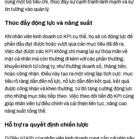
cùng một bộ tiêu chí, thúc đẩy sự cạnh tranh lành mạnh và sự
tin tưởng vào quản lý.
Thúc đẩy động lực và năng suất
Khi nhân viên kinh doanh có KPI cụ thể, họ sẽ có động lực để
phấn đấu đạt được hoặc vượt qua các mục tiêu đã đề ra.
Việc đạt được các KPI không chỉ mang lại sự thỏa mãn về
mặt cá nhân mà còn thường đi kèm với các phần thưởng,
khuyến khích từ công ty, như thưởng doanh số, thăng tiến,
hoặc công nhận. Điều này tạo ra một vòng lặp tích cực: mục
tiêu rõ ràng dẫn đến nỗ lực, nỗ lực dẫn đến kết quả, kết quả
được công nhận và khen thưởng, từ đó tăng cường động lực
cho những mục tiêu tiếp theo. Việc theo dõi tiến độ KPI cũng
giúp nhân viên tự điều chỉnh và cải thiện liên tục, nâng cao
năng suất tổng thể.
Hỗ trợ ra quyết định chiến lược
Dữ liệu từ KPI của nhân viên kinh doanh cung cấp cái nhìn sâu