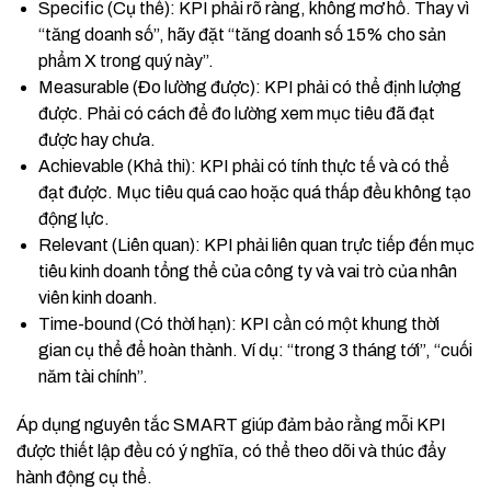
Specific (Cụ thể): KPI phải rõ ràng, không mơ hồ. Thay vì
“tăng doanh số”, hãy đặt “tăng doanh số 15% cho sản
phẩm X trong quý này”.
Measurable (Đo lường được): KPI phải có thể định lượng
được. Phải có cách để đo lường xem mục tiêu đã đạt
được hay chưa.
Achievable (Khả thi): KPI phải có tính thực tế và có thể
đạt được. Mục tiêu quá cao hoặc quá thấp đều không tạo
động lực.
Relevant (Liên quan): KPI phải liên quan trực tiếp đến mục
tiêu kinh doanh tổng thể của công ty và vai trò của nhân
viên kinh doanh.
Time-bound (Có thời hạn): KPI cần có một khung thời
gian cụ thể để hoàn thành. Ví dụ: “trong 3 tháng tới”, “cuối
năm tài chính”.
Áp dụng nguyên tắc SMART giúp đảm bảo rằng mỗi KPI
được thiết lập đều có ý nghĩa, có thể theo dõi và thúc đẩy
hành động cụ thể.