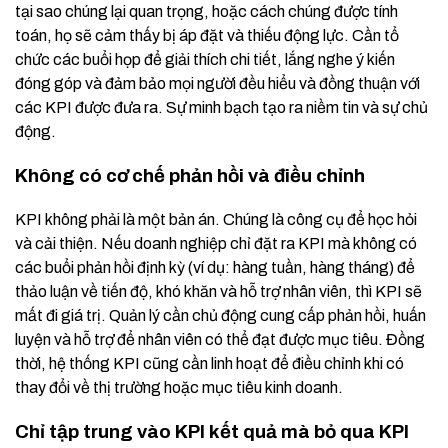
tại sao chúng lại quan trọng, hoặc cách chúng được tính
toán, họ sẽ cảm thấy bị áp đặt và thiếu động lực. Cần tổ
chức các buổi họp để giải thích chi tiết, lắng nghe ý kiến
đóng góp và đảm bảo mọi người đều hiểu và đồng thuận với
các KPI được đưa ra. Sự minh bạch tạo ra niềm tin và sự chủ
động.
Không có cơ chế phản hồi và điều chỉnh
KPI không phải là một bản án. Chúng là công cụ để học hỏi
và cải thiện. Nếu doanh nghiệp chỉ đặt ra KPI mà không có
các buổi phản hồi định kỳ (ví dụ: hàng tuần, hàng tháng) để
thảo luận về tiến độ, khó khăn và hỗ trợ nhân viên, thì KPI sẽ
mất đi giá trị. Quản lý cần chủ động cung cấp phản hồi, huấn
luyện và hỗ trợ để nhân viên có thể đạt được mục tiêu. Đồng
thời, hệ thống KPI cũng cần linh hoạt để điều chỉnh khi có
thay đổi về thị trường hoặc mục tiêu kinh doanh.
Chỉ tập trung vào KPI kết quả mà bỏ qua KPI