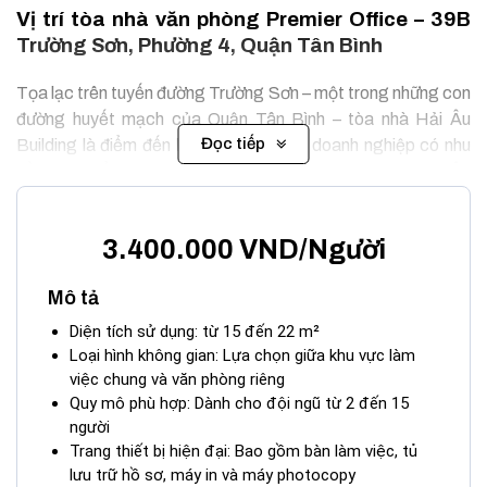
Vị trí tòa nhà văn phòng Premier Office –
39B
Trường Sơn, Phường 4, Quận Tân Bình
Tọa lạc trên tuyến đường Trường Sơn – một trong những con
đường huyết mạch của Quận Tân Bình – tòa nhà Hải Âu
Đọc tiếp
Building là điểm đến lý tưởng cho các doanh nghiệp có nhu
cầu di chuyển thường xuyên. Vị trí của Premier Office Hải Âu
Building mang đến những lợi thế về giao thông và kết nối, khi
chỉ mất vài phút để đến sân bay Tân Sơn Nhất, trung tâm
3.400.000 VND/Người
thành phố và các quận lân cận như Phú Nhuận, Gò Vấp hay
Bình Thạnh.
Mô tả
Diện tích sử dụng: từ 15 đến 22 m²
Loại hình không gian: Lựa chọn giữa khu vực làm
việc chung và văn phòng riêng
Quy mô phù hợp: Dành cho đội ngũ từ 2 đến 15
người
Trang thiết bị hiện đại: Bao gồm bàn làm việc, tủ
lưu trữ hồ sơ, máy in và máy photocopy