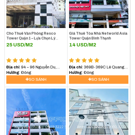
Premier Office bao nhiêu tiền?
Cho Thuê Văn Phòng Resco
Giá Thuê Tòa Nhà Networld Asia
Tower Quận 1 – Lựa Chọn Lý
Tower Quận Bình Thạnh
Tưởng Cho Doanh Nghiệp Tại
25
USD/M2
14
USD/M2
Trung Tâm TP.HCM
Địa chỉ
: 94 – 96 Nguyễn Du,
Địa chỉ
: 369B-369C Lê Quang
Phường Sài Gòn (Phường Bến
Hướng
: Đông
Định, Phường Bình Lợi Trung,
Hướng
: Đông
Nghé, Quận 1)
(Bình Thạnh) TP.HCM
SO SÁNH
SO SÁNH
Văn phòng trọn gói Hải Âu Building full tiện ích
Một trong những thông tin quan trọng nhất mà các doanh
nghiệp quan tâm khi lựa chọn văn phòng là mức giá thuê. Văn
phòng trọn gói Premier Office Hải Âu Building có bảng giá rõ