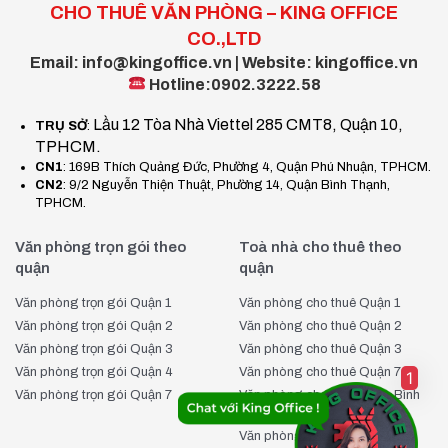
minh bạch và trung thực trong mọi giao dịch.
CHO THUÊ VĂN PHÒNG – KING OFFICE
Hỗ trợ đưa rước khách xem văn phòng miễn phí:
CO.,LTD
Giúp khách hàng có cái nhìn trực quan về không gian văn
Email: info@kingoffice.vn | Website: kingoffice.vn
phòng trước khi quyết định thuê.
Hotline:0902.3222.58
Hỗ trợ tư vấn thành lập doanh nghiệp miễn phí:
Lầu 12 Tòa Nhà Viettel 285 CMT8, Quận 10,
TRỤ SỞ
:
Cung cấp thông tin và hỗ trợ pháp lý cần thiết cho các
TPHCM.
doanh nghiệp mới thành lập.
CN1
: 169B Thích Quảng Đức, Phường 4, Quận Phú Nhuận, TPHCM.
Hỗ trợ tư vấn thiết kế văn phòng Premier Office
CN2
: 9/2 Nguyễn Thiện Thuật, Phường 14, Quận Bình Thạnh,
Quận Tân Bình miễn phí:
Tối ưu hóa không gian làm
TPHCM.
việc theo yêu cầu riêng của doanh nghiệp.
Văn phòng trọn gói theo
Toà nhà cho thuê theo
Hỗ trợ tư vấn chiến lược Digital Marketing miễn phí:
quận
quận
Giúp doanh nghiệp xây dựng thương hiệu và phát triển kinh
doanh trên nền tảng số.
Văn phòng trọn gói Quận 1
Văn phòng cho thuê Quận 1
Văn phòng trọn gói Quận 2
Văn phòng cho thuê Quận 2
Những ưu điểm vượt trội này chính là lý do khiến nhiều doanh
Văn phòng trọn gói Quận 3
Văn phòng cho thuê Quận 3
nghiệp tin tưởng lựa chọn King Office là đối tác cung cấp giải
Văn phòng trọn gói Quận 4
Văn phòng cho thuê Quận 7
1
pháp văn phòng trọn gói hàng đầu tại TP. Hồ Chí Minh. Với
Văn phòng trọn gói Quận 7
Văn phòng cho thuê Quận Bình
phương châm luôn đặt lợi ích khách hàng lên hàng đầu, King
Thạnh
Văn phòng cho thuê Quận Phú
Office cam kết mang đến dịch vụ chuyên nghiệp và hiệu quả,