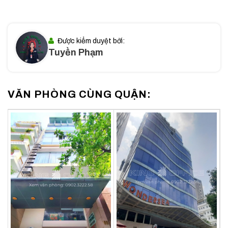
Premier Office được xây dựng với tiêu chí tối ưu hóa không
Được kiểm duyệt bởi:
gian làm việc và tạo ra môi trường hiện đại, thân thiện cho
Tuyền Phạm
doanh nghiệp. Dưới đây là các điểm nổi bật về quy mô và
thiết kế:
Diện tích văn phòng linh hoạt: Từ 15m² đến 22m², phù hợp
VĂN PHÒNG CÙNG QUẬN:
với nhu cầu của các doanh nghiệp từ nhỏ đến vừa.
Số chỗ ngồi: Đa dạng từ 2 đến 15 chỗ, giúp đáp ứng nhu
cầu sử dụng của nhiều loại hình doanh nghiệp.
Thiết kế hiện đại: Tận dụng tối đa ánh sáng tự nhiên nhờ
hệ thống cửa sổ kính lớn, kết hợp với hệ thống chiếu sáng
tiết kiệm năng lượng.
Nội thất cao cấp: Trang bị bàn ghế văn phòng, tủ hồ sơ
và các thiết bị hỗ trợ làm việc được lựa chọn kỹ càng.
Mặt ngoài sử dụng kính cường lực cao cấp: Tối ưu ánh
sáng tự nhiên và mang lại tầm nhìn thoáng đãng ra toàn
cảnh khu vực, đặc biệt là sân bay Tân Sơn Nhất.