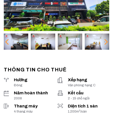
THÔNG TIN CHO THUÊ
Hướng
Xếp hạng
Đông
Văn phòng hạng C
Năm hoàn thành
Kết cấu
2008
2 - 15 chỗ ngồi
Thang máy
Diện tích 1 sàn
2
4 thang máy
1.200m
/sàn