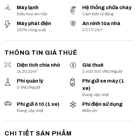
Máy lạnh
Hệ thống chữa cháy
Điều hòa âm trần
Cảm biến tự động
Máy phát điện
An ninh tòa nhà
100% công suất
CCTV 24/7
THÔNG TIN GIÁ THUÊ
Diện tích chia nhỏ
Giá thuê
2
15,20,22m
3.400.000 VND/Người
Phí quản lý
Phí gửi xe máy (1
0 VND/Người
xe)
Đang cập nhật
Phí gửi ô tô (1 xe)
Phí điện sử dụng
Đang cập nhật
Miễn phí
CHI TIẾT SẢN PHẨM