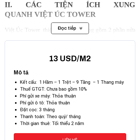
II. CÁC TIỆN ÍCH XUNG
QUANH
VIỆT ÚC TOWER
Đọc tiếp
Việt Úc Tower
thiết kế khá ấn tượng gồm 2 phần nửa
trên và nửa dưới xếp chồng lên nhau. Hai nửa này
tương phản đối lập với chất liệu và màu chủ đạo
nhưng lại nhấn mạnh sự hòa hợp khá lý tưởng. Với
13 USD/M2
mức giá ổn định nên khách hàng có thể an tâm sử
Mô tả
dụng tòa nhà mà không gặp phải bất kì sự vướng mắc
nào cả, không gian thoáng mát để có thể chuyên tâm
Kết cấu: 1 Hầm – 1 Trệt – 9 Tầng – 1 Thang máy
Thuế GTGT: Chưa bao gồm 10%
phát triển doanh nghiệp của chính mình.Hệ thống
Phí gửi xe máy: Thỏa thuận
điện chiếu sáng theo hệ thống bóng đôi đảm bảo đâỳ
Phí gửi ô tô: Thỏa thuận
đủ ánh sáng cho toàn văn phòng, tường vách cách âm
Đặt cọc: 3 tháng
Thanh toán: Theo quý/ tháng
tốt, đảm bảo sự tĩnh lặng trong từng công ty khác
Thời gian thuê: Tối thiểu 2 năm
nhau trong tòa nhà.