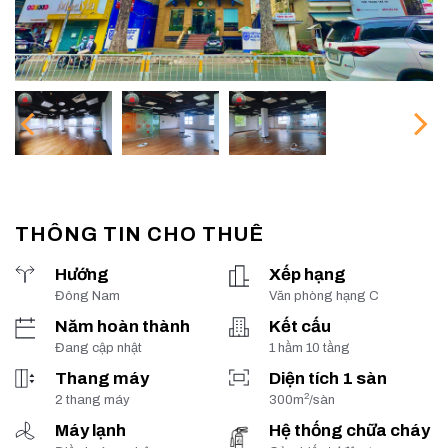
THÔNG TIN CHO THUÊ
Hướng
Xếp hạng
Đông Nam
Văn phòng hạng C
Năm hoàn thành
Kết cấu
Đang cập nhật
1 hầm 10 tầng
Thang máy
Diện tích 1 sàn
2
2 thang máy
300m
/sàn
Máy lạnh
Hệ thống chữa cháy