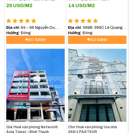
Tưởng Cho Doanh Nghiệp Tại
25
USD/M2
14
USD/M2
Trung Tâm TP.HCM
Địa chỉ
: 94 – 96 Nguyễn Du,
Địa chỉ
: 369B-369C Lê Quang
Phường Sài Gòn (Phường Bến
Hướng
: Đông
Định, Phường Bình Lợi Trung,
Hướng
: Đông
Nghé, Quận 1)
(Bình Thạnh) TP.HCM
SO SÁNH
SO SÁNH
Giá thuê văn phòng Networld
Cho thuê văn phòng tòa nhà
Asia Tower – Bình Thạnh
268/1 PASTEUR