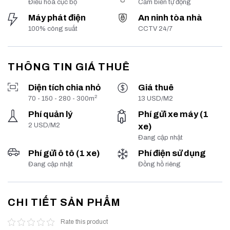
Điều hoà cục bộ
Cảm biến tự động
Máy phát điện
An ninh tòa nhà
100% công suất
CCTV 24/7
THÔNG TIN GIÁ THUÊ
Diện tích chia nhỏ
Giá thuê
2
70 - 150 - 280 - 300m
13 USD/M2
Phí quản lý
Phí gửi xe máy (1
2 USD/M2
xe)
Đang cập nhật
Phí gửi ô tô (1 xe)
Phí điện sử dụng
Đang cập nhật
Đồng hồ riêng
CHI TIẾT SẢN PHẨM
Rate this product