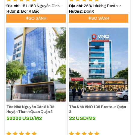
8/2026
Địa chỉ
: 151-153 Nguyễn Đình
Địa chỉ
: 268/1 đường Pasteur
Chiểu, Quận 3
Hướng
: Đông Bắc
Hướng
: Đông
SO SÁNH
SO SÁNH
[vanphongchothue quan=3][/vanphongchothue]
Tòa Nhà Nguyên Căn 84 Bà
Tòa Nhà VNO 139 Pasteur Quận
Huyện Thanh Quan Quận 3
3
52000
USD/M2
22
USD/M2