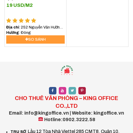
19
USD/M2
Địa chỉ
: 252 Nguyễn Văn Hưởng,
An Khánh, Hồ Chí Minh, Việt Nam
Hướng
: Đông
SO SÁNH
CHO THUÊ VĂN PHÒNG – KING OFFICE
CO.,LTD
Email: info@kingoffice.vn | Website: kingoffice.vn
Hotline:0902.3222.58
Lầu 12 Tòa Nhà Viettel 285 CMT8, Quận 10,
TRỤ SỞ
: