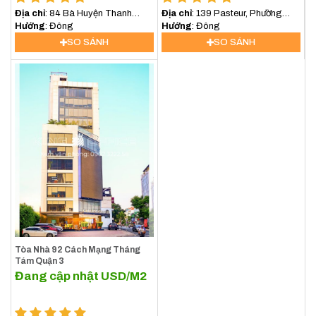
Địa chỉ
: 84 Bà Huyện Thanh
Địa chỉ
: 139 Pasteur, Phường
Quan, Xuân Hòa, Hồ Chí Minh,
Hướng
: Đông
Xuân Hòa, TP.HCM
Hướng
: Đông
Việt Nam
SO SÁNH
SO SÁNH
Tòa Nhà 92 Cách Mạng Tháng
Tám Quận 3
Đang cập nhật
USD/M2