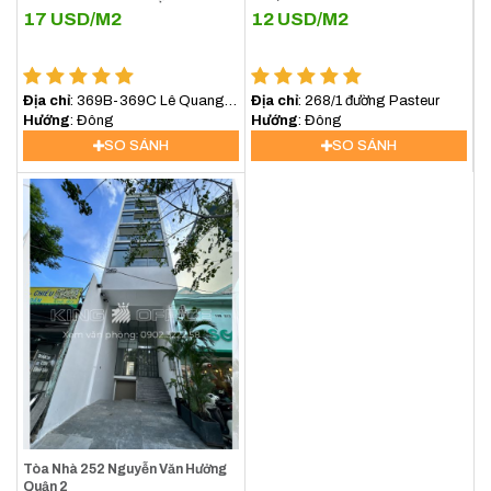
17
USD/M2
12
USD/M2
Địa chỉ
: 369B-369C Lê Quang
Địa chỉ
: 268/1 đường Pasteur
Định, Phường Bình lợi
Hướng
: Đông
Hướng
: Đông
Trung,TP.HCM
SO SÁNH
SO SÁNH
Tòa Nhà 252 Nguyễn Văn Hưởng
Quận 2