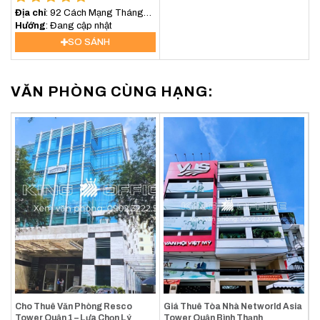
Địa chỉ
: 92 Cách Mạng Tháng
Tám, Phường Xuân Hòa, TP.HCM
Hướng
: Đang cập nhật
SO SÁNH
VĂN PHÒNG CÙNG HẠNG:
Cho Thuê Văn Phòng Resco
Giá Thuê Tòa Nhà Networld Asia
Tower Quận 1 – Lựa Chọn Lý
Tower Quận Bình Thạnh