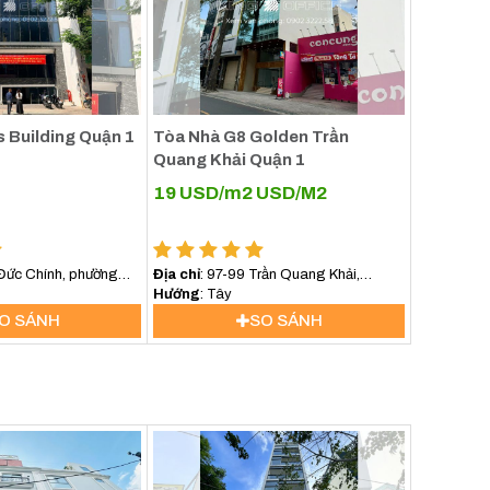
s Building Quận 1
Tòa Nhà G8 Golden Trần
ếu
Quang Khải Quận 1
ăn
19 USD/m2
USD/M2
ne
 Đức Chính, phường
Địa chỉ
: 97-99 Trần Quang Khải,
Phường Tân Định, TP HCM
Hướng
: Tây
O SÁNH
SO SÁNH
ng
huê
ng