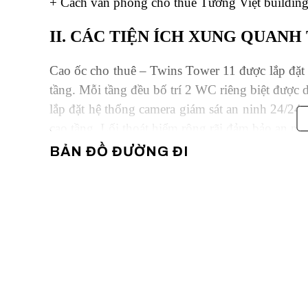
+ Cách văn phòng cho thuê Tường Việt buildin
II. CÁC TIỆN ÍCH XUNG QUANH
Cao ốc cho thuê – Twins Tower 11 được lắp đặt 
tầng. Mỗi tầng đều bố trí 2 WC riêng biệt được
lắp đặt hệ thống camera giám sát an ninh 24/24
cao tầng. Lối thoát hiểm rộng rãi đảm bảo an ni
BẢN ĐỒ ĐƯỜNG ĐI
Các khách hàng thuê văn phòng tại tòa nhà Tw
nhất làm hài lòng mọi khách hàng:
+ Dịch vụ phun thuốc diệt côn trùng định kỳ đả
+ Hệ thống máy phát điện công suất lớn đảm bả
+ Đèn chiếu sáng đôi được lắp đặt mỗi văn phòng
+ Đường truyền Internet cùng đường dây điện tho
+ Tòa nhà Twins 11 có vị trí gần các ngân h