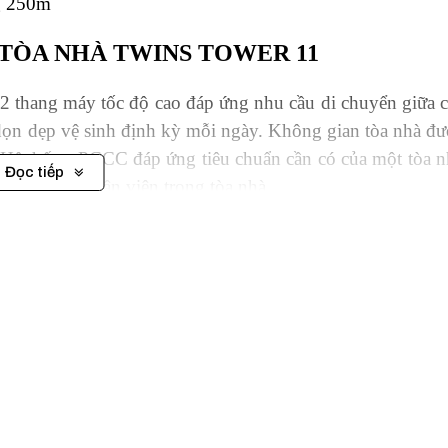
g 250m
 TÒA NHÀ TWINS TOWER 11
2 thang máy tốc độ cao đáp ứng nhu cầu di chuyển giữa c
 dọn dẹp vệ sinh định kỳ mỗi ngày. Không gian tòa nhà đư
. Hệ thống PCCC đáp ứng tiêu chuẩn cần có của một tòa n
Đọc tiếp
nh cho mọi nhân viên trong tòa nhà.
ins Tower 11 sẽ được hưởng những tiện ích và dịch vụ t
m bảo môi trường làm việc an toàn cho sức khỏe.
o cung cấp nguồn điện năng cho tòa nhà.
 với công nghệ tiết kiệm điện năng tối đa.
ại với tốc độ cao.
àng lớn uy tín cả nước: SacomBank, AbBank, VietcomBan