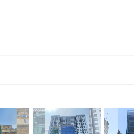
h nhanh nhất đảm bảo tiến độ công việc.
 NHÀ TWINS TOWER 11
 Thành, Quận 1
g máy