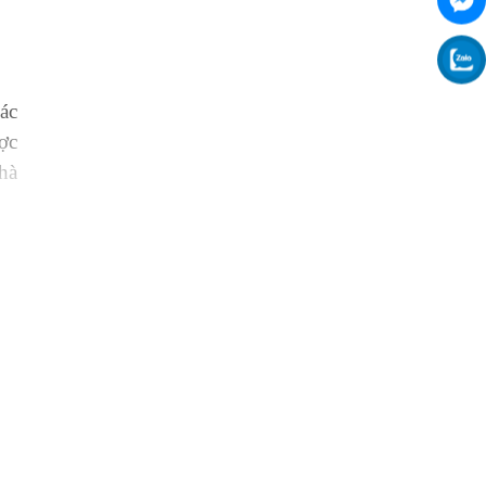
ác
ợc
hà
ốt
k,