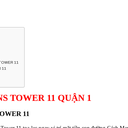
 TOWER 11
 11
S TOWER 11 QUẬN 1
TOWER 11
 Tower 11
tọa lạc ngay vị trí mặt tiền con đường Cách Mạ