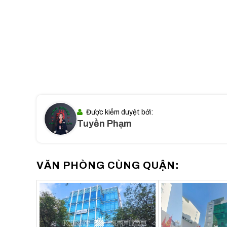
TPBank. Tiện lợi cho nhu cầu giao dịch tài chín
III. THÔNG TIN CHI TIẾT TÒA
Tên tòa nhà: TWINS TOWER 11
Địa chỉ: Cách Mạng Tháng Tám, Phường Bến
Kết cấu: 1 Hầm – 1 Trệt – 10 Tầng – 2 Than
Diện tích cho thuê: 230 – 2.300 m2
Giá thuê: $15/m2/tháng
Được kiểm duyệt bởi:
Phí quản lý: $2/m2/tháng
Tuyền Phạm
Phí gửi xe máy: Thỏa thuận
Phí gửi ô tô: Thỏa thuận
VĂN PHÒNG CÙNG QUẬN:
Tiền điện: Đồng hồ riêng. Theo giá nhà nước
Phí ngoài giờ: Miễn phí
Thời gian thuê: Tối thiểu 2 năm
Đặt cọc: 3 tháng
Thanh toán: Theo tháng hoặc theo quý