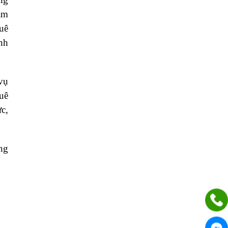
âm
uê
nh
vụ
uê
c,
ng