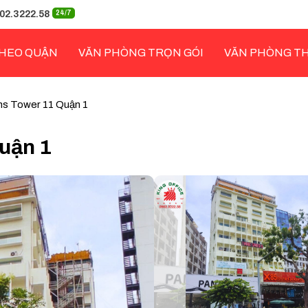
02.3222.58
24/7
HEO QUẬN
VĂN PHÒNG TRỌN GÓI
VĂN PHÒNG T
ns Tower 11 Quận 1
uận 1