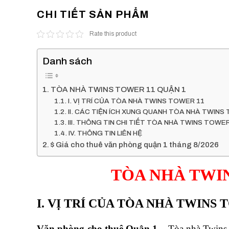
CHI TIẾT SẢN PHẨM
Rate this product
Danh sách
TÒA NHÀ TWINS TOWER 11 QUẬN 1
I. VỊ TRÍ CỦA TÒA NHÀ TWINS TOWER 11
II. CÁC TIỆN ÍCH XUNG QUANH TÒA NHÀ TWINS
III. THÔNG TIN CHI TIẾT TÒA NHÀ TWINS TOWER
IV. THÔNG TIN LIÊN HỆ
$ Giá cho thuê văn phòng quận 1 tháng 8/2026
TÒA NHÀ TWIN
I. VỊ TRÍ CỦA TÒA NHÀ TWINS 
Văn phòng cho thuê Quận 1
– Tòa nhà Twins