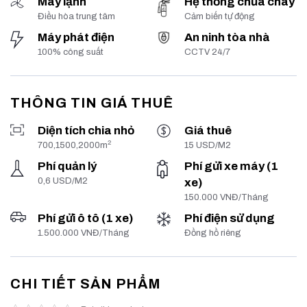
Máy lạnh
Hệ thống chữa cháy
Điều hòa trung tâm
Cảm biến tự động
Máy phát điện
An ninh tòa nhà
100% công suất
CCTV 24/7
THÔNG TIN GIÁ THUÊ
Diện tích chia nhỏ
Giá thuê
2
700,1500,2000m
15 USD/M2
Phí quản lý
Phí gửi xe máy (1
0,6 USD/M2
xe)
150.000 VNĐ/Tháng
Phí gửi ô tô (1 xe)
Phí điện sử dụng
1.500.000 VNĐ/Tháng
Đồng hồ riêng
CHI TIẾT SẢN PHẨM