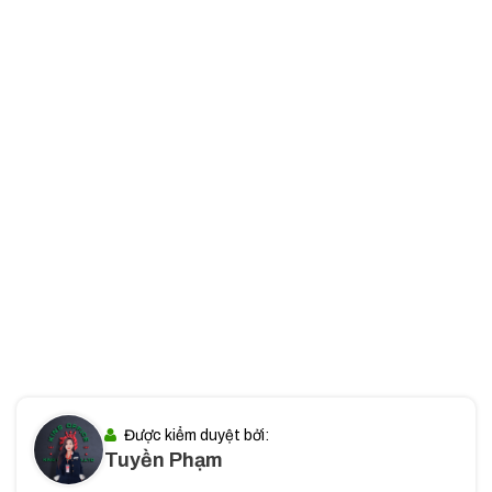
cư dân và doanh nghiệp dễ dàng di chuyển đến các khu
vực thương mại, dịch vụ, cũng như các khu đô thị nổi tiếng
như Phú Mỹ Hưng, Him Lam Kênh Tẻ.
Tiềm năng phát triển
: Sunrise City cũng gần với các
điểm trọng yếu như Trung tâm Hội chợ và Triển lãm Sài
Gòn (SECC), Đại học Tôn Đức Thắng, giúp việc kết nối
công việc và đối tác trở nên dễ dàng.
Tóm lại
, với vị trí đắc địa, dễ dàng kết nối với các khu vực
trọng yếu trong thành phố, Sunrise City Quận 7 là lựa chọn lý
tưởng cho các doanh nghiệp muốn phát triển và mở rộng
trong một khu vực sôi động và đầy tiềm năng.
II. Quy mô và thiết kế Sunrise City
Tòa nhà Sunrise City Quận 7 có quy mô lớn và được thiết kế
theo phong cách hiện đại, mang lại không gian làm việc lý
tưởng cho các công ty thuộc mọi quy mô. Kiến trúc của tòa
Được kiểm duyệt bởi:
Tuyền Phạm
nhà nổi bật và sang trọng, tối ưu hóa không gian để tạo ra
môi trường làm việc thoải mái và hiệu quả.