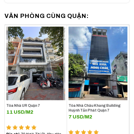
1. Quy mô của Sunrise City Quận 7
VĂN PHÒNG CÙNG QUẬN:
35 tầng nổi
và
2 tầng hầm
: Đây là tòa nhà cao tầng với
tổng diện tích sàn lên đến hơn
27.000m²
, mang lại không
gian rộng rãi cho các văn phòng cho thuê.
Diện tích mỗi sàn
: Mỗi tầng có diện tích lên đến
789m²
,
có thể linh hoạt chia nhỏ cho các công ty từ lớn đến nhỏ,
tạo sự thuận tiện cho doanh nghiệp trong việc lựa chọn
không gian phù hợp.
Hệ thống thang máy hiện đại
: Sunrise City được trang
bị thang máy tốc độ cao, giúp việc di chuyển giữa các
tầng trở nên nhanh chóng và thuận lợi.
Tòa Nhà UR Quận 7
Tòa Nhà Châu Khang Building
Huỳnh Tấn Phát Quận 7
11
USD/M2
7
USD/M2