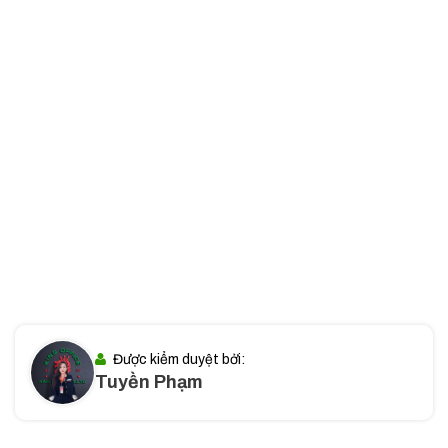
Tòa Nhà Văn Phòng Richmond City Nguyễn Xí Quận Bình
Thạnh
II. Quy mô và thiết kế tòa nhà Richmond City
Richmond City không chỉ sở hữu vị trí đắc địa mà còn có quy
mô ấn tượng, đáp ứng nhu cầu đa dạng của các doanh
nghiệp từ vừa và nhỏ đến các tập đoàn lớn. Với thiết kế hiện
đại và diện tích linh hoạt, tòa nhà mang đến không gian làm
việc tối ưu, giúp doanh nghiệp nâng cao hiệu suất và xây
dựng hình ảnh chuyên nghiệp.
Quy mô tòa nhà
gồm 1 tầng hầm và 25 tầng cao đáp
ứng được nhu cầu của nhiều loại hình doanh nghiệp
Diện tích mỗi sàn lên đến 2.233m²
, cho phép doanh
Được kiểm duyệt bởi:
Tuyền Phạm
nghiệp bố trí không gian làm việc linh hoạt, tối ưu hiệu suất
hoạt động.
Diện tích văn phòng cho thuê đa dạng từ 400m² –