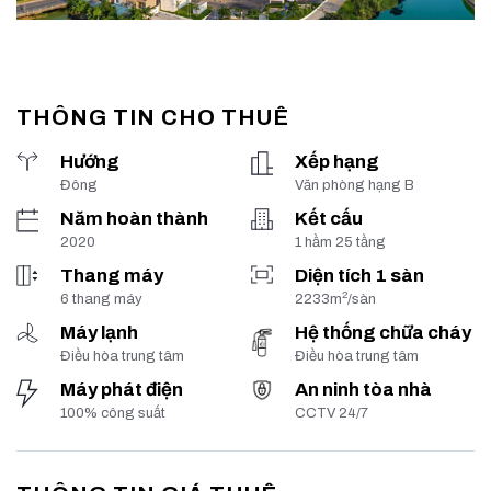
THÔNG TIN CHO THUÊ
Hướng
Xếp hạng
Đông
Văn phòng hạng B
Năm hoàn thành
Kết cấu
2020
1 hầm 25 tầng
Thang máy
Diện tích 1 sàn
2
6 thang máy
2233m
/sàn
Máy lạnh
Hệ thống chữa cháy
Điều hòa trung tâm
Điều hòa trung tâm
Máy phát điện
An ninh tòa nhà
100% công suất
CCTV 24/7