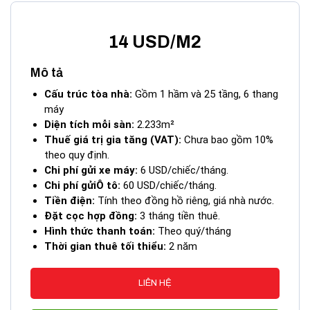
14 USD/M2
Mô tả
Tòa Nhà Richmond City Nguyễn Xí Quận Bình Thạnh
Cấu trúc tòa nhà:
Gồm 1 hầm và 25 tầng, 6 thang
máy
I. Vị trí tòa nhà Richmond City – 207C Nguyễn
Diện tích mỗi sàn:
2.233m²
Xí, Phường 26, Quận Bình Thạnh
Thuế giá trị gia tăng (VAT):
Chưa bao gồm 10%
theo quy định.
Chi phí gửi xe
máy:
6 USD/chiếc/tháng.
Richmond City sở hữu vị trí đắc địa tại khu vực Nguyễn Xí,
Chi phí gửiÔ tô:
60 USD/chiếc/tháng.
Quận Bình Thạnh, giúp kết nối linh hoạt với các quận trung
Tiền điện:
Tính theo đồng hồ riêng, giá nhà nước.
tâm như Quận 1, Quận 3, Phú Nhuận và các khu đô thị lớn
Đặt cọc hợp đồng:
3 tháng tiền thuê.
như Thủ Đức, Bình Dương.
Hình thức thanh toán:
Theo quý/tháng
Thời gian thuê tối thiểu:
2 năm
Nằm gần
Bến xe Miền Đông
, thuận tiện cho doanh
nghiệp có nhu cầu di chuyển liên tỉnh.
Cách
Ngã tư Hàng Xanh
chỉ 5 phút, giúp kết nối nhanh
LIÊN HỆ
chóng đến các tuyến đường huyết mạch như
Điện Biên