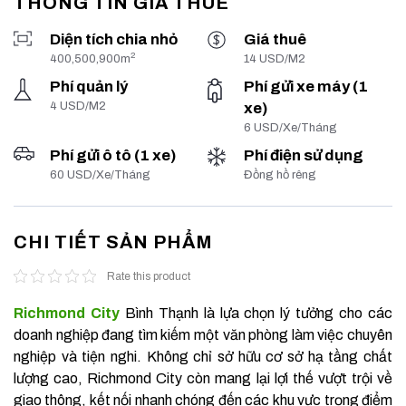
THÔNG TIN GIÁ THUÊ
Diện tích chia nhỏ
Giá thuê
2
400,500,900m
14 USD/M2
Phí quản lý
Phí gửi xe máy (1
4 USD/M2
xe)
6 USD/Xe/Tháng
Phí gửi ô tô (1 xe)
Phí điện sử dụng
60 USD/Xe/Tháng
Đồng hồ rêng
CHI TIẾT SẢN PHẨM
Rate this product
Richmond City
Bình Thạnh là lựa chọn lý tưởng cho các
doanh nghiệp đang tìm kiếm một văn phòng làm việc chuyên
nghiệp và tiện nghi. Không chỉ sở hữu cơ sở hạ tầng chất
lượng cao, Richmond City còn mang lại lợi thế vượt trội về
giao thông, kết nối nhanh chóng đến các khu vực trọng điểm