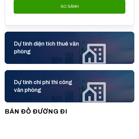
Phủ, Phạm Văn Đồng, Xô Viết Nghệ Tĩnh
.
SO SÁNH
Dễ dàng tiếp cận các trung tâm thương mại, ngân hàng,
cơ quan hành chính và khu vực tài chính.
Di chuyển đến
Sân bay Tân Sơn Nhất
chỉ mất khoảng
15 phút
.
Gần tuyến Metro số 1
Bến Thành – Suối Tiên
, tạo lợi
Dự tính diện tích thuê văn
thế lớn về kết nối giao thông công cộng.
phòng
Tiếp cận nhanh đến các tuyến đường lớn, giúp tối ưu thời
gian đi lại của nhân viên và khách hàng.
Dự tính chi phí thi công
văn phòng
BẢN ĐỒ ĐƯỜNG ĐI