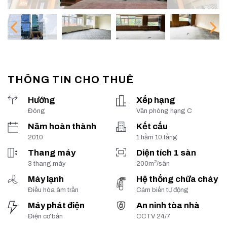
THÔNG TIN CHO THUÊ
Hướng
Xếp hạng
Đông
Văn phòng hạng C
Năm hoàn thành
Kết cấu
2010
1 hầm 10 tầng
Thang máy
Diện tích 1 sàn
2
3 thang máy
200m
/sàn
Máy lạnh
Hệ thống chữa cháy
Điều hòa âm trần
Cảm biến tự động
Máy phát điện
An ninh tòa nhà
Điện cơ bản
CCTV 24/7