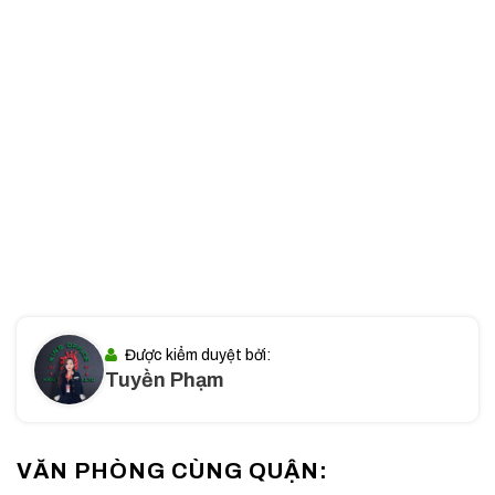
và các đường chính khác trong khu vực Quận 1.
Tiện ích xung quanh
: Khu vực xung quanh
Phước
Thành Building
đầy đủ các dịch vụ cần thiết như ngân
hàng, nhà hàng, khách sạn, bệnh viện, siêu thị, tạo điều
kiện thuận lợi cho nhân viên làm việc và giải trí trong giờ
nghỉ.
II. Quy mô và thiết kế Phước Thành Building
Phước Thành Building
không chỉ nổi bật nhờ vào vị trí mà
còn bởi quy mô và thiết kế độc đáo. Tòa nhà được xây dựng
với kết cấu hiện đại, đảm bảo mọi nhu cầu của các doanh
nghiệp khi thuê văn phòng tại đây.
Được kiểm duyệt bởi:
Tuyền Phạm
VĂN PHÒNG CÙNG QUẬN: