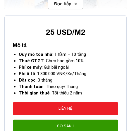
Đọc tiếp
25 USD/M2
Mô tả
Tòa nhà Phước Thành Building Quận 1
Quy mô tòa nhà
: 1 hầm – 10 tầng
Thuế GTGT
: Chưa bao gồm 10%
Tòa nhà này có sức chứa lớn, đáp ứng được nhiều nhu cầu
Phí xe máy
: Gửi bãi ngoài
văn phòng của các doanh nghiệp từ nhỏ đến lớn. Không chỉ
Phí ô tô
: 1.800.000 VNĐ/Xe/Tháng
cung cấp một không gian làm việc tiện nghi,
Phước Thành
Đặt cọc
: 3 tháng
Building
còn chú trọng đến chất lượng dịch vụ và các tiện
Thanh toán
: Theo quý/Tháng
ích đi kèm, giúp doanh nghiệp vận hành một cách hiệu quả và
Thời gian thuê
: Tối thiểu 2 năm
ổn định.
I. Vị trí tòa nhà Phước Thành Building – 2A
LIÊN HỆ
Nguyễn Thị Minh Khai, Phường Đa Kao, Quận 1
SO SÁNH
Vị trí của một tòa nhà văn phòng đóng vai trò rất quan trọng