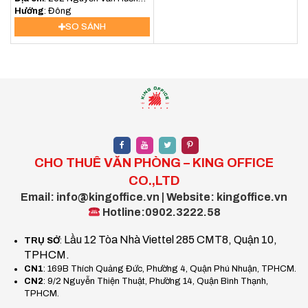
An Khánh, Hồ Chí Minh, Việt Nam
Hướng
: Đông
Giá thuê
25 USD/m²/tháng
SO SÁNH
Phí quản lý
4 USD/m²/tháng
Thuế VAT
10%
Tiền điện
Theo giá nhà nước
Phí gửi xe máy
Thỏa thuận
Phí gửi ô tô
1.800.000 VNĐ/xe/tháng
Phí ngoài giờ
Thỏa thuận
CHO THUÊ VĂN PHÒNG – KING OFFICE
Thời gian thuê
Từ 2 năm trở lên
CO.,LTD
Email: info@kingoffice.vn | Website: kingoffice.vn
Để biết thêm thông tin chi tiết về giá thuê văn phòng tại
Hotline:0902.3222.58
Phước Thành Building
, vui lòng liên hệ với
King Office
để
nhận báo giá chi tiết và được hỗ trợ tham quan văn phòng
Lầu 12 Tòa Nhà Viettel 285 CMT8, Quận 10,
TRỤ SỞ
:
TPHCM.
miễn phí.
CN1
: 169B Thích Quảng Đức, Phường 4, Quận Phú Nhuận, TPHCM.
CN2
: 9/2 Nguyễn Thiện Thuật, Phường 14, Quận Bình Thạnh,
Tại sao nên thuê văn phòng Phước
TPHCM.