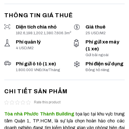
THÔNG TIN GIÁ THUÊ
Diện tích chia nhỏ
Giá thuê
2
182.6,198.1,202.1,380.7,606.3m
25 USD/M2
Phí quản lý
Phí gửi xe máy
4 USD/M2
(1 xe)
Gửi bãi ngoài
Phí gửi ô tô (1 xe)
Phí điện sử dụng
1.800.000 VNĐ/Xe/Tháng
Đồng hồ riêng
CHI TIẾT SẢN PHẨM
Rate this product
Tòa nhà Phước Thành Building
tọa lạc tại khu vực trung
tâm Quận 1, TP.HCM, là sự lựa chọn hoàn hảo cho các
doanh nghiệp đang tìm kiếm không gian văn phòng hiện đại