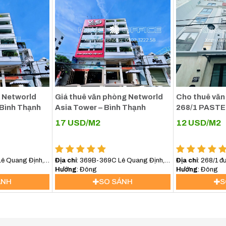
iệt, vị trí gần Chợ Bến Thành (chỉ cách vài phút đi bộ) mang lại 
 vị trí gần Công viên 23/9. Công viên này được xem là một tr
ian xanh mát, thoáng đãng và giúp giảm bớt sự ồn ào, náo nhiệt 
ỉ tạo môi trường làm việc thoải mái, thư giãn mà còn giúp cải th
ên. Tầm nhìn hướng ra công viên cũng tạo cảm giác dễ chịu và g
 Networld
Giá thuê văn phòng Networld
Cho thuê văn
ều tiện ích khác như nhà hàng, khách sạn, quán cà phê, ngân hà
Bình Thạnh
Asia Tower – Bình Thạnh
268/1 PAST
ầy đủ nhu cầu ăn uống, giải trí, giao dịch tài chính và mua sắm 
17
USD/M2
12
USD/M2
 Khách sạn New World cũng thuận tiện cho việc tiếp đón khách h
ê Quang Định,
Địa chỉ
: 369B-369C Lê Quang Định,
Địa chỉ
: 268/1 đ
, Quận 1 là một vị trí vô cùng đắc địa, mang lại nhiều lợi thế cho 
, (Bình Thạnh)
Phường Bình lợi Trung,TP.HCM
Hướng
: Đông
Hướng
: Đông
 tiện, kết nối khu vực tốt, tiếp cận tiện ích dễ dàng đến môi trư
ÁNH
SO SÁNH
S
i trường kinh doanh lý tưởng.
Building: