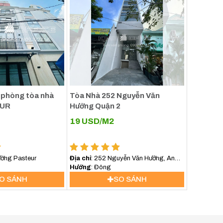
lợi
ong
của
iện
iảm
 phòng tòa nhà
Tòa Nhà 252 Nguyễn Văn
ng,
EUR
Hưởng Quận 2
của
19
USD/M2
àng
ường Pasteur
Địa chỉ
: 252 Nguyễn Văn Hưởng, An
các
Khánh, Hồ Chí Minh, Việt Nam
Hướng
: Đông
ờng
O SÁNH
SO SÁNH