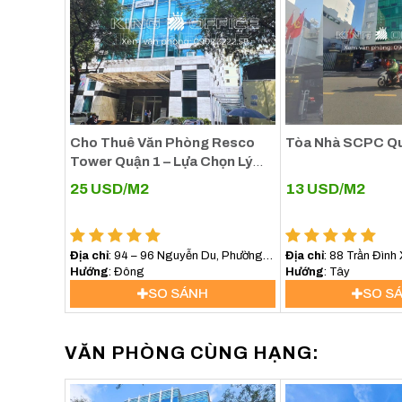
Cho Thuê Văn Phòng Resco
Tòa Nhà SCPC Qu
Tower Quận 1 – Lựa Chọn Lý
Tưởng Cho Doanh Nghiệp Tại
25
USD/M2
13
USD/M2
Tòa Nhà Lucky Star Building Quận 1
Trung Tâm TP.HCM
Tòa nhà Lucky Star Building
tọa lạc tại số 102B đườ
ngay trung tâm thành phố. Vị trí này mang lại lợi thế vư
Địa chỉ
: 94 – 96 Nguyễn Du, Phường
Địa chỉ
: 88 Trần Đình
Sài Gòn (Phường Bến Nghé, Quận 1)
Hướng
: Đông
Giang, Quận 1, TP. Hồ
Hướng
: Tây
từ lâu đã là trung tâm kinh tế, tài chính, văn hóa và 
SO SÁNH
SO S
cao vị thế của doanh nghiệp mà còn tạo điều kiện thuận
Đường Lê Lai là một trong những tuyến đường quan trọ
VĂN PHÒNG CÙNG HẠNG:
khác như đường Nguyễn Huệ, Lê Lợi, Trần Hưng Đạo
chuyển từ Lucky Star Building đến các quận lân cận 