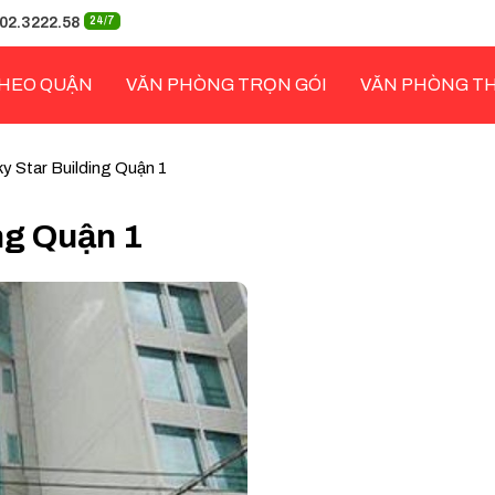
02.3222.58
24/7
HEO QUẬN
VĂN PHÒNG TRỌN GÓI
VĂN PHÒNG T
y Star Building Quận 1
ng Quận 1