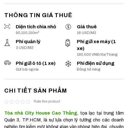
THÔNG TIN GIÁ THUÊ
Diện tích chia nhỏ
Giá thuê
2
90,100,150m
16 USD/M2
Phí quản lý
Phí gửi xe máy (1
3 USD/M2
xe)
180.000 VNĐ/Xe/Tháng
Phí gửi ô tô (1 xe)
Phí điện sử dụng
Gửi bãi ngoài
Đồng hồ riêng
CHI TIẾT SẢN PHẨM
Rate this product
Tòa nhà City House Cao Thắng
, tọa lạc tại trung tâm
Quận 3, TP.HCM, là sự lựa chọn lý tưởng cho các doanh
nghiệp tìm kiếm một không gian văn phòng hiện đại, chuyên