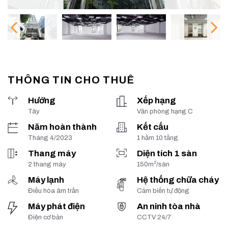
THÔNG TIN CHO THUÊ
Hướng
Xếp hạng
Tây
Văn phòng hạng C
Năm hoàn thành
Kết cấu
Tháng 4/2023
1 hầm 10 tầng
Thang máy
Diện tích 1 sàn
2
2 thang máy
150m
/sàn
Máy lạnh
Hệ thống chữa cháy
Điều hòa âm trần
Cảm biến tự động
Máy phát điện
An ninh tòa nhà
Điện cơ bản
CCTV 24/7