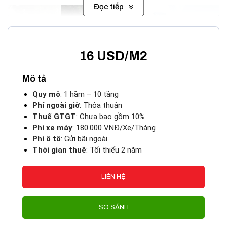
Đọc tiếp
16 USD/M2
Mô tả
Quy mô
: 1 hầm – 10 tầng
Phí ngoài giờ
: Thỏa thuận
Thuế GTGT
: Chưa bao gồm 10%
Phí xe máy
: 180.000 VNĐ/Xe/Tháng
City House Cao Thắng Quận 3
Phí ô tô
: Gửi bãi ngoài
Thời gian thuê
: Tối thiểu 2 năm
Với kết cấu 10 tầng văn phòng và 1 tầng hầm, City House
Cao Thắng mang đến không gian rộng rãi, thoáng đãng với
diện tích sử dụng linh hoạt từ các văn phòng nhỏ đến lớn. Tòa
LIÊN HỆ
nhà được trang bị hệ thống thang máy tốc độ cao, máy phát
điện dự phòng và các dịch vụ hỗ trợ hoàn hảo, giúp các
SO SÁNH
doanh nghiệp không bị gián đoạn trong công việc.