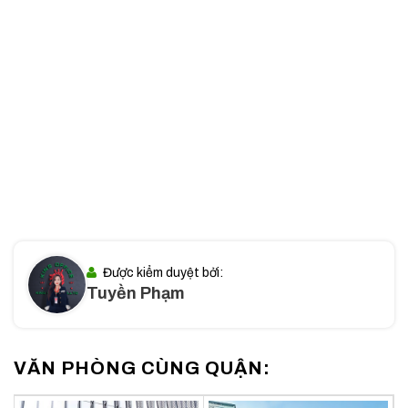
Địa chỉ đắc địa tại Quận 3
: Tòa nhà nằm tại 100A Cao
Thắng, Quận 3, TP.HCM, khu vực sầm uất và gần các
trung tâm thương mại, ngân hàng, quán cà phê, nhà hàng,
các dịch vụ hỗ trợ doanh nghiệp.
Giao thông kết nối dễ dàng
: Tòa nhà dễ dàng kết nối
với các quận trung tâm khác như Quận 1, Quận 10, Phú
Nhuận, Bình Thạnh, nhờ gần các tuyến đường lớn như
Nguyễn Thiện Thuật, Võ Thị Sáu, giúp việc di chuyển trở
nên cực kỳ thuận tiện.
Môi trường kinh doanh năng động
: Quận 3 là nơi tập
trung nhiều doanh nghiệp, văn phòng làm việc, các cơ
quan chính phủ và khu thương mại, tạo cơ hội phát triển
Được kiểm duyệt bởi:
Tuyền Phạm
mạnh mẽ cho các công ty.
Với một vị trí như vậy, các doanh nghiệp thuê văn phòng tại
tòa nhà City House Cao Thắng có thể tận dụng lợi thế về
VĂN PHÒNG CÙNG QUẬN:
giao thông và các dịch vụ xung quanh để phát triển mạnh
mẽ.