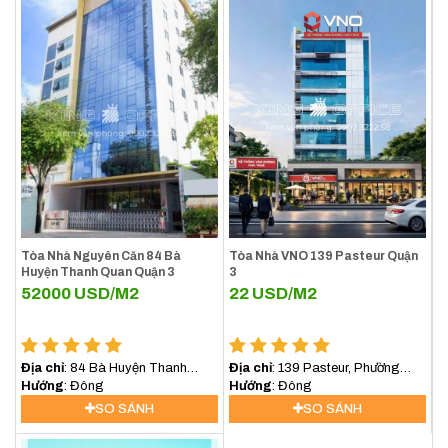
Tòa Nhà Nguyên Căn 84 Bà
Tòa Nhà VNO 139 Pasteur Quận
Sảnh City House Quận 3
Huyện Thanh Quan Quận 3
3
52000
USD/M2
22
USD/M2
2. Thiết kế tối ưu
Thiết kế không gian mở và hiện đại
: Mỗi tầng văn
phòng được thiết kế theo phong cách hiện đại với các
Địa chỉ
: 84 Bà Huyện Thanh
Địa chỉ
: 139 Pasteur, Phường
Quan, Xuân Hòa, Hồ Chí Minh,
Hướng
: Đông
Xuân Hòa, TP.HCM
Hướng
: Đông
không gian mở, giúp tối ưu hóa diện tích và tạo cảm giác
Việt Nam
SO SÁNH
SO SÁNH
thoáng đãng, dễ dàng phân chia theo nhu cầu của doanh
nghiệp.