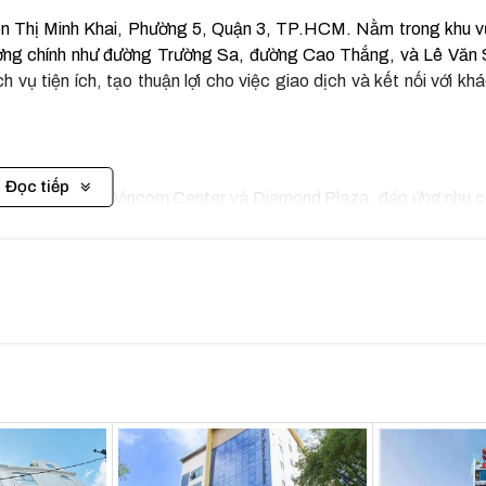
ễn Thị Minh Khai, Phường 5, Quận 3, TP.HCM. Nằm trong khu 
ường chính như đường Trường Sa, đường Cao Thắng, và Lê Văn 
 vụ tiện ích, tạo thuận lợi cho việc giao dịch và kết nối với kh
Đọc tiếp
ơng mại lớn như Vincom Center và Diamond Plaza, đáp ứng nhu 
c phong phú từ các nhà hàng sang trọng đến quán cafe thân thiện,
nh ngân hàng và cây ATM gần tòa nhà, thuận tiện cho việc giao d
áo dục nổi tiếng, như Trường Đại học Khoa học Xã hội và Nhân v
ín như Bệnh viện Hoàn Mỹ và Bệnh viện Đa khoa Sài Gòn, đảm 
viên như Công viên Lê Văn Tám, là nơi lý tưởng để thư giãn và 