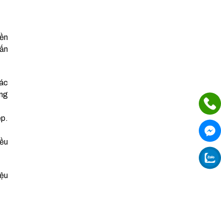
yền
 ấn
hác
ung
ệp.
iều
iệu