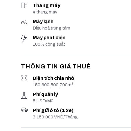
Thang máy
4 thang máy
Máy lạnh
Điều hoà trung tâm
Máy phát điện
100% công suất
THÔNG TIN GIÁ THUÊ
Diện tích chia nhỏ
2
150,300,500,700m
Phí quản lý
5 USD/M2
Phí gửi ô tô (1 xe)
3.150.000 VNĐ/Tháng