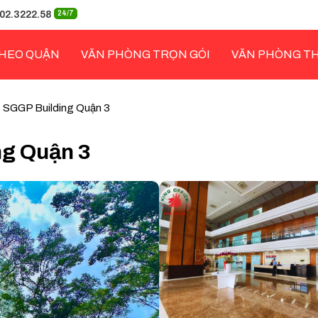
02.3222.58
24/7
HEO QUẬN
VĂN PHÒNG TRỌN GÓI
VĂN PHÒNG T
 SGGP Building Quận 3
ng Quận 3