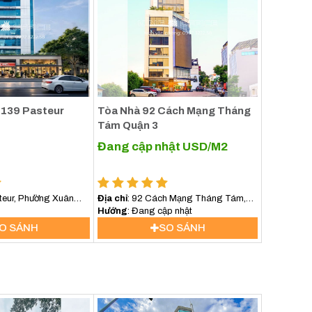
 139 Pasteur
Tòa Nhà 92 Cách Mạng Tháng
nhỏ
Tám Quận 3
Đang cập nhật
USD/M2
teur, Phường Xuân
Địa chỉ
: 92 Cách Mạng Tháng Tám,
ện.
Phường Xuân Hòa, TP.HCM
Hướng
: Đang cập nhật
 vụ
O SÁNH
SO SÁNH