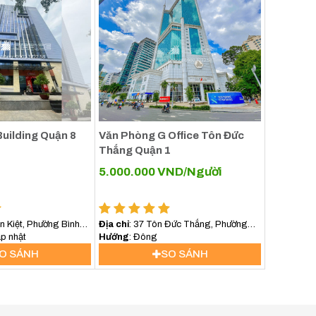
uilding Quận 8
Văn Phòng G Office Tôn Đức
Thắng Quận 1
5.000.000
VND/Người
ăn Kiệt, Phường Bình
Địa chỉ
: 37 Tôn Đức Thắng, Phường
ập nhật
Sài Gòn, TP.HCM
Hướng
: Đông
O SÁNH
SO SÁNH