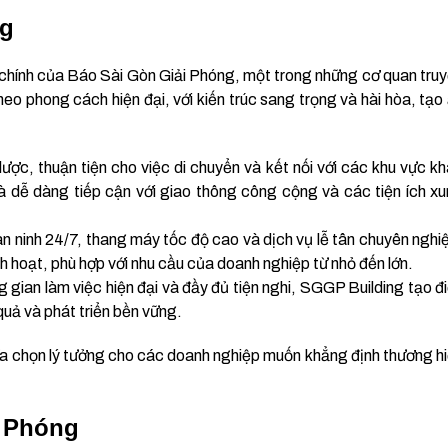
ng
 chính của Báo Sài Gòn Giải Phóng, một trong những cơ quan tru
eo phong cách hiện đại, với kiến trúc sang trọng và hài hòa, tạo
 lược, thuận tiện cho việc di chuyển và kết nối với các khu vực k
à dễ dàng tiếp cận với giao thông công cộng và các tiện ích x
an ninh 24/7, thang máy tốc độ cao và dịch vụ lễ tân chuyên nghi
nh hoạt, phù hợp với nhu cầu của doanh nghiệp từ nhỏ đến lớn.
g gian làm việc hiện đại và đầy đủ tiện nghi, SGGP Building tạo đ
quả và phát triển bền vững.
lựa chọn lý tưởng cho các doanh nghiệp muốn khẳng định thương h
i Phóng