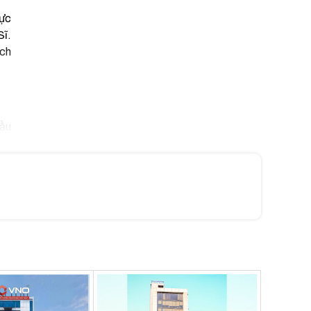
vực
Sĩ.
ách
cầu
 lý
ịch
ăn,
bảo
tập