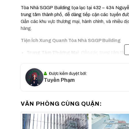
Tòa Nhà SGGP Building tọa lạc tại 432 – 434 Nguy
trung tâm thành phố, dễ dàng tiếp cận các tuyến đ
Gần các khu vực thương mại, hành chính, và nhiều dịch
hàng.
Tiện Ích Xung Quanh Tòa Nhà SGGP Building
Trung Tâm Thương Mại
: Gần các trung tâm thư
mua sắm và giải trí.
Nhà Hàng và Quán Cafe
: Nhiều lựa chọn ẩm thự
tưởng cho các cuộc họp không chính thức.
Được kiểm duyệt bởi:
Tuyền Phạm
Ngân Hàng và Dịch Vụ Tài Chính
: Nhiều chi nhá
tài chính.
Cơ Sở Giáo Dục
: Gần các trường học và cơ sở gi
tạo điều kiện cho nhân viên có gia đình.
VĂN PHÒNG CÙNG QUẬN:
Dịch Vụ Y Tế
: Các bệnh viện và phòng khám uy t
chăm sóc sức khỏe cho nhân viên.
Công Viên và Không Gian Xanh
: Gần các công 
thể dục.