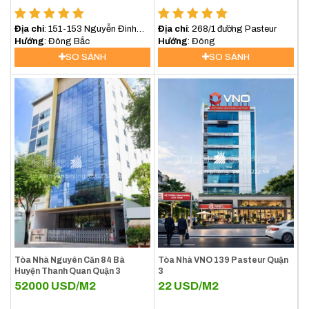
đến với KING OFFICE
Địa chỉ
: 151-153 Nguyễn Đình
Địa chỉ
: 268/1 đường Pasteur
Chiểu, Quận 3
Hướng
: Đông Bắc
Hướng
: Đông
$ Giá cho thuê văn phòng quận 3 tháng
SO SÁNH
SO SÁNH
8/2026
[vanphongchothue quan=3][/vanphongchothue]
Tòa Nhà Nguyên Căn 84 Bà
Tòa Nhà VNO 139 Pasteur Quận
Huyện Thanh Quan Quận 3
3
52000
USD/M2
22
USD/M2