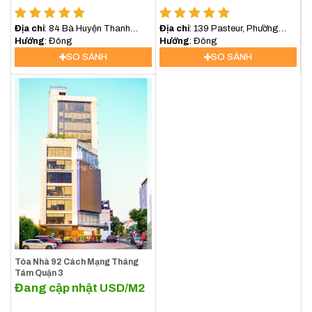
Địa chỉ
: 84 Bà Huyện Thanh
Địa chỉ
: 139 Pasteur, Phường
Quan, Xuân Hòa, Hồ Chí Minh,
Hướng
: Đông
Xuân Hòa, TP.HCM
Hướng
: Đông
Việt Nam
SO SÁNH
SO SÁNH
Tòa Nhà 92 Cách Mạng Tháng
Tám Quận 3
Đang cập nhật
USD/M2