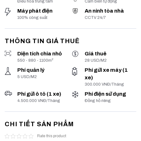
Điều hoà trung tâm
Cảm biến tự động
Máy phát điện
An ninh tòa nhà
100% công suất
CCTV 24/7
THÔNG TIN GIÁ THUÊ
Diện tích chia nhỏ
Giá thuê
2
550 - 880 - 1100m
28 USD/M2
Phí quản lý
Phí gửi xe máy (1
5 USD/M2
xe)
300.000 VNĐ/Tháng
Phí gửi ô tô (1 xe)
Phí điện sử dụng
4.500.000 VNĐ/Tháng
Đồng hồ riêng
CHI TIẾT SẢN PHẨM
Rate this product