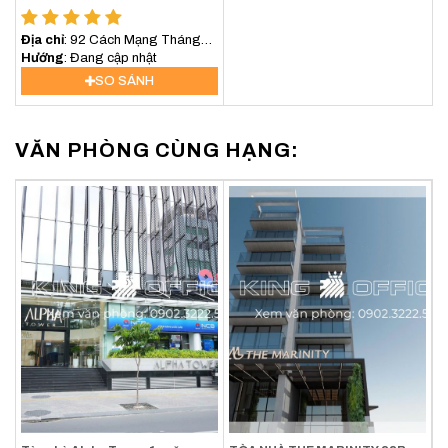
Địa chỉ
: 92 Cách Mạng Tháng
Tám, Phường Xuân Hòa, TP.HCM
Hướng
: Đang cập nhật
SO SÁNH
VĂN PHÒNG CÙNG HẠNG: