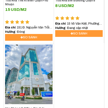
Tòa Nhà The Atelier Quận Phú
Tòa Nhà BW Building Quận 8
Nhuận
8
USD/M2
15
USD/M2
Địa chỉ
: 15 Võ Văn Kiệt, Phường
Địa chỉ
: 151 Đ. Nguyễn Văn Trỗi,
Bình Phú, TP.HCM
Hướng
: Đang cập nhật
Phú Nhuận, Hồ Chí Minh, Việt
Hướng
: Đông
SO SÁNH
Nam
SO SÁNH