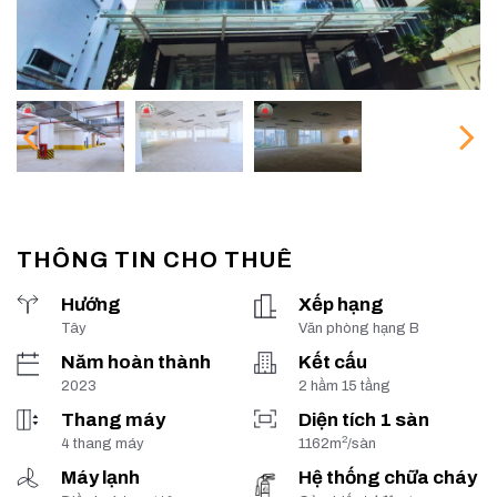
THÔNG TIN CHO THUÊ
Hướng
Xếp hạng
Tây
Văn phòng hạng B
Năm hoàn thành
Kết cấu
2023
2 hầm 15 tầng
Thang máy
Diện tích 1 sàn
2
4 thang máy
1162m
/sàn
Máy lạnh
Hệ thống chữa cháy