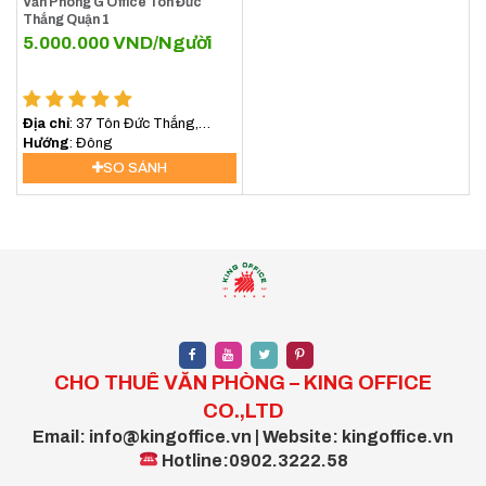
Văn Phòng G Office Tôn Đức
Thắng Quận 1
5.000.000
VND/Người
Địa chỉ
: 37 Tôn Đức Thắng,
Phường Sài Gòn, TP.HCM
Hướng
: Đông
SO SÁNH
CHO THUÊ VĂN PHÒNG – KING OFFICE
CO.,LTD
Email: info@kingoffice.vn | Website: kingoffice.vn
Hotline:0902.3222.58