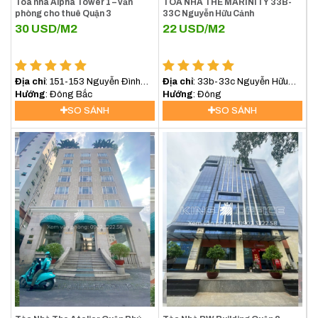
Tòa nhà Alpha Tower 1 – văn
TÒA NHÀ THE MARINITY 33B-
phòng cho thuê Quận 3
33C Nguyễn Hữu Cảnh
30
USD/M2
22
USD/M2
Địa chỉ
: 151-153 Nguyễn Đình
Địa chỉ
: 33b-33c Nguyễn Hữu
Chiểu, Quận 3
Hướng
: Đông Bắc
Cảnh
Hướng
: Đông
SO SÁNH
SO SÁNH