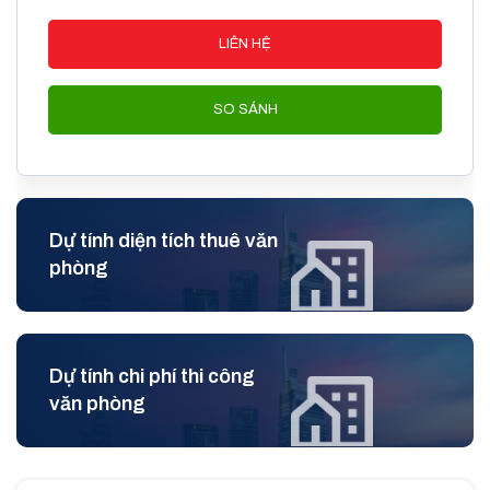
LIÊN HỆ
Thuê văn phòng Landmark 81 – vị trí thuận lợi, dễ dàng di
chuyển
SO SÁNH
I. Vị trí tòa nhà Landmark 81
Tòa nhà Landmark 81 tọa lạc tại 720 Nguyễn Hữu Cảnh,
Phường 22, Bình Thạnh, một trong những vị trí chiến lược và
đắc địa của thành phố Hồ Chí Minh. Khu vực này không chỉ
Dự tính diện tích thuê văn
nổi bật với cơ sở hạ tầng hiện đại mà còn gần gũi với nhiều
phòng
tiện ích xung quanh.
Giao thông thuận lợi:
tòa nhà nằm gần các trục đường
chính như Nguyễn Hữu Cảnh, Nguyễn Văn Thương và
Dự tính chi phí thi công
Điện Biên Phủ, giúp việc di chuyển đến các quận trung
văn phòng
tâm như quận 1, quận 2 và quận 3 trở nên dễ dàng và
nhanh chóng.
Gần các tiện ích:
Xung quanh tòa nhà là hàng loạt các