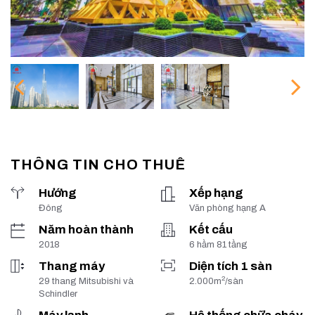
THÔNG TIN CHO THUÊ
Hướng
Xếp hạng
Đông
Văn phòng hạng A
Năm hoàn thành
Kết cấu
2018
6 hầm 81 tầng
Thang máy
Diện tích 1 sàn
2
29 thang Mitsubishi và
2.000m
/sàn
Schindler