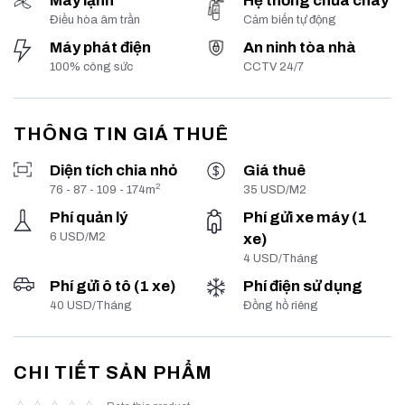
Máy lạnh
Hệ thống chữa cháy
Điều hòa âm trần
Cảm biến tự động
Máy phát điện
An ninh tòa nhà
100% công sức
CCTV 24/7
THÔNG TIN GIÁ THUÊ
Diện tích chia nhỏ
Giá thuê
2
76 - 87 - 109 - 174m
35 USD/M2
Phí quản lý
Phí gửi xe máy (1
6 USD/M2
xe)
4 USD/Tháng
Phí gửi ô tô (1 xe)
Phí điện sử dụng
40 USD/Tháng
Đồng hồ riêng
CHI TIẾT SẢN PHẨM