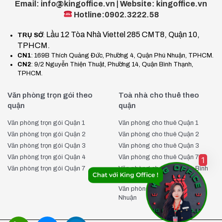
năng lượng.
Email: info@kingoffice.vn | Website: kingoffice.vn
Dịch vụ hỗ trợ doanh nghiệp:
cung cấp các dịch vụ hỗ
Hotline:0902.3222.58
trợ như tư vấn thành lập doanh nghiệp, thiết kế văn phòng
Lầu 12 Tòa Nhà Viettel 285 CMT8, Quận 10,
TRỤ SỞ
:
miễn phí và đưa đón khách tham quan văn phòng, giúp
TPHCM.
doanh nghiệp tiết kiệm thời gian và công sức trong việc
CN1
: 169B Thích Quảng Đức, Phường 4, Quận Phú Nhuận, TPHCM.
thiết lập hoạt động.
CN2
: 9/2 Nguyễn Thiện Thuật, Phường 14, Quận Bình Thạnh,
TPHCM.
Với các dịch vụ và trang thiết bị hiện đại, Landmark 81 thực
sự là một môi trường làm việc lý tưởng, đáp ứng đầy đủ nhu
Văn phòng trọn gói theo
Toà nhà cho thuê theo
quận
quận
cầu của các doanh nghiệp và tạo điều kiện thuận lợi cho sự
phát triển bền vững.
Văn phòng trọn gói Quận 1
Văn phòng cho thuê Quận 1
Văn phòng trọn gói Quận 2
Văn phòng cho thuê Quận 2
Văn phòng trọn gói Quận 3
Văn phòng cho thuê Quận 3
Văn phòng trọn gói Quận 4
Văn phòng cho thuê Quận 7
1
Văn phòng trọn gói Quận 7
Văn phòng cho thuê Quận Bình
Thạnh
Văn phòng cho thuê Quận Phú
Nhuận