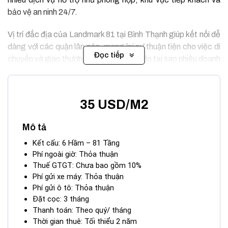
bảo vệ an ninh 24/7.
Vị trí đắc địa của Landmark 81 tại Bình Thạnh giúp kết nối dễ
dàng với các quận lân cận, mang lại sự thuận tiện cho việc di
Đọc tiếp
chuyển và giao thương. Đây chính là lý do tại sao nhiều doanh
nghiệp lựa chọn thuê văn phòng tại đây, khẳng định uy tín và
thương hiệu của mình trong thị trường ngày càng cạnh tranh.
35 USD/M2
Mô tả
Kết cấu: 6 Hầm – 81 Tầng
Phí ngoài giờ: Thỏa thuận
Thuế GTGT: Chưa bao gồm 10%
Phí gửi xe máy: Thỏa thuận
Phí gửi ô tô: Thỏa thuận
Đặt cọc: 3 tháng
Thanh toán: Theo quý/ tháng
Thời gian thuê: Tối thiểu 2 năm