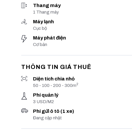
Thang máy
1 Thang máy
Máy lạnh
Cục bộ
Máy phát điện
Cơ bản
THÔNG TIN GIÁ THUÊ
Diện tích chia nhỏ
2
50 - 100 - 200 - 300m
Phí quản lý
3 USD/M2
Phí gửi ô tô (1 xe)
Đang cập nhật