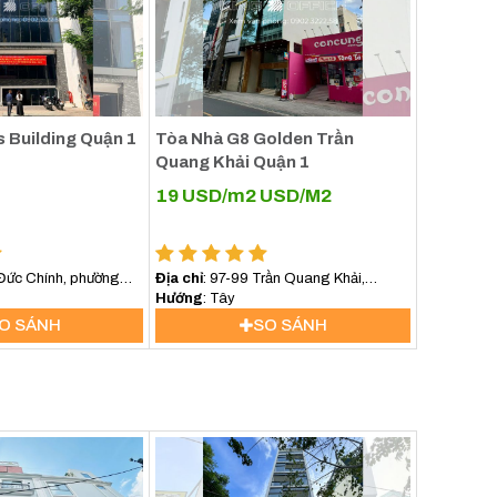
s Building Quận 1
Tòa Nhà G8 Golden Trần
Quang Khải Quận 1
19 USD/m2
USD/M2
 Đức Chính, phường
Địa chỉ
: 97-99 Trần Quang Khải,
Phường Tân Định, TP HCM
Hướng
: Tây
O SÁNH
SO SÁNH