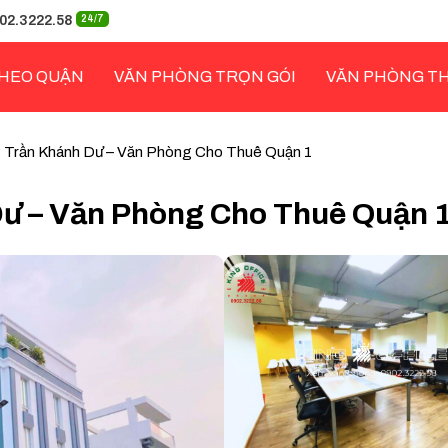
02.3222.58
24/7
HEO QUẬN
VĂN PHÒNG TRỌN GÓI
VĂN PHÒNG T
 Trần Khánh Dư – Văn Phòng Cho Thuê Quận 1
ư – Văn Phòng Cho Thuê Quận 