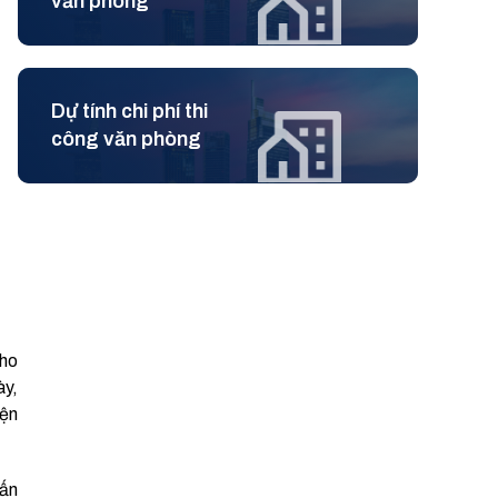
văn phòng
Dự tính chi phí thi
công văn phòng
cho
ày,
iện
vấn