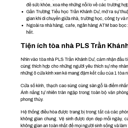
đề sức khỏe, xoa nhẹ những nỗi lo về các trường hợ
Gần Trường Tiểu học Trần Khánh Dư, mở ra sự thuận 
gian khi di chuyển giữa nhà, trường học, công ty và 
Ngoài ra nhà hàng, cafe, ngân hàng ATM bao bọc xu
hết.
Tiện ích tòa nhà PLS Trần Khán
Nhìn vào tòa nhà PLS Trần Khánh Dư, cảm nhận đầu ti
cùng thích hợp cho những người yêu thích sự nhẹ nhà
những ô cửa kính xen kẻ mang đậm kết cấu của 1 tòa n
Cửa số kính, thạch cao sùng cùng sàn gỗ là điểm nhấ
Ánh nắng tự nhiên tràn ngập trong toàn bộ văn phòng
phong thủy.
Hệ thống điều hòa được trang bị trong tất cả các phò
không gian chung. Vệ sinh được dọn dẹp mỗi ngày, cá
không gian an toàn nhất để mọi người sinh sống và làm