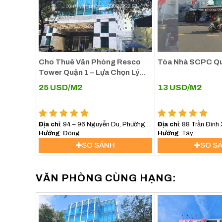
Cho Thuê Văn Phòng Resco
Tòa Nhà SCPC Qu
Tower Quận 1 – Lựa Chọn Lý
Tưởng Cho Doanh Nghiệp Tại
25
USD/M2
13
USD/M2
Trung Tâm TP.HCM
Địa chỉ
: 94 – 96 Nguyễn Du, Phường
Địa chỉ
: 88 Trần Đình
Sài Gòn (Phường Bến Nghé, Quận 1)
Hướng
: Đông
Giang, Quận 1, TP. Hồ
Hướng
: Tây
SO SÁNH
SO S
VĂN PHÒNG CÙNG HẠNG: