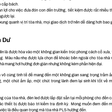
p cấp bách.
lợi cho việc đưa đón con đến trường, tiết kiệm được rất nhiều t
ngược lại.
ng quanh vị trí tòa nhà, mọi giao dịch trở nên dễ dàng hơn bao 
h Dư
ên là được hòa vào một không gian kiến trúc phong cách cổ xưa,
ng. Màu nâu nhẹ được lựa chọn để khoác bên ngoài cho tòa nhà 
hà mang hơi hướng đơn giản nhưng không kém phần hiện đại.
n vô cùng tinh tế để mang đến một không gian sang trọng trầm 
, một chút ấm ấp, một chút trong lành đem lại sinh khí tốt về 
ng của tòa nhà, đèn led được lắp đặt sẵn tại mỗi phòng cho đến 
c thiết bị được bảo trì kiểm tra định kỳ. Mong muốn đem đến 
 việc là điều quan trọng mà tòa nhà PLS hướng đến.