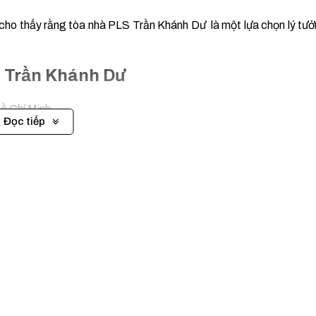
à cho thấy rằng tòa nhà PLS Trần Khánh Dư là một lựa chọn lý tư
LS Trần Khánh Dư
ồ Chí Minh
Đọc tiếp
– 12h thứ 7
văn phòng cho thuê Quận 1
tòa nhà PLS Trần Khánh Dư nếu 
ới chúng tôi qua Hotline
0902.3222.58
để được tư vấn và hỗ trợ
ần nhỏ vào sự thành công của quý công ty.