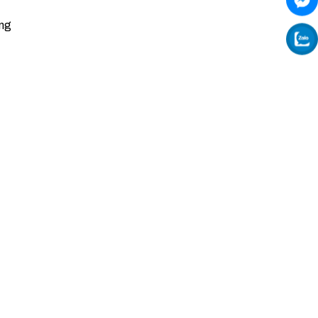
ởng
quý
 đi