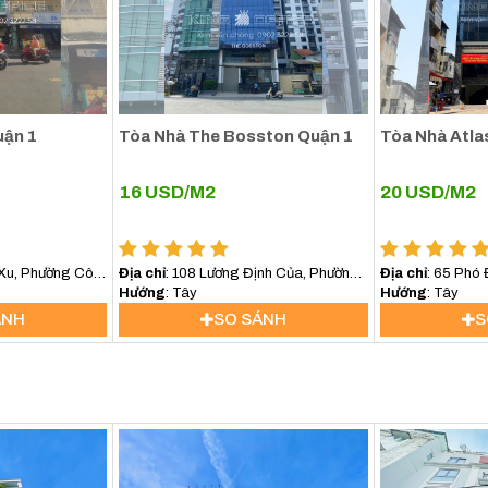
ận 1
Tòa Nhà The Bosston Quận 1
Tòa Nhà Atla
16
USD/M2
20
USD/M2
 Xu, Phường Cô
Địa chỉ
: 108 Lương Định Của, Phường
Địa chỉ
: 65 Phó
 Chí Minh
An Khánh, TP.HCM
Hướng
: Tây
bến thành, HCM
Hướng
: Tây
ÁNH
SO SÁNH
S