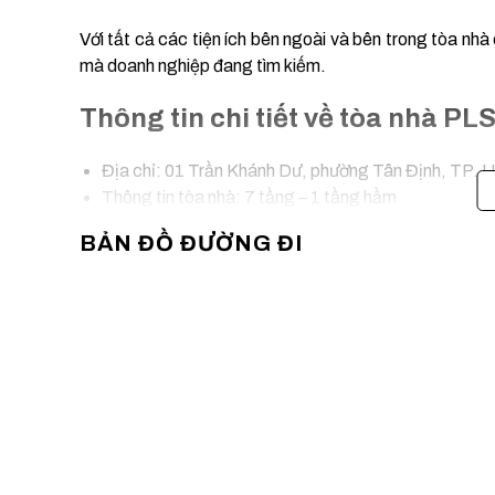
Với tất cả các tiện ích bên ngoài và bên trong tòa nh
mà doanh nghiệp đang tìm kiếm.
Thông tin chi tiết về tòa nhà P
Địa chỉ: 01 Trần Khánh Dư, phường Tân Định, TP. H
Thông tin tòa nhà: 7 tầng – 1 tầng hầm
Giờ làm việc: 8h00 – 18h00 từ thứ 2 đến thứ 6, 8h00 
BẢN ĐỒ ĐƯỜNG ĐI
Phí dịch vụ: Đã bao gồm trong giá thuế
Thuế VAT: 10%
Phí gửi xe máy: 250.000 vnd/xe/tháng
Phí gửi xe ô tô: Gửi bãi ngoài
Phí ngoài giờ: Sau 19h00 tính 50.000 vnd/1 giờ
King Office
vừa chia sẻ cho khách hàng thông tin về
khách có nhu cầu tham quan tòa nhà vui lòng liên hệ v
xem văn phòng. Chúng tôi rất vinh dự được góp một ph