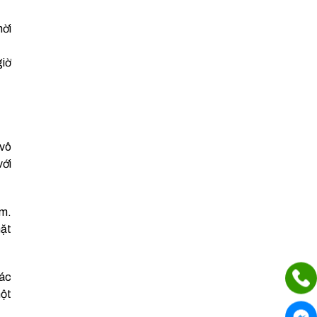
hời
giờ
 vô
với
ấm.
mặt
các
một